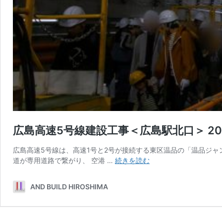
広島高速5号線建設工事＜広島駅北口＞ 20
広島高速5号線は、高速1号と2号が接続する東区温品の「温品ジャ
広
道が専用道路で繋がり、 空港 …
続きを読む
島
高
AND BUILD HIROSHIMA
速
5
号