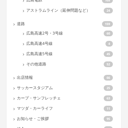
105
アストラムライン（延伸問題など）
24
道路
159
広島高速2号・3号線
60
広島高速4号線
4
広島高速5号線
45
その他道路
52
出店情報
66
サッカースタジアム
25
カープ・サンフレッチェ
63
マツダ・カーライフ
11
お知らせ・ご挨拶
95