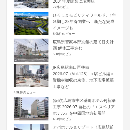
2031年度開業に現実味
7k件のビュー
ひろしまモビリティワールド、1年
延期し28年春開業へ 新たな完成
イメージも
6.9k件のビュー
広島県警察本部別館の建て替え計
画 解体工事進む
5.1k件のビュー
JR広島駅南口再整備
2026.07（Vol.123）＜駅ビル編＞
資機材撤収の東側、地下広場拡張
工事など
4.9k件のビュー
(仮称)広島市中区基町ホテルPJ新築
工事 2026.07 自社の『エスペリア
ホテル』を中四国地方初展開
4.5k件のビュー
アパホテル＆リゾート〈広島駅前