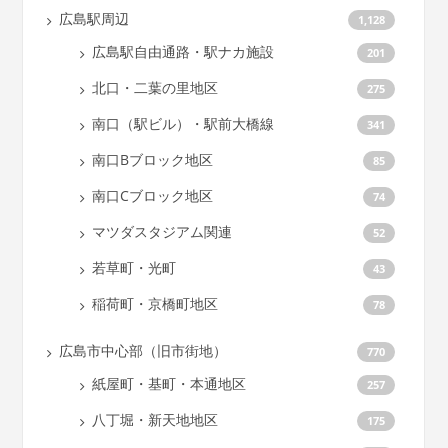
広島駅周辺
1,128
広島駅自由通路・駅ナカ施設
201
北口・二葉の里地区
275
南口（駅ビル）・駅前大橋線
341
南口Bブロック地区
85
南口Cブロック地区
74
マツダスタジアム関連
52
若草町・光町
43
稲荷町・京橋町地区
78
広島市中心部（旧市街地）
770
紙屋町・基町・本通地区
257
八丁堀・新天地地区
175