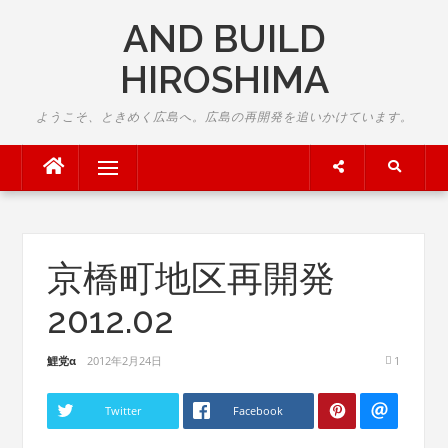
Skip
AND BUILD
to
content
HIROSHIMA
ようこそ、ときめく広島へ。広島の再開発を追いかけています。
Menu
京橋町地区再開発
2012.02
鯉党α
2012年2月24日
1
Twitter
Facebook