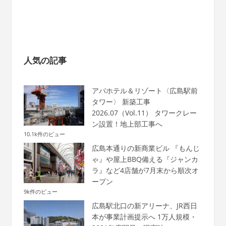
人気の記事
アパホテル＆リゾート〈広島駅前
タワー〉 新築工事
2026.07（Vol.11） タワークレー
ン設置！地上部工事へ
10.1k件のビュー
広島本通りの新商業ビル 『もんじ
ゃ』や屋上BBQ備える『ジャンカ
ラ』など4店舗が7月末から順次オ
ープン
9k件のビュー
広島駅北口の新アリーナ、JR西日
本が事業計画提示へ 1万人規模・