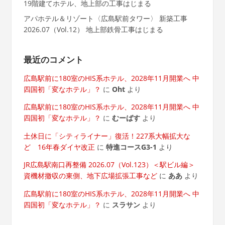
19階建てホテル、地上部の工事はじまる
アパホテル＆リゾート〈広島駅前タワー〉 新築工事
2026.07（Vol.12） 地上部鉄骨工事はじまる
最近のコメント
広島駅前に180室のHIS系ホテル、2028年11月開業へ 中
四国初「変なホテル」？
に
Oht
より
広島駅前に180室のHIS系ホテル、2028年11月開業へ 中
四国初「変なホテル」？
に
むーばす
より
土休日に「シティライナー」復活！227系大幅拡大な
ど 16年春ダイヤ改正
に
特進コースG3-1
より
JR広島駅南口再整備 2026.07（Vol.123）＜駅ビル編＞
資機材撤収の東側、地下広場拡張工事など
に
ああ
より
広島駅前に180室のHIS系ホテル、2028年11月開業へ 中
四国初「変なホテル」？
に
スラサン
より