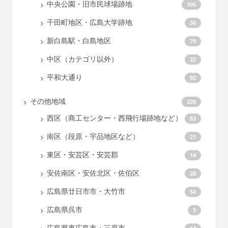
中央公園・旧市民球場跡地
105
千田町地区・広島大学跡地
36
新白島駅・白島地区
79
中区（カテゴリ以外）
22
平和大通り
92
その他地域
228
西区（商工センター・西飛行場跡地など）
83
南区（段原・宇品地区など）
21
東区・安芸区・安芸郡
14
安佐南区・安佐北区・佐伯区
28
広島県廿日市市・大竹市
54
広島県呉市
5
広島県東広島市・三原市