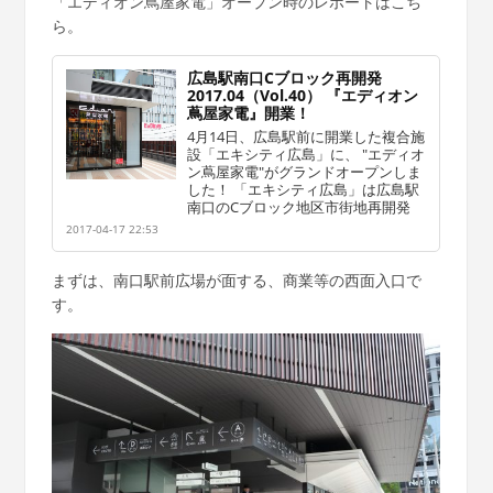
「エディオン蔦屋家電」オープン時のレポートはこち
ら。
広島駅南口Cブロック再開発
2017.04（Vol.40） 『エディオン
蔦屋家電』開業！
4月14日、広島駅前に開業した複合施
設「エキシティ広島」に、 "エディオ
ン蔦屋家電"がグランドオープンしま
した！ 「エキシティ広島」は広島駅
南口のCブロック地区市街地再開発
2017-04-17 22:53
まずは、南口駅前広場が面する、商業等の西面入口で
す。