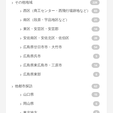
その他地域
228
西区（商工センター・西飛行場跡地など）
83
南区（段原・宇品地区など）
21
東区・安芸区・安芸郡
14
安佐南区・安佐北区・佐伯区
28
広島県廿日市市・大竹市
54
広島県呉市
5
広島県東広島市・三原市
14
広島県東部
6
他都市探訪
62
山口県
15
岡山県
6
東北地方
5