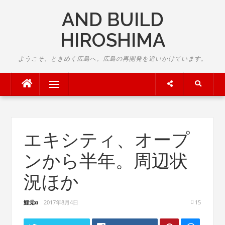
Skip
AND BUILD
to
content
HIROSHIMA
ようこそ、ときめく広島へ。広島の再開発を追いかけています。
Menu
エキシティ、オープ
ンから半年。周辺状
況ほか
鯉党α
2017年8月4日
15