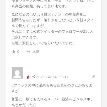
愛友ウォークの中にある「牛賢」さんですね。他に
も弁当の種類があって良い店です。
気になるのはやはり最大テナントの蔦屋家電…
新聞広告を打たず、値引きもしないという新スタイ
ルで挑んでいますが、
それにしては公式ツイッターのフォロワーが250人
は寂しすぎます。
立地に安住しないでもらいたいですね。
返信
0
ｇ
2017年8月4日 10:33
Cブロックの中に温泉もある会員制のジムがありま
すが
普通に一般でも入れるスーパー銭湯＆ビジネスホテ
ルとかだったら