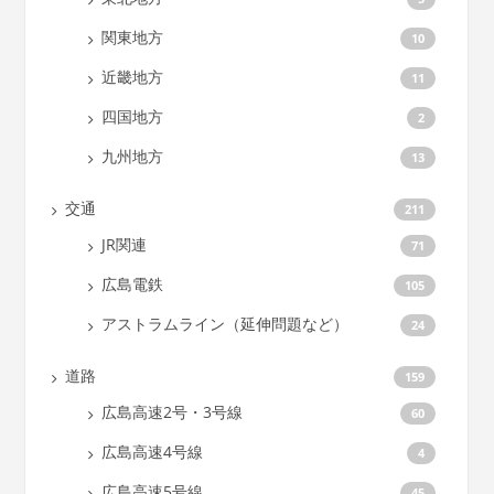
関東地方
10
近畿地方
11
四国地方
2
九州地方
13
交通
211
JR関連
71
広島電鉄
105
アストラムライン（延伸問題など）
24
道路
159
広島高速2号・3号線
60
広島高速4号線
4
広島高速5号線
45