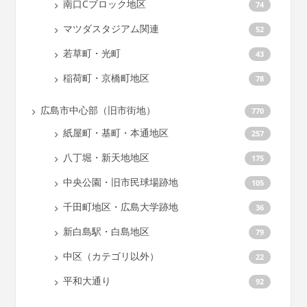
南口Cブロック地区
74
マツダスタジアム関連
52
若草町・光町
43
稲荷町・京橋町地区
78
広島市中心部（旧市街地）
770
紙屋町・基町・本通地区
257
八丁堀・新天地地区
175
中央公園・旧市民球場跡地
105
千田町地区・広島大学跡地
36
新白島駅・白島地区
79
中区（カテゴリ以外）
22
平和大通り
92