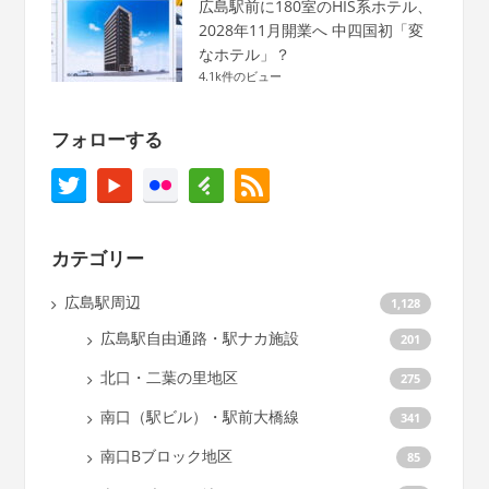
広島駅前に180室のHIS系ホテル、
2028年11月開業へ 中四国初「変
なホテル」？
4.1k件のビュー
フォローする
カテゴリー
広島駅周辺
1,128
広島駅自由通路・駅ナカ施設
201
北口・二葉の里地区
275
南口（駅ビル）・駅前大橋線
341
南口Bブロック地区
85