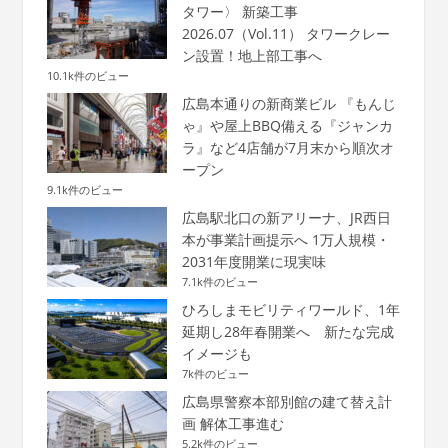
タワー〉 新築工事
2026.07（Vol.11） タワークレー
ン設置！地上部工事へ
10.1k件のビュー
広島本通りの新商業ビル 『もんじ
ゃ』や屋上BBQ備える『ジャンカ
ラ』など4店舗が7月末から順次オ
ープン
9.1k件のビュー
広島駅北口の新アリーナ、JR西日
本が事業計画提示へ 1万人規模・
2031年度開業に現実味
7.1k件のビュー
ひろしまモビリティワールド、1年
延期し28年春開業へ 新たな完成
イメージも
7k件のビュー
広島県警察本部別館の建て替え計
画 解体工事進む
5.2k件のビュー