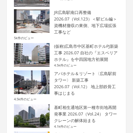
JR広島駅南口再整備
2026.07（Vol.123）＜駅ビル編＞
資機材撤収の東側、地下広場拡張
工事など
5k件のビュー
(仮称)広島市中区基町ホテルPJ新築
工事 2026.07 自社の『エスペリア
ホテル』を中四国地方初展開
4.5k件のビュー
アパホテル＆リゾート〈広島駅前
タワー〉 新築工事
2026.07（Vol.12） 地上部鉄骨工
事はじまる
4.5k件のビュー
基町相生通地区第一種市街地再開
発事業 2026.07（Vol.24） タワー
クレーンの解体始まる
4.1k件のビュー