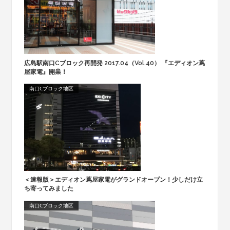
広島駅南口Cブロック再開発 2017.04（Vol.40） 『エディオン蔦
屋家電』開業！
南口Cブロック地区
＜速報版＞エディオン蔦屋家電がグランドオープン！少しだけ立
ち寄ってみました
南口Cブロック地区