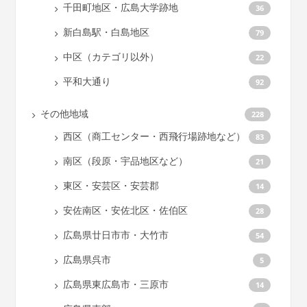
千田町地区・広島大学跡地
36
新白島駅・白島地区
79
中区（カテゴリ以外）
22
平和大通り
92
その他地域
228
西区（商工センター・西飛行場跡地など）
83
南区（段原・宇品地区など）
21
東区・安芸区・安芸郡
14
安佐南区・安佐北区・佐伯区
28
広島県廿日市市・大竹市
54
広島県呉市
5
広島県東広島市・三原市
14