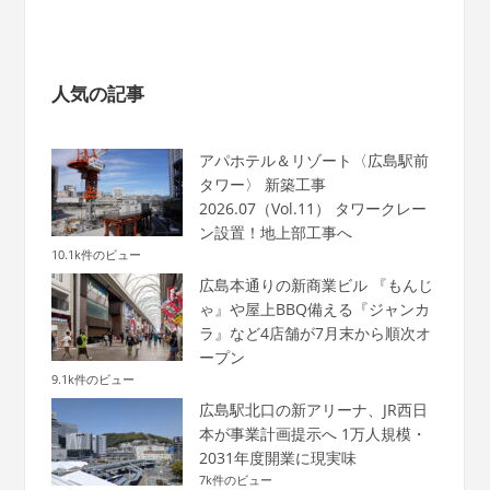
人気の記事
アパホテル＆リゾート〈広島駅前
タワー〉 新築工事
2026.07（Vol.11） タワークレー
ン設置！地上部工事へ
10.1k件のビュー
広島本通りの新商業ビル 『もんじ
ゃ』や屋上BBQ備える『ジャンカ
ラ』など4店舗が7月末から順次オ
ープン
9.1k件のビュー
広島駅北口の新アリーナ、JR西日
本が事業計画提示へ 1万人規模・
2031年度開業に現実味
7k件のビュー