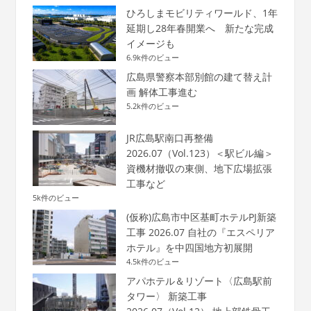
ひろしまモビリティワールド、1年
延期し28年春開業へ 新たな完成
イメージも
6.9k件のビュー
広島県警察本部別館の建て替え計
画 解体工事進む
5.2k件のビュー
JR広島駅南口再整備
2026.07（Vol.123）＜駅ビル編＞
資機材撤収の東側、地下広場拡張
工事など
5k件のビュー
(仮称)広島市中区基町ホテルPJ新築
工事 2026.07 自社の『エスペリア
ホテル』を中四国地方初展開
4.5k件のビュー
アパホテル＆リゾート〈広島駅前
タワー〉 新築工事