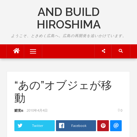
Skip
AND BUILD
to
content
HIROSHIMA
ようこそ、ときめく広島へ。広島の再開発を追いかけています。
Menu
“あの”オブジェが移
動
鯉党α
2010年4月4日
0
Twitter
Facebook