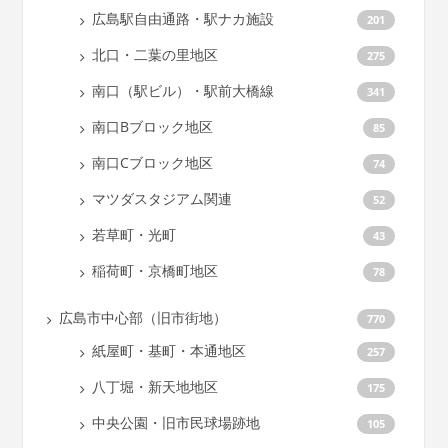
広島駅自由通路・駅ナカ施設
201
北口・二葉の里地区
275
南口（駅ビル）・駅前大橋線
341
南口Bブロック地区
85
南口Cブロック地区
74
マツダスタジアム関連
52
若草町・光町
43
稲荷町・京橋町地区
78
広島市中心部（旧市街地）
770
紙屋町・基町・本通地区
257
八丁堀・新天地地区
175
中央公園・旧市民球場跡地
105