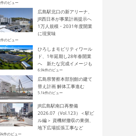
k件のビュー
広島駅北口の新アリーナ、
JR西日本が事業計画提示へ
1万人規模・2031年度開業
に現実味
k件のビュー
ひろしまモビリティワール
ド、1年延期し28年春開業
へ 新たな完成イメージも
6.9k件のビュー
広島県警察本部別館の建て
替え計画 解体工事進む
5.1k件のビュー
JR広島駅南口再整備
2026.07（Vol.123）＜駅ビ
ル編＞ 資機材撤収の東側、
地下広場拡張工事など
.9k件のビュー