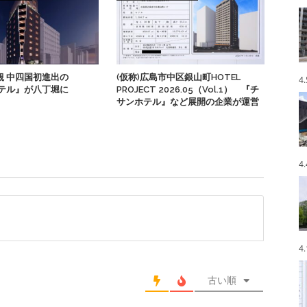
観 中四国初進出の
(仮称)広島市中区銀山町HOTEL
4
Sホテル』が八丁堀に
PROJECT 2026.05（Vol.1） 『チ
サンホテル』など展開の企業が運営
4
4
古い順