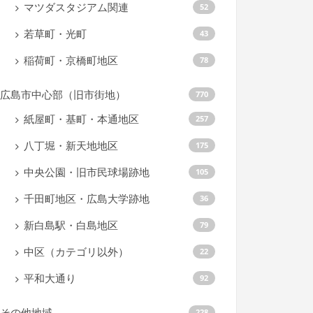
マツダスタジアム関連
52
若草町・光町
43
稲荷町・京橋町地区
78
広島市中心部（旧市街地）
770
紙屋町・基町・本通地区
257
八丁堀・新天地地区
175
中央公園・旧市民球場跡地
105
千田町地区・広島大学跡地
36
新白島駅・白島地区
79
中区（カテゴリ以外）
22
平和大通り
92
その他地域
228