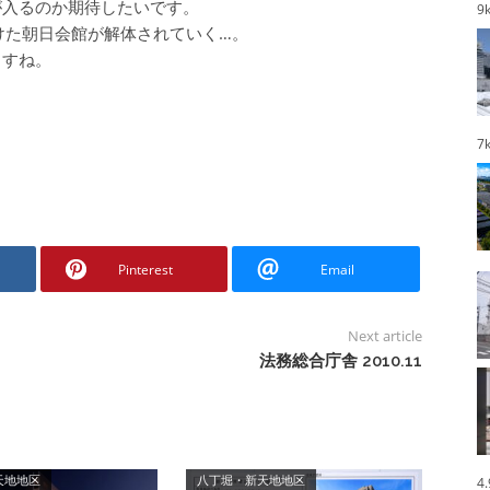
が入るのか期待したいです。
9
けた朝日会館が解体されていく…。
ますね。
7
Pinterest
Email
Next article
法務総合庁舎 2010.11
天地地区
八丁堀・新天地地区
4