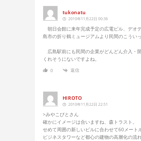
tukonatu
2010年11月22日 00:36
朝日会館に来年完成予定の広電ビル、デオデ
島市の折り鶴ミュージアムより民間のこうい
広島駅前にも民間の企業がどんどん介入・開
くれそうにないですよね。
返信
0
HIROTO
2010年11月22日 22:51
>みやこびとさん
確かにイメージは合いますね、森トラスト。
せめて周囲の新しいビルに合わせて60メート
ビジネスタワーなど都心の建物の高層化の流