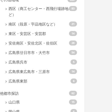
西区（商工センター・西飛行場跡地な
83
ど）
南区（段原・宇品地区など）
21
東区・安芸区・安芸郡
14
安佐南区・安佐北区・佐伯区
28
広島県廿日市市・大竹市
54
広島県呉市
5
広島県東広島市・三原市
14
広島県東部
6
他都市探訪
62
山口県
15
岡山県
6