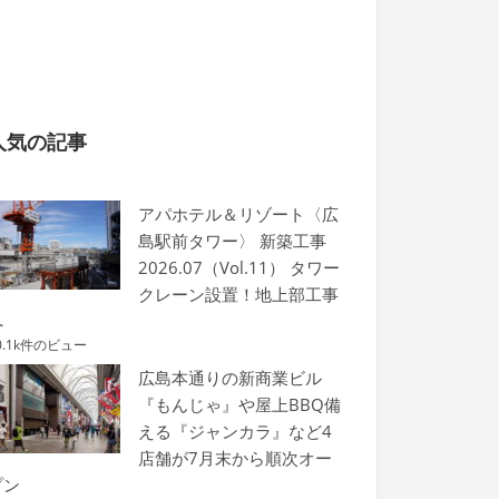
人気の記事
アパホテル＆リゾート〈広
島駅前タワー〉 新築工事
2026.07（Vol.11） タワー
クレーン設置！地上部工事
へ
0.1k件のビュー
広島本通りの新商業ビル
『もんじゃ』や屋上BBQ備
える『ジャンカラ』など4
店舗が7月末から順次オー
プン