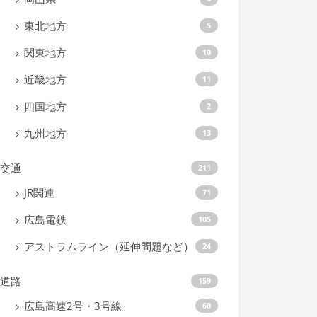
東北地方
5
関東地方
10
近畿地方
11
四国地方
2
九州地方
13
交通
211
JR関連
71
広島電鉄
105
アストラムライン（延伸問題など）
24
道路
159
広島高速2号・3号線
60