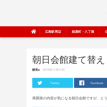
Skip
to
content
広島駅周辺
紙屋町・八丁堀
朝日会館建て替え 20
鯉党α
2010年11月21日
Twitter
Facebook
再開発の内容が気になる朝日会館ですが、と