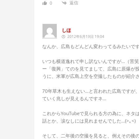
返信
0
しほ
2012年6月19日 19:04
なんか、広島もどんどん変わってるみたいですネ
いつも横道逸れて申し訳ないんですが…（苦笑）
ー「復興」てのを見てまして、広島に原爆が
うに、米軍が広島上空を空撮したものが紹介
70年草木も生えない…と言われた広島ですが
ていく兆しが見えるんですネ…
これからYouTubeで見られる方の為に、ネ
話とか、涙なしには見れませんでした…(>｡<)
そして、二年後の空撮を見ると、例えその後