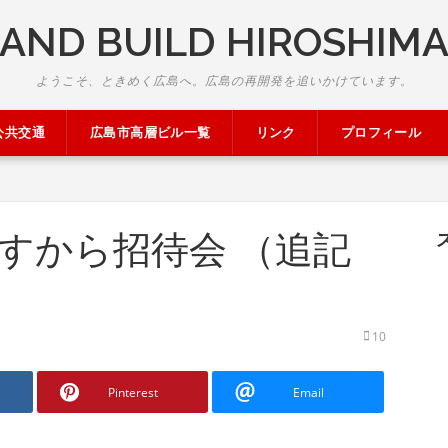
AND BUILD HIROSHIM
ようこそ、ときめく広島へ。広島の再開発を追いかけています。
公共交通
広島市高層ビル一覧
リンク
プロフィール
すから招待会 （追記
10
Pinterest
Email