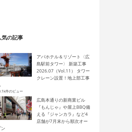
人気の記事
アパホテル＆リゾート〈広
島駅前タワー〉 新築工事
2026.07（Vol.11） タワー
クレーン設置！地上部工事
へ
0.1k件のビュー
広島本通りの新商業ビル
『もんじゃ』や屋上BBQ備
える『ジャンカラ』など4
店舗が7月末から順次オー
プン