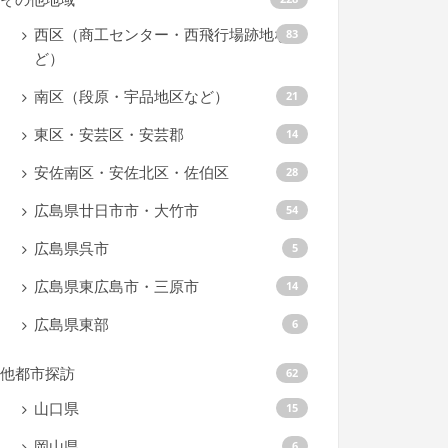
西区（商工センター・西飛行場跡地な
83
ど）
南区（段原・宇品地区など）
21
東区・安芸区・安芸郡
14
安佐南区・安佐北区・佐伯区
28
広島県廿日市市・大竹市
54
広島県呉市
5
広島県東広島市・三原市
14
広島県東部
6
他都市探訪
62
山口県
15
岡山県
6