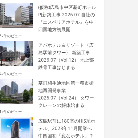
(仮称)広島市中区基町ホテル
PJ新築工事 2026.07 自社の
『エスペリアホテル』を中
四国地方初展開
.5k件のビュー
アパホテル＆リゾート〈広
島駅前タワー〉 新築工事
2026.07（Vol.12） 地上部
鉄骨工事はじまる
.4k件のビュー
基町相生通地区第一種市街
地再開発事業
2026.07（Vol.24） タワー
クレーンの解体始まる
.1k件のビュー
広島駅前に180室のHIS系ホ
テル、2028年11月開業へ
中四国初「変なホテル」？