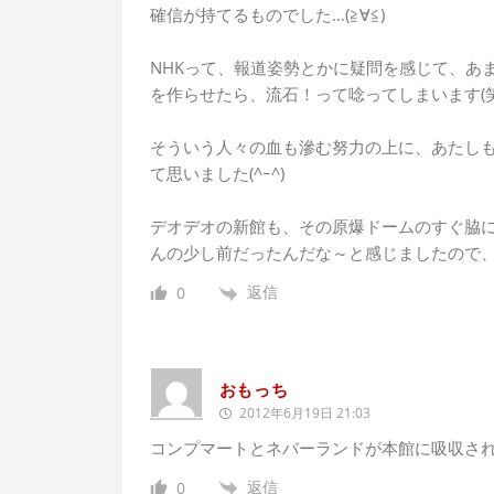
確信が持てるものでした…(≧∀≦)
NHKって、報道姿勢とかに疑問を感じて、あ
を作らせたら、流石！って唸ってしまいます(笑
そういう人々の血も滲む努力の上に、あたしも
て思いました(^ｰ^)
デオデオの新館も、その原爆ドームのすぐ脇
んの少し前だったんだな～と感じましたので、書
返信
0
おもっち
2012年6月19日 21:03
コンプマートとネバーランドが本館に吸収さ
返信
0