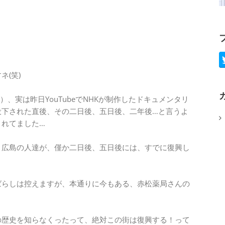
(笑)
、実は昨日YouTubeでNHKが制作したドキュメンタリ
投下された直後、その二日後、五日後、二年後…と言うよ
されてました…
、広島の人達が、僅か二日後、五日後には、すでに復興し
タばらしは控えますが、本通りに今もある、赤松薬局さんの
の歴史を知らなくったって、絶対この街は復興する！って