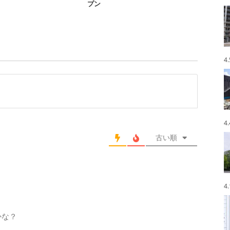
プン
4
4
古い順
4
かな？