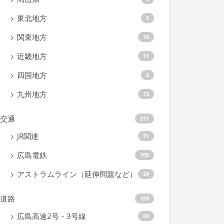
東北地方
5
関東地方
10
近畿地方
11
四国地方
2
九州地方
13
交通
211
JR関連
71
広島電鉄
105
アストラムライン（延伸問題など）
24
道路
159
広島高速2号・3号線
60