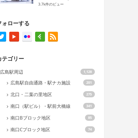
3.7k件のビュー
フォローする
カテゴリー
広島駅周辺
1,128
広島駅自由通路・駅ナカ施設
201
北口・二葉の里地区
275
南口（駅ビル）・駅前大橋線
341
南口Bブロック地区
85
南口Cブロック地区
74