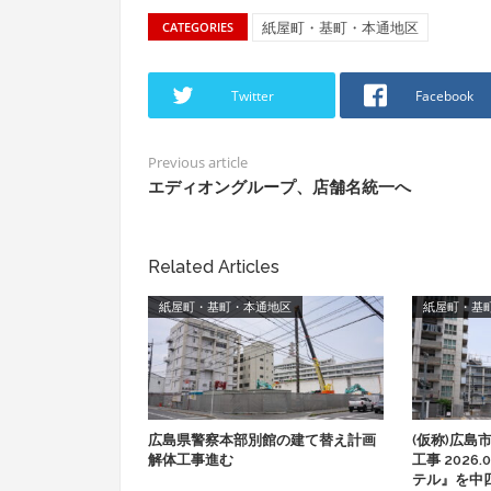
紙屋町・基町・本通地区
CATEGORIES
Twitter
Facebook
Previous article
エディオングループ、店舗名統一へ
Related Articles
紙屋町・基町・本通地区
紙屋町・基
広島県警察本部別館の建て替え計画
(仮称)広島
解体工事進む
工事 2026
テル』を中