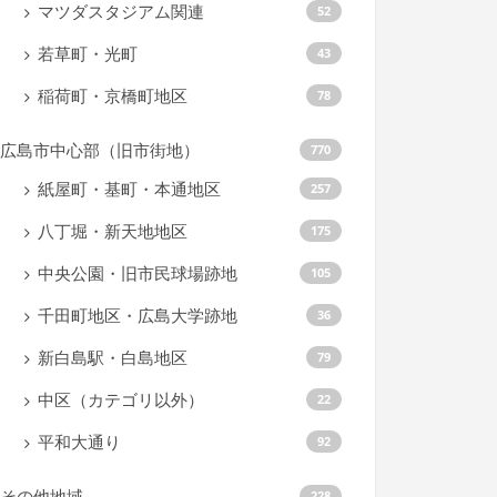
マツダスタジアム関連
52
若草町・光町
43
稲荷町・京橋町地区
78
広島市中心部（旧市街地）
770
紙屋町・基町・本通地区
257
八丁堀・新天地地区
175
中央公園・旧市民球場跡地
105
千田町地区・広島大学跡地
36
新白島駅・白島地区
79
中区（カテゴリ以外）
22
平和大通り
92
その他地域
228