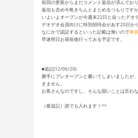
前回の更新からまだコメント返信が済んでお
返信も含め今晩きちんとまとめるつもりです
いよいよオープンが今週末22日と迫ったデオデ
デオデオ会員向けに特別招待会があす20日か
なにかで認証するといった記載は無いので
事
早速明日お昼前後行ってみる予定です。
■追記(12/06/20)
勝手にプレオープンと書いてしまいましたが、
きません。
お客さんなのですし、そんな固いことは言わ
（最追記）誰でも入れます！^^