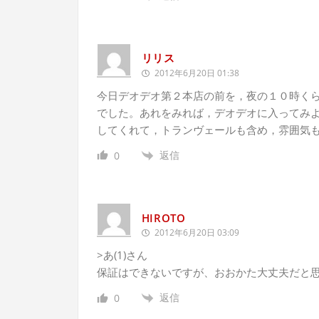
リリス
2012年6月20日 01:38
今日デオデオ第２本店の前を，夜の１０時く
でした。あれをみれば，デオデオに入ってみ
してくれて，トランヴェールも含め，雰囲気
返信
0
HIROTO
2012年6月20日 03:09
>あ(1)さん
保証はできないですが、おおかた大丈夫だと思
返信
0