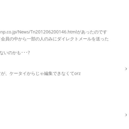
p.co.jp/News/Tn201206200146.htmlがあったのです
ド会員の中から一部の人のみにダイレクトメールを送った
いのかも･･･?
。
が、ケータイからじゃ編集できなくてorz