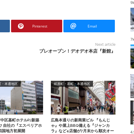
9
Pinterest
Email
7
Next article
プレオープン！デオデオ本店『新館』
町・本通地区
紙屋町・基町・本通地区
市中区基町ホテルPJ新築
広島本通りの新商業ビル 『もんじ
.07 自社の『エスペリアホ
ゃ』や屋上BBQ備える『ジャンカ
四国地方初展開
ラ』など4店舗が7月末から順次オー
4