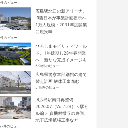
k件のビュー
広島駅北口の新アリーナ、
JR西日本が事業計画提示へ
1万人規模・2031年度開業
に現実味
k件のビュー
ひろしまモビリティワール
ド、1年延期し28年春開業
へ 新たな完成イメージも
6.9k件のビュー
広島県警察本部別館の建て
替え計画 解体工事進む
5.1k件のビュー
JR広島駅南口再整備
2026.07（Vol.123）＜駅ビ
ル編＞ 資機材撤収の東側、
地下広場拡張工事など
.9k件のビュー