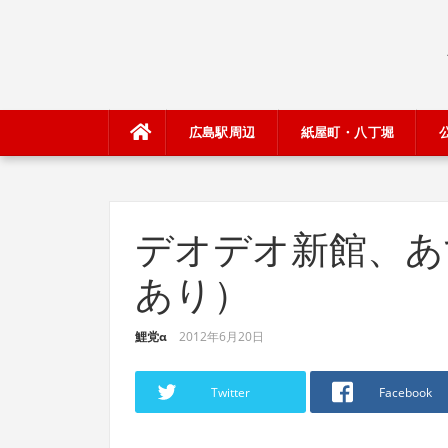
Skip
to
content
広島駅周辺
紙屋町・八丁堀
デオデオ新館、あ
あり）
鯉党α
2012年6月20日
Twitter
Facebook