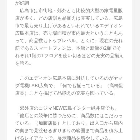
が好調
広島市は市街地・郊外とも比較的大型の家電量販
店が多く、どの店舗も品揃えは充実している。広島
市で最も売り上げがあるといわれているエディオン
広島本店は、売り場面積が市内最大ということもあ
って、商品数もトップレベル。とくに、現在の売れ
筋であるスマートフォンは、本館と新館の2館でそ
れぞれ1階の1フロアを使い切るほどの充実の品揃え
を誇る。
このエディオン広島本店に対抗しているのがヤマ
ダ電機LABI広島で、「何でも揃っている」（高橋副
店長）ことを掲げて品揃えの充実を図っている。
郊外店のコジマNEW広島インター緑井店でも、
「他店との競争に勝つために、商品数にはこだわっ
ている」（加藤店長）としており、出入口から店内
の奥まで見渡せるぎりぎりの範囲まで商品を積み上
げるレイアウトで、展示商品を増やしている。