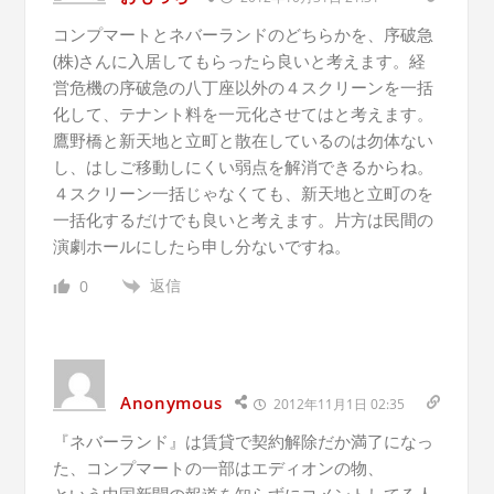
コンプマートとネバーランドのどちらかを、序破急
(株)さんに入居してもらったら良いと考えます。経
営危機の序破急の八丁座以外の４スクリーンを一括
化して、テナント料を一元化させてはと考えます。
鷹野橋と新天地と立町と散在しているのは勿体ない
し、はしご移動しにくい弱点を解消できるからね。
４スクリーン一括じゃなくても、新天地と立町のを
一括化するだけでも良いと考えます。片方は民間の
演劇ホールにしたら申し分ないですね。
返信
0
Anonymous
2012年11月1日 02:35
『ネバーランド』は賃貸で契約解除だか満了になっ
た、コンプマートの一部はエディオンの物、
という中国新聞の報道を知らずにコメントしてる人