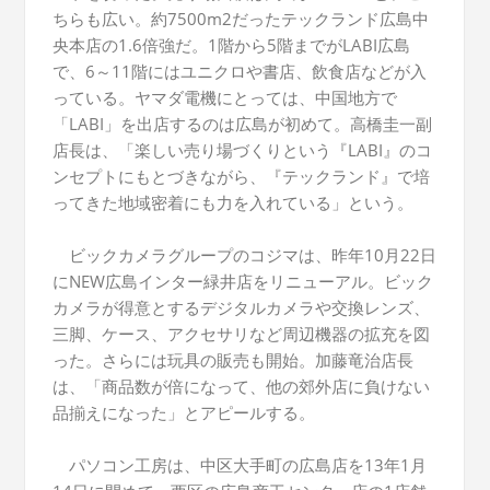
ちらも広い。約7500m2だったテックランド広島中
央本店の1.6倍強だ。1階から5階までがLABI広島
で、6～11階にはユニクロや書店、飲食店などが入
っている。ヤマダ電機にとっては、中国地方で
「LABI」を出店するのは広島が初めて。高橋圭一副
店長は、「楽しい売り場づくりという『LABI』のコ
ンセプトにもとづきながら、『テックランド』で培
ってきた地域密着にも力を入れている」という。
ビックカメラグループのコジマは、昨年10月22日
にNEW広島インター緑井店をリニューアル。ビック
カメラが得意とするデジタルカメラや交換レンズ、
三脚、ケース、アクセサリなど周辺機器の拡充を図
った。さらには玩具の販売も開始。加藤竜治店長
は、「商品数が倍になって、他の郊外店に負けない
品揃えになった」とアピールする。
パソコン工房は、中区大手町の広島店を13年1月