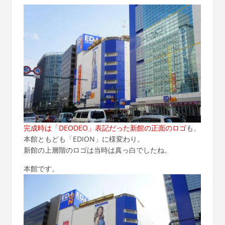
完成時は「DEODEO」表記だった新館の正面のロゴ
も、
本館ともども「EDION」に様変わり。
新館の上層階のロゴは当時は真っ白でしたね。
本館です。