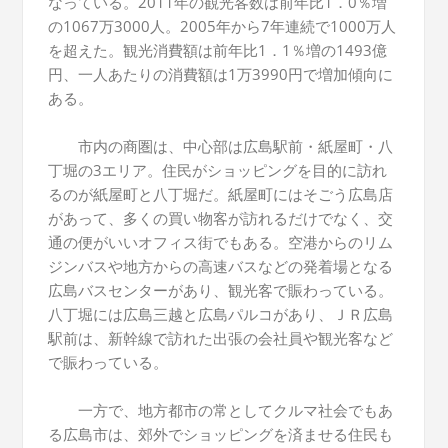
なっている。2011年の観光客数は前年比1．0％増
の1067万3000人。2005年から7年連続で1000万人
を超えた。観光消費額は前年比1．1％増の1493億
円、一人あたりの消費額は1万3990円で増加傾向に
ある。
市内の商圏は、中心部は広島駅前・紙屋町・八
丁堀の3エリア。住民がショッピングを目的に訪れ
るのが紙屋町と八丁堀だ。紙屋町にはそごう広島店
があって、多くの買い物客が訪れるだけでなく、交
通の便がいいオフィス街でもある。空港からのリム
ジンバスや地方からの高速バスなどの発着場となる
広島バスセンターがあり、観光客で賑わっている。
八丁堀には広島三越と広島パルコがあり、ＪＲ広島
駅前は、新幹線で訪れた出張の会社員や観光客など
で賑わっている。
一方で、地方都市の常としてクルマ社会でもあ
る広島市は、郊外でショッピングを済ませる住民も