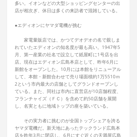
多い。イオンなどの大型ショッピングセンターの出
店が相次ぎ、休日は多くの来訪者で混雑している。
●エディオンにヤマダ電機が挑む
家電量販店では、かつてデオデオの名で親しま
れていたエディオンの知名度が最も高い。1947年5
月、第一産業の社名で設立して紙屋町に1号店を出
店。現在はエディオン広島本店として、昨年6月に
新館をオープンした。10月には本館をリニューアル
して、本館・新館合わせて売り場面積約1万5510ｍ
2という市内最大の店舗としてグランドオープンし
ている。また、同社は市内に直営店が10店舗程度、
フランチャイズ（ＦＣ）を含めて約50店舗を展開
し、名実ともに地域トップの座を築いている。
その実力者に挑むのが全国トップシェアを誇る
ヤマダ電機だ。新天地にあったテックランド広島本
店を昨年3月に閉店し、6月にすぐ近くの天満屋広島