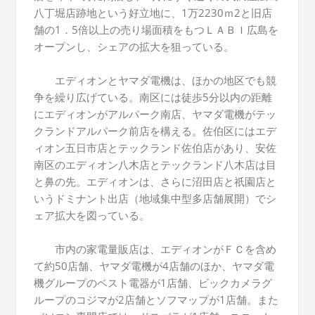
八丁堀店跡地という好立地に、1万2230ｍ2と旧店
舗の1．5倍以上の売り場面積をもつＬＡＢＩ広島を
オープンし、シェアの拡大を狙っている。
エディオンとヤマダ電機は、ほかの地区でも競
争を繰り広げている。南区には徒歩5分以内の距離
にエディオンがアルパーク南店、ヤマダ電機がテッ
クランドアルパーク前店を構える。佐伯区にはエデ
ィオン五日市店とテックランド佐伯店があり、安佐
南区のエディオン八木店とテックランド八木店は目
と鼻の先。エディオンは、さらに沼田店と祇園店と
いうドミナント出店（地域集中型多店舗展開）でシ
ェア拡大を図っている。
市内の家電量販店は、エディオンがＦＣを含め
て約50店舗、ヤマダ電機が4店舗のほか、ヤマダ電
機グループのベスト電器が1店舗、ビックカメラグ
ループのコジマが2店舗とソフマップが1店舗。また