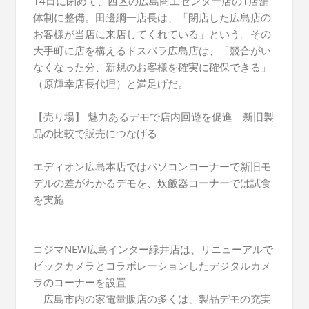
14日に閉めて、西区の広島商工センター店の1店舗
体制に整備。田邊綱一店長は、「閉店した広島店の
お客様が当店に来店してくれている」という。その
大手町に店を構えるドスパラ広島店は、「競合がい
なくなった分、新規のお客様を確実に確保できる」
（原輝幸店長代理）と満足げだ。
【売り場】 魅力あるデモで店内回遊を促進 新旧製
品の比較で販売につなげる
エディオン広島本店ではパソコンコーナーで新旧モ
デルの差がわかるデモを、炊飯器コーナーでは試食
を実施
コジマNEW広島インター緑井店は、リニューアルで
ビックカメラとコラボレーションしたデジタルカメ
ラのコーナーを設置
広島市内の家電量販店の多くは、製品デモの充実