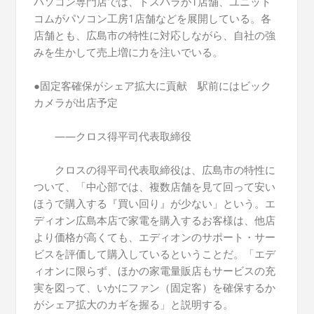
パソコン専門店では、ドスパラが1店舗、ユニット
コムがパソコン工房1店舗などを展開している。各
店舗とも、広島市の特性に対応しながら、自社の強
みを生かして売上増に力を注いでいる。
●固定客確保がシェア拡大に貢献 駅前にはビック
カメラが出店予定
――クロス得平司代表取締役
クロスの得平司代表取締役は、広島市の特性に
ついて、「中心部では、複数店舗を見て回って安い
ほうで購入する『買い回り』が少ない」という。エ
ディオン広島本店で家電を購入するお客様は、他店
より価格が高くても、エディオンのサポート・サー
ビスを評価して購入しているということだ。「エデ
ィオンに限らず、ほかの家電量販店もサービスの充
実を図って、いかにファン（固定客）を確保するか
がシェア拡大のカギを握る」と説明する。