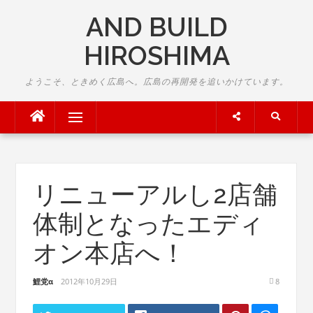
Skip
AND BUILD
to
content
HIROSHIMA
ようこそ、ときめく広島へ。広島の再開発を追いかけています。
Menu
リニューアルし2店舗
体制となったエディ
オン本店へ！
鯉党α
2012年10月29日
8