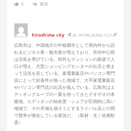
返信
0
hiroshima city
2013年2月28日 12:21
広島市は、中国地方の中核都市として県内外から訪
れるビジネス客・観光客が増えており、市内中心部
は活気を帯びている。郊外もマンションの新築で人
口が増え、大型ショッピングセンターの出店と相ま
って活況を呈している。家電量販店やパソコン専門
店にとって好条件が揃った地域で、大手家電量販店
やパソコン専門店の出店が進んでいる。広島市はエ
ディオングループの一翼を担ってきたデオデオの本
拠地。エディオンの知名度・シェアが圧倒的に高い
地域で、その牙城を崩そうとするライバル店との間
で競争が激化している状況だ。（取材・文／佐相彰
彦）