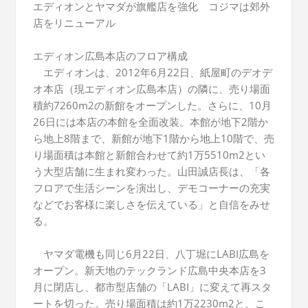
エディオンとヤマダが旗艦店を強化 コジマは郊外
店をリニューアル
エディオン広島本店のフロア構成
エディオンは、2012年6月22日、紙屋町のデオデ
オ本店（現エディオン広島本店）の隣に、売り場面
積約7260m2の新館をオープンした。さらに、10月
26日には本店の本館を全面改装。本館が地下2階か
ら地上8階まで、新館が地下1階から地上10階で、売
り場面積は本館と新館合わせて約1万5510m2とい
う大型店舗に生まれ変わった。山田誠店長は、「各
フロアで生活シーンを演出し、デモコーナーの充実
などでお客様に楽しさを伝えている」と自信をみせ
る。
ヤマダ電機も同じ6月22日、八丁堀にLABI広島を
オープン。新天地のテックランド広島中央本店を3
月に閉店し、都市型店舗の「LABI」に変えて再スタ
ートを切った。売り場面積は約1万2230m2と、こ