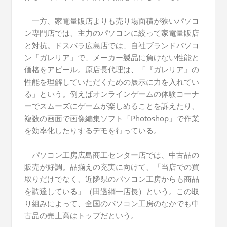
一方、家電量販店よりも売り場面積が狭いパソコ
ン専門店では、主力のパソコンに絞って家電量販店
と対抗。ドスパラ広島店では、自社ブランドパソコ
ン「ガレリア」で、メーカー製品に負けない性能と
価格をアピール。原店長代理は、「『ガレリア』の
性能を理解していただくための展示に力を入れてい
る」という。例えばオンラインゲームの体験コーナ
ーでスムーズにゲームが楽しめることを訴えたり、
複数の画面で画像編集ソフト「Photoshop」で作業
を効率化したりするデモを行っている。
パソコン工房広島商工センター店では、中古品の
販売が好調。品揃えの充実に向けて、「当店での買
取りだけでなく、近隣県のパソコン工房からも商品
を調達している」（田邊綱一店長）という。この取
り組みによって、全国のパソコン工房のなかでも中
古品の売上高はトップだという。