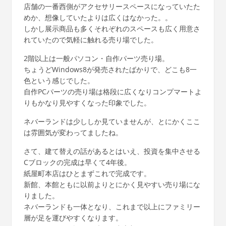
店舗の一番西側がアクセサリースペースになっていたた
めか、想像していたよりは広くはなかった。。
しかし展示商品も多くそれぞれのスペースも広く用意さ
れていたので気軽に触れる売り場でした。
2階以上は一般パソコン・自作パーツ売り場。
ちょうどWindows8が発売されたばかりで、どこも8一
色という感じでした。
自作PCパーツの売り場は格段に広くなりコンプマートよ
りもかなり見やすくなった印象でした。
ネバーランドは少ししか見ていませんが、とにかくここ
は雰囲気が変わってましたね。
さて、建て替えの話があるとはいえ、投資を集中させる
Cブロックの完成は早くて4年後。
紙屋町本店はひとまずこれで完成です。
新館、本館ともに以前よりとにかく見やすい売り場にな
りました。
ネバーランドも一体となり、これまで以上にファミリー
層が足を運びやすくなります。