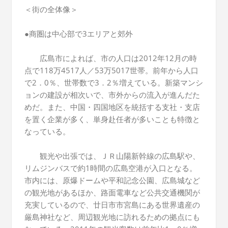
＜街の全体像＞
●商圏は中心部で3エリアと郊外
広島市によれば、市の人口は2012年12月の時
点で118万4517人／53万5017世帯。前年から人口
で2．0％、世帯数で3．2％増えている。新築マンシ
ョンの建設が相次いで、市外からの流入が進んだた
めだ。また、中国・四国地区を統括する支社・支店
を置く企業が多く、単身赴任者が多いことも特徴と
なっている。
観光や出張では、ＪＲ山陽新幹線の広島駅や、
リムジンバスで約1時間の広島空港が入口となる。
市内には、原爆ドームや平和記念公園、広島城など
の観光地があるほか、路面電車など公共交通機関が
充実しているので、廿日市市宮島にある世界遺産の
厳島神社など、周辺観光地に訪れるための拠点にも