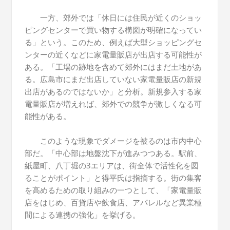
一方、郊外では「休日には住民が近くのショッ
ピングセンターで買い物する構図が明確になってい
る」という。このため、例えば大型ショッピングセ
ンターの近くなどに家電量販店が出店する可能性が
ある。「工場の跡地を含めて郊外にはまだ土地があ
る。広島市にまだ出店していない家電量販店の新規
出店があるのではないか」と分析。新規参入する家
電量販店が増えれば、郊外での競争が激しくなる可
能性がある。
このような現象でダメージを被るのは市内中心
部だ。「中心部は地盤沈下が進みつつある。駅前、
紙屋町、八丁堀の3エリアは、街全体で活性化を図
ることがポイント」と得平氏は指摘する。街の集客
を高めるための取り組みの一つとして、「家電量販
店をはじめ、百貨店や飲食店、アパレルなど異業種
間による連携の強化」を挙げる。