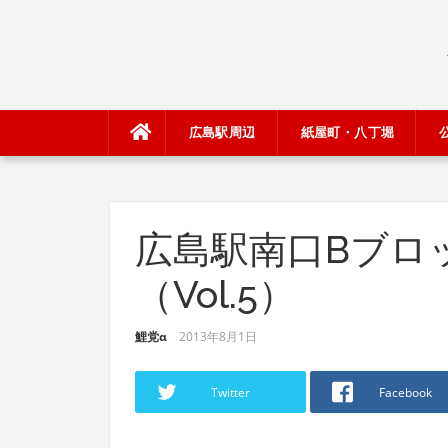
Skip
to
content
広島駅周辺
紙屋町・八丁堀
広島駅南口Bブロック
（Vol.5）
鯉党α
2013年8月1日
Twitter
Facebook