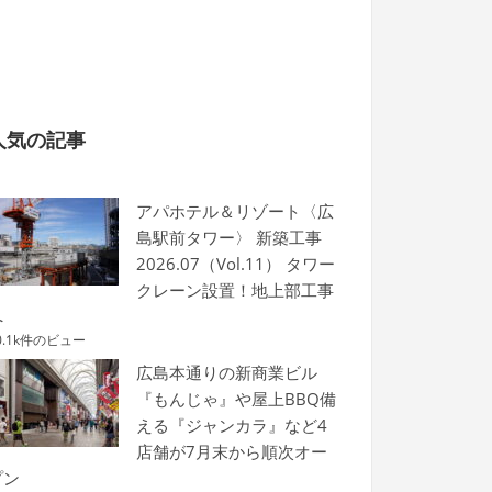
人気の記事
アパホテル＆リゾート〈広
島駅前タワー〉 新築工事
2026.07（Vol.11） タワー
クレーン設置！地上部工事
へ
0.1k件のビュー
広島本通りの新商業ビル
『もんじゃ』や屋上BBQ備
える『ジャンカラ』など4
店舗が7月末から順次オー
プン