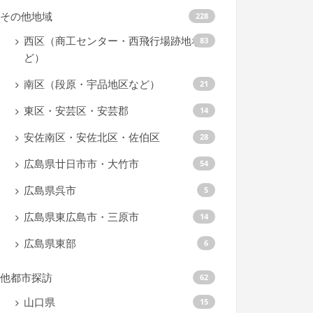
その他地域
228
西区（商工センター・西飛行場跡地な
83
ど）
南区（段原・宇品地区など）
21
東区・安芸区・安芸郡
14
安佐南区・安佐北区・佐伯区
28
広島県廿日市市・大竹市
54
広島県呉市
5
広島県東広島市・三原市
14
広島県東部
6
他都市探訪
62
山口県
15