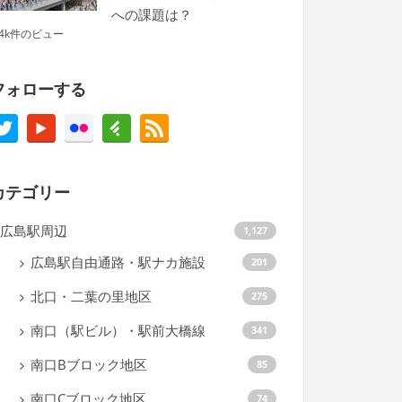
への課題は？
.4k件のビュー
フォローする
カテゴリー
広島駅周辺
1,127
広島駅自由通路・駅ナカ施設
201
北口・二葉の里地区
275
南口（駅ビル）・駅前大橋線
341
南口Bブロック地区
85
南口Cブロック地区
74