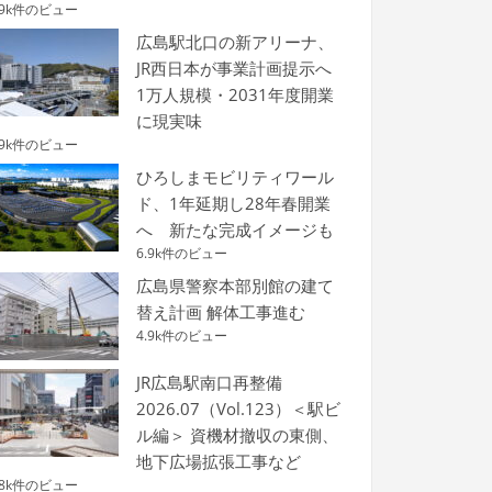
.9k件のビュー
広島駅北口の新アリーナ、
JR西日本が事業計画提示へ
1万人規模・2031年度開業
に現実味
.9k件のビュー
ひろしまモビリティワール
ド、1年延期し28年春開業
へ 新たな完成イメージも
6.9k件のビュー
広島県警察本部別館の建て
替え計画 解体工事進む
4.9k件のビュー
JR広島駅南口再整備
2026.07（Vol.123）＜駅ビ
ル編＞ 資機材撤収の東側、
地下広場拡張工事など
.8k件のビュー