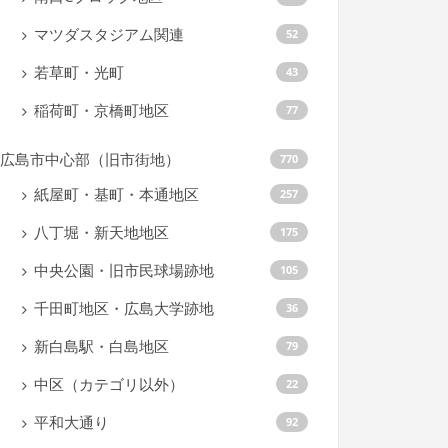
マツダスタジアム関連
52
若草町・光町
43
稲荷町・京橋町地区
77
広島市中心部（旧市街地）
770
紙屋町・基町・本通地区
257
八丁堀・新天地地区
175
中央公園・旧市民球場跡地
105
千田町地区・広島大学跡地
36
新白島駅・白島地区
79
中区（カテゴリ以外）
22
平和大通り
92