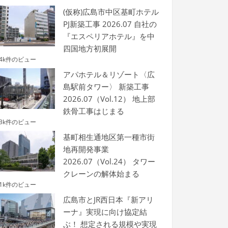
(仮称)広島市中区基町ホテル
PJ新築工事 2026.07 自社の
『エスペリアホテル』を中
四国地方初展開
.4k件のビュー
アパホテル＆リゾート〈広
島駅前タワー〉 新築工事
2026.07（Vol.12） 地上部
鉄骨工事はじまる
.3k件のビュー
基町相生通地区第一種市街
地再開発事業
2026.07（Vol.24） タワー
クレーンの解体始まる
.1k件のビュー
広島市とJR西日本『新アリ
ーナ』実現に向け協定結
ぶ！ 想定される規模や実現