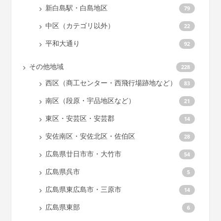
新白島駅・白島地区
79
中区（カテゴリ以外）
22
平和大通り
92
その他地域
228
西区（商工センター・西飛行場跡地など）
83
南区（段原・宇品地区など）
21
東区・安芸区・安芸郡
14
安佐南区・安佐北区・佐伯区
28
広島県廿日市市・大竹市
54
広島県呉市
5
広島県東広島市・三原市
14
広島県東部
6