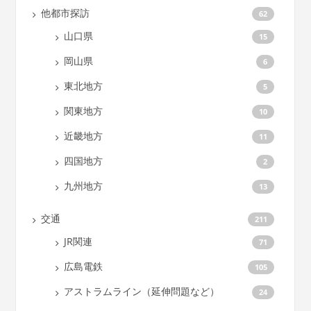
他都市探訪
62
山口県
15
岡山県
6
東北地方
5
関東地方
10
近畿地方
11
四国地方
2
九州地方
13
交通
211
JR関連
71
広島電鉄
105
アストラムライン（延伸問題など）
24