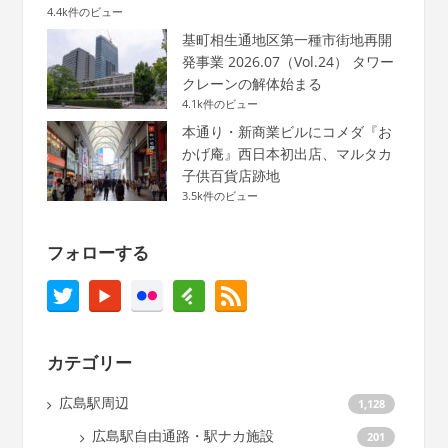
4.4k件のビュー
基町相生通地区第一種市街地再開
発事業 2026.07（Vol.24） タワー
クレーンの解体始まる
4.1k件のビュー
本通り・新商業ビルにコメダ『お
かげ庵』西日本初出店、マルタカ
子供百貨店跡地
3.5k件のビュー
フォローする
カテゴリー
広島駅周辺
1,128
広島駅自由通路・駅ナカ施設
201