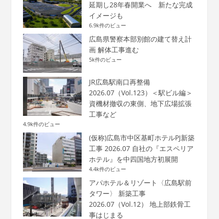
延期し28年春開業へ 新たな完成
イメージも
6.9k件のビュー
広島県警察本部別館の建て替え計
画 解体工事進む
5k件のビュー
JR広島駅南口再整備
2026.07（Vol.123）＜駅ビル編＞
資機材撤収の東側、地下広場拡張
工事など
4.9k件のビュー
(仮称)広島市中区基町ホテルPJ新築
工事 2026.07 自社の『エスペリア
ホテル』を中四国地方初展開
4.4k件のビュー
アパホテル＆リゾート〈広島駅前
タワー〉 新築工事
2026.07（Vol.12） 地上部鉄骨工
事はじまる