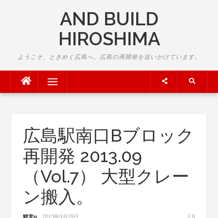
Skip
AND BUILD
to
content
HIROSHIMA
ようこそ、ときめく広島へ。広島の再開発を追いかけています。
Menu
広島駅南口Bブロック
再開発 2013.09
（Vol.7） 大型クレー
ン搬入。
鯉党α
2013年9月29日
8