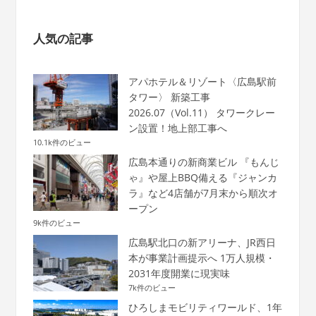
人気の記事
アパホテル＆リゾート〈広島駅前
タワー〉 新築工事
2026.07（Vol.11） タワークレー
ン設置！地上部工事へ
10.1k件のビュー
広島本通りの新商業ビル 『もんじ
ゃ』や屋上BBQ備える『ジャンカ
ラ』など4店舗が7月末から順次オ
ープン
9k件のビュー
広島駅北口の新アリーナ、JR西日
本が事業計画提示へ 1万人規模・
2031年度開業に現実味
7k件のビュー
ひろしまモビリティワールド、1年