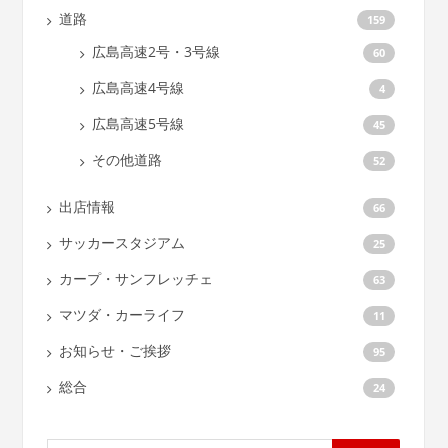
道路
159
広島高速2号・3号線
60
広島高速4号線
4
広島高速5号線
45
その他道路
52
出店情報
66
サッカースタジアム
25
カープ・サンフレッチェ
63
マツダ・カーライフ
11
お知らせ・ご挨拶
95
総合
24
検