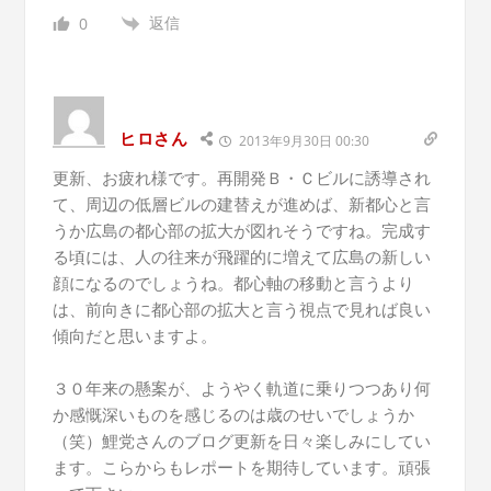
返信
0
ヒロさん
2013年9月30日 00:30
更新、お疲れ様です。再開発Ｂ・Ｃビルに誘導され
て、周辺の低層ビルの建替えが進めば、新都心と言
うか広島の都心部の拡大が図れそうですね。完成す
る頃には、人の往来が飛躍的に増えて広島の新しい
顔になるのでしょうね。都心軸の移動と言うより
は、前向きに都心部の拡大と言う視点で見れば良い
傾向だと思いますよ。
３０年来の懸案が、ようやく軌道に乗りつつあり何
か感慨深いものを感じるのは歳のせいでしょうか
（笑）鯉党さんのブログ更新を日々楽しみにしてい
ます。こらからもレポートを期待しています。頑張