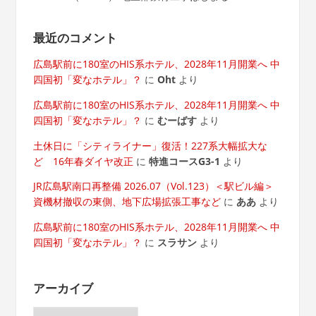
最近のコメント
広島駅前に180室のHIS系ホテル、2028年11月開業へ 中
四国初「変なホテル」？
に
Oht
より
広島駅前に180室のHIS系ホテル、2028年11月開業へ 中
四国初「変なホテル」？
に
むーばす
より
土休日に「シティライナー」復活！227系大幅拡大な
ど 16年春ダイヤ改正
に
特進コースG3-1
より
JR広島駅南口再整備 2026.07（Vol.123）＜駅ビル編＞
資機材撤収の東側、地下広場拡張工事など
に
ああ
より
広島駅前に180室のHIS系ホテル、2028年11月開業へ 中
四国初「変なホテル」？
に
スラサン
より
アーカイブ
ア