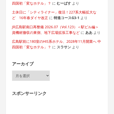
四国初「変なホテル」？
に
むーばす
より
土休日に「シティライナー」復活！227系大幅拡大な
ど 16年春ダイヤ改正
に
特進コースG3-1
より
JR広島駅南口再整備 2026.07（Vol.123）＜駅ビル編＞
資機材撤収の東側、地下広場拡張工事など
に
ああ
より
広島駅前に180室のHIS系ホテル、2028年11月開業へ 中
四国初「変なホテル」？
に
スラサン
より
アーカイブ
ア
ー
カ
イ
スポンサーリンク
ブ