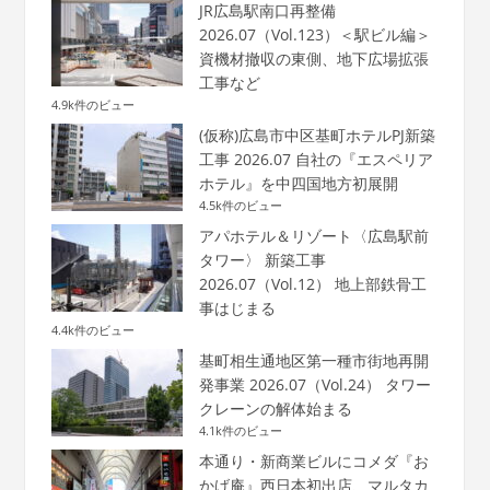
JR広島駅南口再整備
2026.07（Vol.123）＜駅ビル編＞
資機材撤収の東側、地下広場拡張
工事など
4.9k件のビュー
(仮称)広島市中区基町ホテルPJ新築
工事 2026.07 自社の『エスペリア
ホテル』を中四国地方初展開
4.5k件のビュー
アパホテル＆リゾート〈広島駅前
タワー〉 新築工事
2026.07（Vol.12） 地上部鉄骨工
事はじまる
4.4k件のビュー
基町相生通地区第一種市街地再開
発事業 2026.07（Vol.24） タワー
クレーンの解体始まる
4.1k件のビュー
本通り・新商業ビルにコメダ『お
かげ庵』西日本初出店、マルタカ