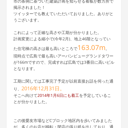
市の条例に基づいた建築計画を知らせる看板が数カ所で
掲示されました！
ツイッターでも教えていただいておりました。ありがと
うございます。
これによって正確な高さや工期が分かりました。
計画変更による縮小で(今年2月)、地上46階となってい
163.07m
た住宅棟の高さは最も高いところで
。
現時点で広島で最も高いアーバンビューグランドタワー
が166mですので、完成すれば広島では3番目に高いビル
となります。
工期に関しては工事完了予定が以前直接お話を伺った通
2016年12月31日。
り、
そこへ向けて
2014年1月6日にも着工
を予定しているこ
とが分かりました。
この後愛友市場などCブロック地区内を歩いてみました
が、多くのお店が移転・閉店の張り紙を出しており、通