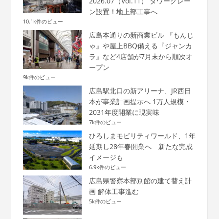
2026.07（Vol.11） タワークレー
ン設置！地上部工事へ
10.1k件のビュー
広島本通りの新商業ビル 『もんじ
ゃ』や屋上BBQ備える『ジャンカ
ラ』など4店舗が7月末から順次オ
ープン
9k件のビュー
広島駅北口の新アリーナ、JR西日
本が事業計画提示へ 1万人規模・
2031年度開業に現実味
7k件のビュー
ひろしまモビリティワールド、1年
延期し28年春開業へ 新たな完成
イメージも
6.9k件のビュー
広島県警察本部別館の建て替え計
画 解体工事進む
5k件のビュー