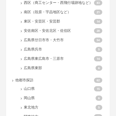
西区（商工センター・西飛行場跡地など）
83
南区（段原・宇品地区など）
21
東区・安芸区・安芸郡
14
安佐南区・安佐北区・佐伯区
28
広島県廿日市市・大竹市
54
広島県呉市
5
広島県東広島市・三原市
14
広島県東部
6
他都市探訪
62
山口県
15
岡山県
6
東北地方
5