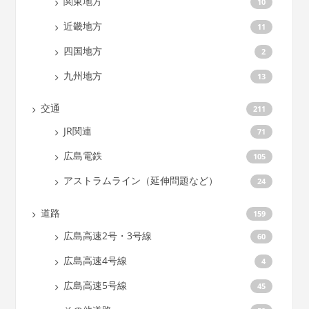
関東地方
10
近畿地方
11
四国地方
2
九州地方
13
交通
211
JR関連
71
広島電鉄
105
アストラムライン（延伸問題など）
24
道路
159
広島高速2号・3号線
60
広島高速4号線
4
広島高速5号線
45