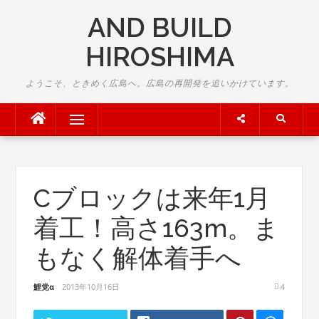
Skip
AND BUILD
to
content
HIROSHIMA
ようこそ、ときめく広島へ。広島の再開発を追いかけています。
Menu
Cブロックは来年1月
着工！高さ163m。ま
もなく解体着手へ
鯉党α
2013年10月16日
4