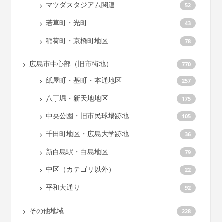
マツダスタジアム関連
52
若草町・光町
43
稲荷町・京橋町地区
78
広島市中心部（旧市街地）
770
紙屋町・基町・本通地区
257
八丁堀・新天地地区
175
中央公園・旧市民球場跡地
105
千田町地区・広島大学跡地
36
新白島駅・白島地区
79
中区（カテゴリ以外）
22
平和大通り
92
その他地域
228