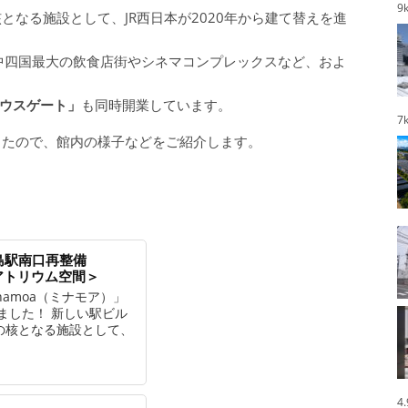
9
となる施設として、JR西日本が2020年から建て替えを進
中四国最大の飲食店街やシネマコンプレックスなど、およ
ウスゲート」
も同時開業しています。
7
きたので、館内の様子などをご紹介します。
島駅南口再整備
中央アトリウム空間＞
namoa（ミナモア）」
しました！ 新しい駅ビル
の核となる施設として、
4