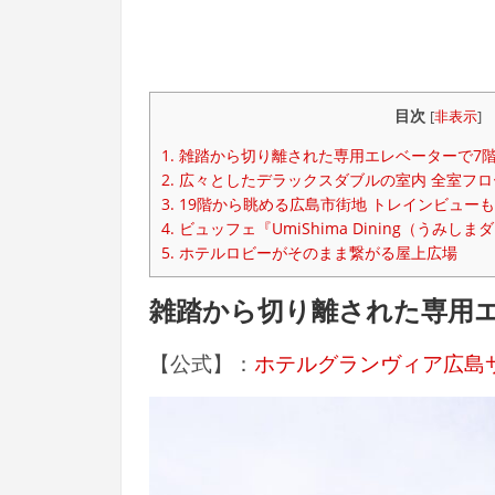
目次
[
非表示
]
1.
雑踏から切り離された専用エレベーターで7
2.
広々としたデラックスダブルの室内 全室フロ
3.
19階から眺める広島市街地 トレインビューも
4.
ビュッフェ『UmiShima Dining（うみし
5.
ホテルロビーがそのまま繋がる屋上広場
雑踏から切り離された専用
【公式】：
ホテルグランヴィア広島