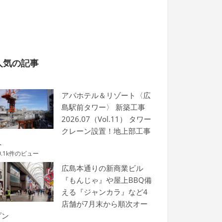
人気の記事
アパホテル＆リゾート〈広
島駅前タワー〉 新築工事
2026.07（Vol.11） タワー
クレーン設置！地上部工事
へ
0.1k件のビュー
広島本通りの新商業ビル
『もんじゃ』や屋上BBQ備
える『ジャンカラ』など4
店舗が7月末から順次オー
プン