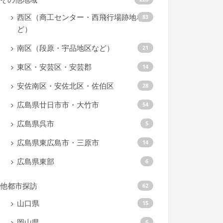
西区（商工センター・西飛行場跡地な
83
ど）
南区（段原・宇品地区など）
21
東区・安芸区・安芸郡
14
安佐南区・安佐北区・佐伯区
28
広島県廿日市市・大竹市
54
広島県呉市
5
広島県東広島市・三原市
14
広島県東部
6
他都市探訪
62
山口県
15
岡山県
6