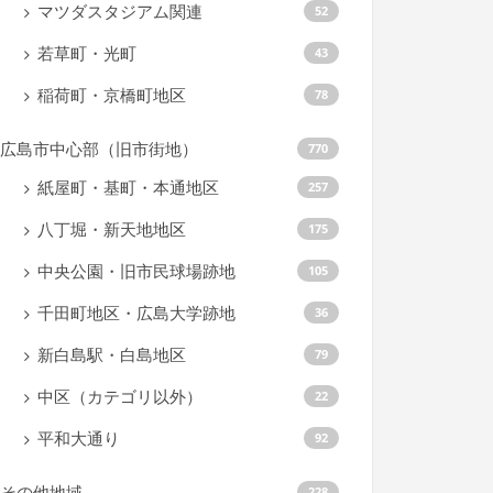
マツダスタジアム関連
52
若草町・光町
43
稲荷町・京橋町地区
78
広島市中心部（旧市街地）
770
紙屋町・基町・本通地区
257
八丁堀・新天地地区
175
中央公園・旧市民球場跡地
105
千田町地区・広島大学跡地
36
新白島駅・白島地区
79
中区（カテゴリ以外）
22
平和大通り
92
その他地域
228