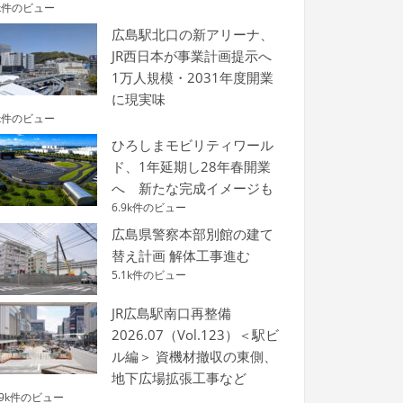
k件のビュー
広島駅北口の新アリーナ、
JR西日本が事業計画提示へ
1万人規模・2031年度開業
に現実味
k件のビュー
ひろしまモビリティワール
ド、1年延期し28年春開業
へ 新たな完成イメージも
6.9k件のビュー
広島県警察本部別館の建て
替え計画 解体工事進む
5.1k件のビュー
JR広島駅南口再整備
2026.07（Vol.123）＜駅ビ
ル編＞ 資機材撤収の東側、
地下広場拡張工事など
.9k件のビュー