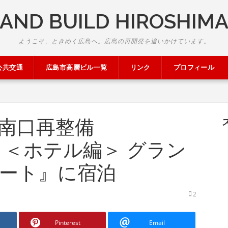
AND BUILD HIROSHIM
ようこそ、ときめく広島へ。広島の再開発を追いかけています。
公共交通
広島市高層ビル一覧
リンク
プロフィール
駅南口再整備
.93）＜ホテル編＞ グラン
ート』に宿泊
2
Pinterest
Email