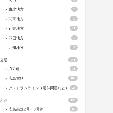
東北地方
5
関東地方
10
近畿地方
11
四国地方
2
九州地方
13
交通
211
JR関連
71
広島電鉄
105
アストラムライン（延伸問題など）
24
道路
159
広島高速2号・3号線
60