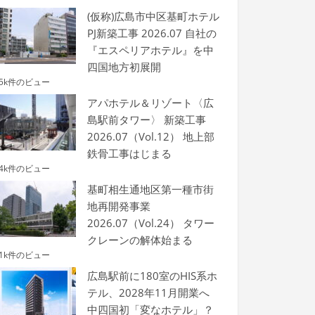
(仮称)広島市中区基町ホテル
PJ新築工事 2026.07 自社の
『エスペリアホテル』を中
四国地方初展開
.5k件のビュー
アパホテル＆リゾート〈広
島駅前タワー〉 新築工事
2026.07（Vol.12） 地上部
鉄骨工事はじまる
.4k件のビュー
基町相生通地区第一種市街
地再開発事業
2026.07（Vol.24） タワー
クレーンの解体始まる
.1k件のビュー
広島駅前に180室のHIS系ホ
テル、2028年11月開業へ
中四国初「変なホテル」？