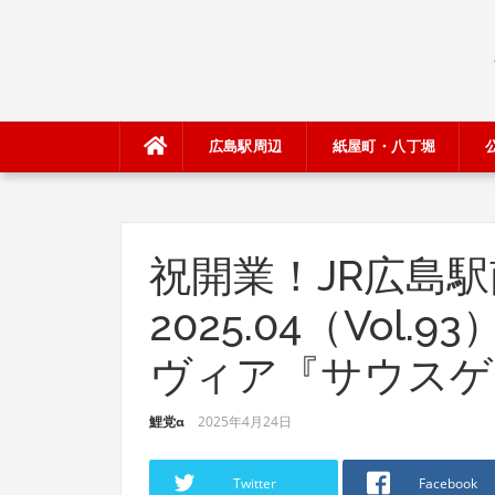
Skip
to
content
広島駅周辺
紙屋町・八丁堀
祝開業！JR広島
2025.04（Vol
ヴィア『サウスゲ
鯉党α
2025年4月24日
Twitter
Facebook