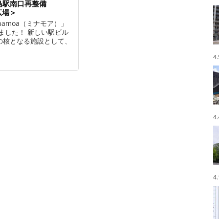
島駅南口再整備
上広場＞
namoa（ミナモア）」
しました！ 新しい駅ビル
の核となる施設として、
4
4
4