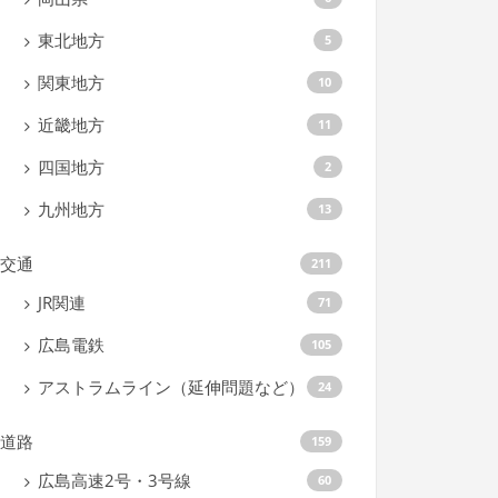
東北地方
5
関東地方
10
近畿地方
11
四国地方
2
九州地方
13
交通
211
JR関連
71
広島電鉄
105
アストラムライン（延伸問題など）
24
道路
159
広島高速2号・3号線
60