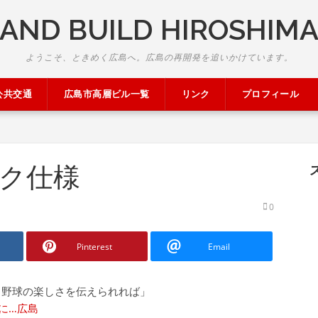
AND BUILD HIROSHIM
ようこそ、ときめく広島へ。広島の再開発を追いかけています。
公共交通
広島市高層ビル一覧
リンク
プロフィール
ク仕様
0
Pinterest
Email
も野球の楽しさを伝えられれば」
に…広島