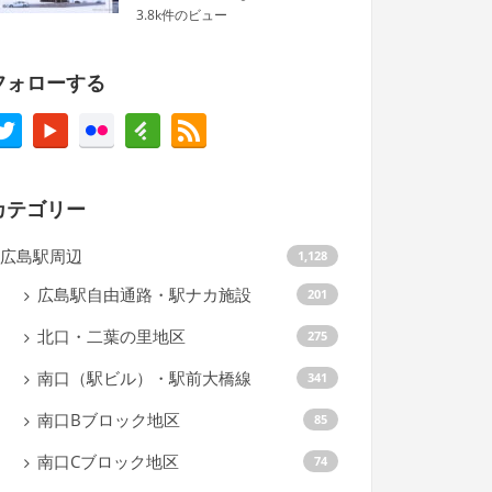
3.8k件のビュー
フォローする
カテゴリー
広島駅周辺
1,128
広島駅自由通路・駅ナカ施設
201
北口・二葉の里地区
275
南口（駅ビル）・駅前大橋線
341
南口Bブロック地区
85
南口Cブロック地区
74