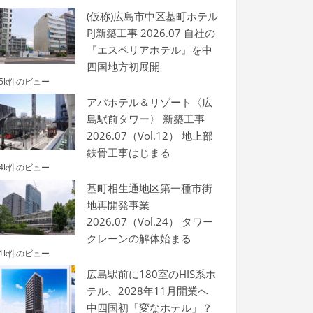
(仮称)広島市中区基町ホテル
PJ新築工事 2026.07 自社の
『エスペリアホテル』を中
四国地方初展開
.5k件のビュー
アパホテル＆リゾート〈広
島駅前タワー〉 新築工事
2026.07（Vol.12） 地上部
鉄骨工事はじまる
.4k件のビュー
基町相生通地区第一種市街
地再開発事業
2026.07（Vol.24） タワー
クレーンの解体始まる
.1k件のビュー
広島駅前に180室のHIS系ホ
テル、2028年11月開業へ
中四国初「変なホテル」？