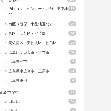
西区（商工センター・西飛行場跡地な
83
ど）
南区（段原・宇品地区など）
21
東区・安芸区・安芸郡
14
安佐南区・安佐北区・佐伯区
28
広島県廿日市市・大竹市
54
広島県呉市
5
広島県東広島市・三原市
14
広島県東部
6
他都市探訪
62
山口県
15
岡山県
6