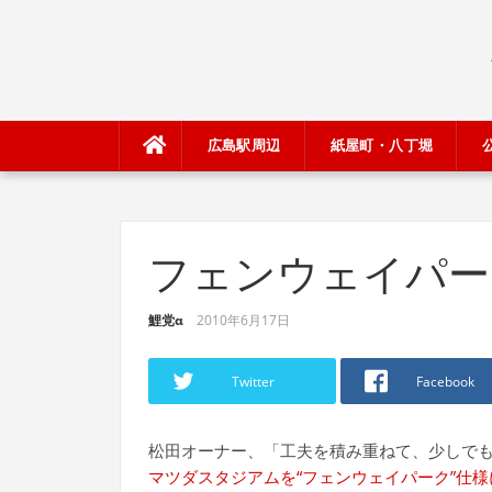
Skip
to
content
広島駅周辺
紙屋町・八丁堀
フェンウェイパー
鯉党α
2010年6月17日
Twitter
Facebook
松田オーナー、「工夫を積み重ねて、少しで
マツダスタジアムを“フェンウェイパーク”仕様