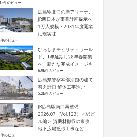
.1k件のビュー
広島駅北口の新アリーナ、
JR西日本が事業計画提示へ
1万人規模・2031年度開業
に現実味
k件のビュー
ひろしまモビリティワール
ド、1年延期し28年春開業
へ 新たな完成イメージも
6.9k件のビュー
広島県警察本部別館の建て
替え計画 解体工事進む
5.2k件のビュー
JR広島駅南口再整備
2026.07（Vol.123）＜駅ビ
ル編＞ 資機材撤収の東側、
地下広場拡張工事など
k件のビュー