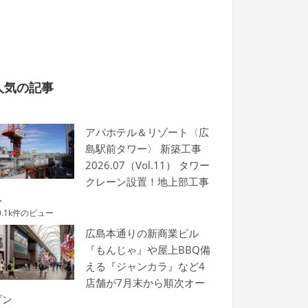
人気の記事
アパホテル＆リゾート〈広
島駅前タワー〉 新築工事
2026.07（Vol.11） タワー
クレーン設置！地上部工事
へ
0.1k件のビュー
広島本通りの新商業ビル
『もんじゃ』や屋上BBQ備
える『ジャンカラ』など4
店舗が7月末から順次オー
プン