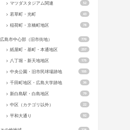
マツダスタジアム関連
52
若草町・光町
43
稲荷町・京橋町地区
78
広島市中心部（旧市街地）
770
紙屋町・基町・本通地区
257
八丁堀・新天地地区
175
中央公園・旧市民球場跡地
105
千田町地区・広島大学跡地
36
新白島駅・白島地区
79
中区（カテゴリ以外）
22
平和大通り
92
その他地域
228