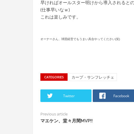
早ければオールスター明けから導入されると
(仕事早いなｗ)
これは楽しみです。
オーナーさん、球団経営でもうまい具合やってください(笑)
カープ・サンフレッチェ
CATEGORIES
Twitter
Facebook
Previous article
マエケン、堂々月間MVP!!