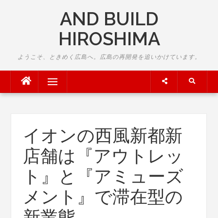
Skip
AND BUILD
to
content
HIROSHIMA
ようこそ、ときめく広島へ。広島の再開発を追いかけています。
Menu
イオンの西風新都新
店舗は『アウトレッ
ト』と『アミューズ
メント』で滞在型の
新業態