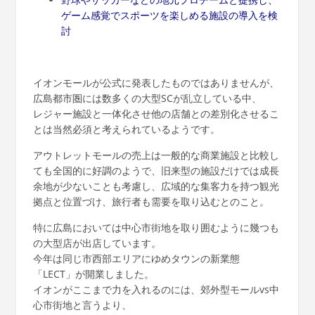
ゲーム感覚でスポーツを楽しめる施設の導入を検
討
イオンモールが公式に発表したものではありませんが、
広島都市圏には数多くの大型SCが乱立している中、
レジャー施設と一体化させ他の店舗との差別化させるこ
とは当然必須と考えられているようです。
アウトレットモールの売上は一般的な商業施設と比較し
ても全国的に好調のようで、旧来型の施設だけでは成長
余地が少ないことも考慮し、広域的な集客力を持つ観光
拠点と位置づけ、旅行者も需要を取り込むとのこと。
特に広島においては中心市街地を取り囲むように幾つも
の大型店が出店しています。
今年は同じ市西部エリアにゆめタウンの新業態
「LECT」が開業しました。
イオンがここまで力を入れるのには、郊外型モールvs中
心市街地と言うより、