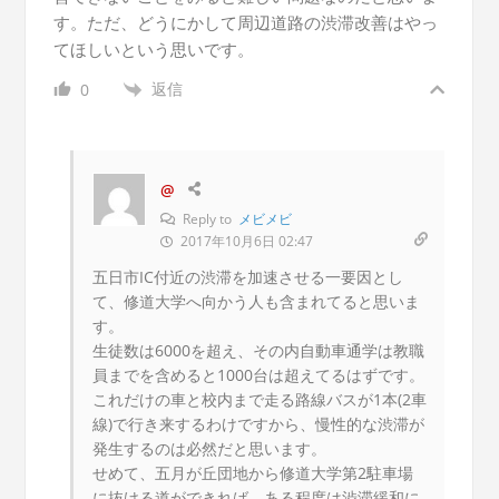
す。ただ、どうにかして周辺道路の渋滞改善はやっ
てほしいという思いです。
返信
0
@
Reply to
メビメビ
2017年10月6日 02:47
五日市IC付近の渋滞を加速させる一要因とし
て、修道大学へ向かう人も含まれてると思いま
す。
生徒数は6000を超え、その内自動車通学は教職
員までを含めると1000台は超えてるはずです。
これだけの車と校内まで走る路線バスが1本(2車
線)で行き来するわけですから、慢性的な渋滞が
発生するのは必然だと思います。
せめて、五月が丘団地から修道大学第2駐車場
に抜ける道ができれば、ある程度は渋滞緩和に