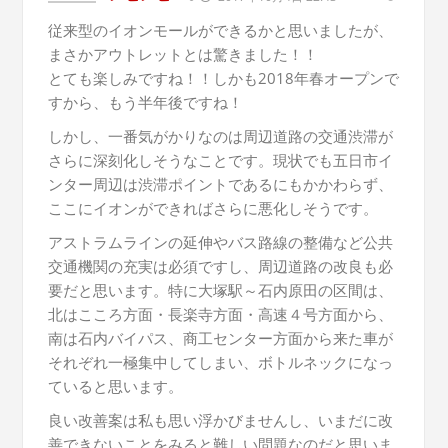
従来型のイオンモールができるかと思いましたが、
まさかアウトレットとは驚きました！！
とても楽しみですね！！しかも2018年春オープンで
すから、もう半年後ですね！
しかし、一番気がかりなのは周辺道路の交通渋滞が
さらに深刻化しそうなことです。現状でも五日市イ
ンター周辺は渋滞ポイントであるにもかかわらず、
ここにイオンができればさらに悪化しそうです。
アストラムラインの延伸やバス路線の整備など公共
交通機関の充実は必須ですし、周辺道路の改良も必
要だと思います。特に大塚駅～石内原田の区間は、
北はこころ方面・長楽寺方面・高速４号方面から、
南は石内バイパス、商工センター方面から来た車が
それぞれ一極集中してしまい、ボトルネックになっ
ていると思います。
良い改善案は私も思い浮かびませんし、いまだに改
善できないことをみると難しい問題なのだと思いま