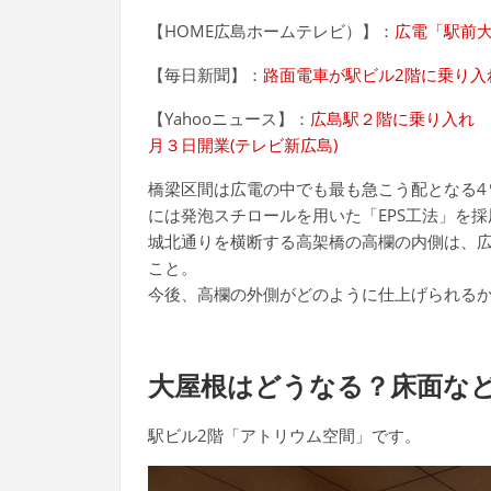
【HOME広島ホームテレビ）】：
広電「駅前
【毎日新聞】：
路面電車が駅ビル2階に乗り入
【Yahooニュース】：
広島駅２階に乗り入れ 
月３日開業(テレビ新広島)
橋梁区間は広電の中でも最も急こう配となる4
には発泡スチロールを用いた「EPS工法」を
城北通りを横断する高架橋の高欄の内側は、
こと。
今後、高欄の外側がどのように仕上げられる
大屋根はどうなる？床面な
駅ビル2階「アトリウム空間」です。