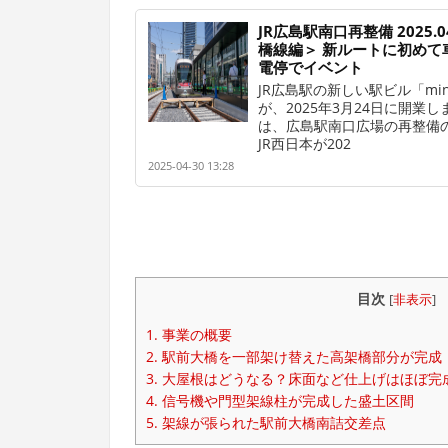
JR広島駅南口再整備 2025.0
橋線編＞ 新ルートに初めて
電停でイベント
JR広島駅の新しい駅ビル「mi
が、2025年3月24日に開業
は、広島駅南口広場の再整備
JR西日本が202
2025-04-30 13:28
目次
[
非表示
]
1.
事業の概要
2.
駅前大橋を一部架け替えた高架橋部分が完成
3.
大屋根はどうなる？床面など仕上げはほぼ完
4.
信号機や門型架線柱が完成した盛土区間
5.
架線が張られた駅前大橋南詰交差点