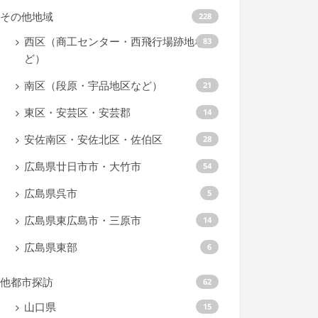
その他地域
228
西区（商工センター・西飛行場跡地な
83
ど）
南区（段原・宇品地区など）
21
東区・安芸区・安芸郡
14
安佐南区・安佐北区・佐伯区
28
広島県廿日市市・大竹市
54
広島県呉市
5
広島県東広島市・三原市
14
広島県東部
6
他都市探訪
62
山口県
15