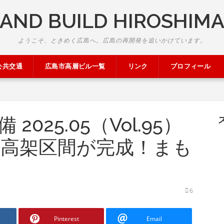
AND BUILD HIROSHIM
ようこそ、ときめく広島へ。広島の再開発を追いかけています。
公共交通
広島市高層ビル一覧
リンク
プロフィール
025.05（Vol.95）
 高架区間が完成！まも
6
Pinterest
Email