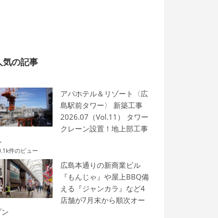
人気の記事
アパホテル＆リゾート〈広
島駅前タワー〉 新築工事
2026.07（Vol.11） タワー
クレーン設置！地上部工事
へ
0.1k件のビュー
広島本通りの新商業ビル
『もんじゃ』や屋上BBQ備
える『ジャンカラ』など4
店舗が7月末から順次オー
プン