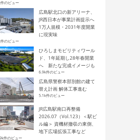
k件のビュー
広島駅北口の新アリーナ、
JR西日本が事業計画提示へ
1万人規模・2031年度開業
に現実味
k件のビュー
ひろしまモビリティワール
ド、1年延期し28年春開業
へ 新たな完成イメージも
6.9k件のビュー
広島県警察本部別館の建て
替え計画 解体工事進む
5.1k件のビュー
JR広島駅南口再整備
2026.07（Vol.123）＜駅ビ
ル編＞ 資機材撤収の東側、
地下広場拡張工事など
.9k件のビュー