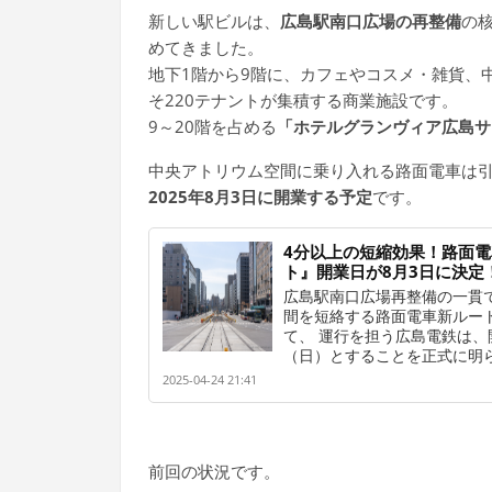
新しい駅ビルは、
広島駅南口広場の再整備
の核
めてきました。
地下1階から9階に、カフェやコスメ・雑貨、
そ220テナントが集積する商業施設です。
9～20階を占める
「ホテルグランヴィア広島サ
中央アトリウム空間に乗り入れる路面電車は
2025年8月3日に開業する予定
です。
4分以上の短縮効果！路面
ト』開業日が8月3日に決定
広島駅南口広場再整備の一貫
間を短絡する路面電車新ルー
て、 運行を担う広島電鉄は、開
（日）とすることを正式に明
2025-04-24 21:41
前回の状況です。