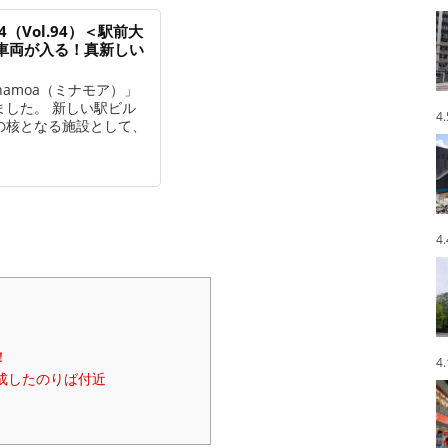
4（Vol.94）＜駅前大
車両が入る！真新しい
namoa（ミナモア）」
しました。 新しい駅ビル
4
の核となる施設として、
4
！
4
成したのりば付近