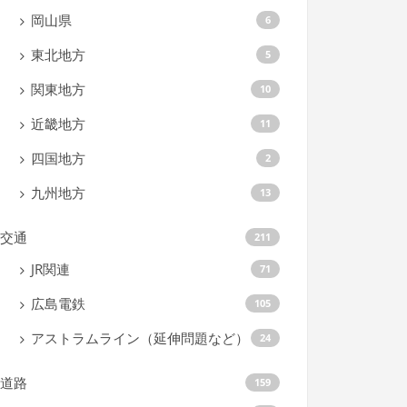
岡山県
6
東北地方
5
関東地方
10
近畿地方
11
四国地方
2
九州地方
13
交通
211
JR関連
71
広島電鉄
105
アストラムライン（延伸問題など）
24
道路
159