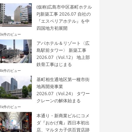
(仮称)広島市中区基町ホテル
PJ新築工事 2026.07 自社の
『エスペリアホテル』を中
四国地方初展開
.5k件のビュー
アパホテル＆リゾート〈広
島駅前タワー〉 新築工事
2026.07（Vol.12） 地上部
鉄骨工事はじまる
.4k件のビュー
基町相生通地区第一種市街
地再開発事業
2026.07（Vol.24） タワー
クレーンの解体始まる
.1k件のビュー
本通り・新商業ビルにコメ
ダ『おかげ庵』西日本初出
店、マルタカ子供百貨店跡