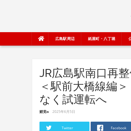
Skip
to
content
広島駅周辺
紙屋町・八丁堀
JR広島駅南口再整備 2
＜駅前大橋線編＞
なく試運転へ
鯉党α
2025年6月5日
Twitter
Facebook