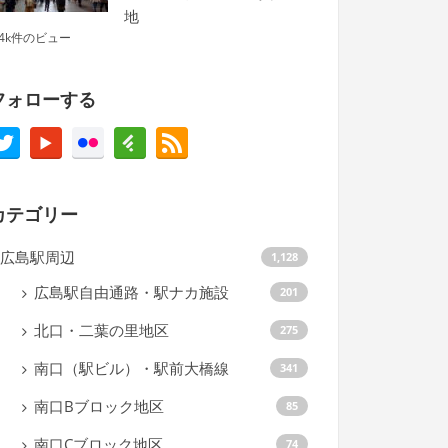
地
.4k件のビュー
フォローする
カテゴリー
広島駅周辺
1,128
広島駅自由通路・駅ナカ施設
201
北口・二葉の里地区
275
南口（駅ビル）・駅前大橋線
341
南口Bブロック地区
85
南口Cブロック地区
74