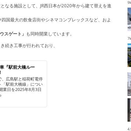
9
となる施設として、JR西日本が2020年から建て替えを進
中四国最大の飲食店街やシネマコンプレックスなど、およ
ウスゲート」
も同時開業しています。
7
引き続き工事が行われており、
電車『駅前大橋ルー
！
で、広島駅と稲荷町電停
ト「駅前大橋線」につい
業日を2025年8月3日
ら
4