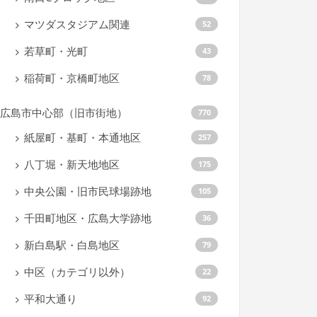
マツダスタジアム関連
52
若草町・光町
43
稲荷町・京橋町地区
78
広島市中心部（旧市街地）
770
紙屋町・基町・本通地区
257
八丁堀・新天地地区
175
中央公園・旧市民球場跡地
105
千田町地区・広島大学跡地
36
新白島駅・白島地区
79
中区（カテゴリ以外）
22
平和大通り
92