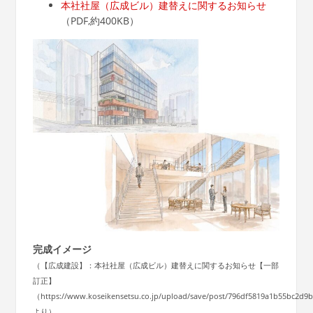
本社社屋（広成ビル）建替えに関するお知らせ
（PDF,約400KB）
完成イメージ
（【広成建設】：本社社屋（広成ビル）建替えに関するお知らせ【一部
訂正】
（https://www.koseikensetsu.co.jp/upload/save/post/796df5819a1b55bc2d
より）