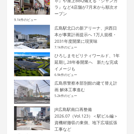
ゃ』や屋上BBQ備える『ジャンカ
ラ』など4店舗が7月末から順次オ
ープン
9.1k件のビュー
広島駅北口の新アリーナ、JR西日
本が事業計画提示へ 1万人規模・
2031年度開業に現実味
7.1k件のビュー
ひろしまモビリティワールド、1年
延期し28年春開業へ 新たな完成
イメージも
6.9k件のビュー
広島県警察本部別館の建て替え計
画 解体工事進む
5.2k件のビュー
JR広島駅南口再整備
2026.07（Vol.123）＜駅ビル編＞
資機材撤収の東側、地下広場拡張
工事など