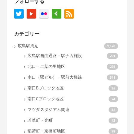
フォローする
カテゴリー
広島駅周辺
1,128
広島駅自由通路・駅ナカ施設
201
北口・二葉の里地区
275
南口（駅ビル）・駅前大橋線
341
南口Bブロック地区
85
南口Cブロック地区
74
マツダスタジアム関連
52
若草町・光町
43
稲荷町・京橋町地区
78