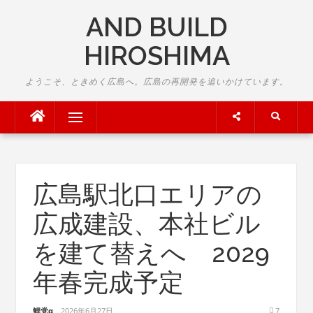
Skip
AND BUILD
to
content
HIROSHIMA
ようこそ、ときめく広島へ。広島の再開発を追いかけています。
Menu
広島駅北口エリアの
広成建設、本社ビル
を建て替えへ 2029
年春完成予定
鯉党α
2026年6月27日
7