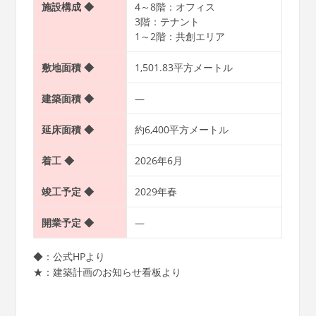
施設構成 ◆
4～8階：オフィス
3階：テナント
1～2階：共創エリア
敷地面積 ◆
1,501.83平方メートル
建築面積 ◆
―
延床面積 ◆
約6,400平方メートル
着工 ◆
2026年6月
竣工予定 ◆
2029年春
開業予定 ◆
―
◆：公式HPより
★：建築計画のお知らせ看板より