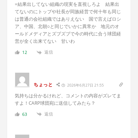
=結果出してない組織の現実を直視しろよ 結果出
てないのにトップや社長が同族経営で何十年も同じ
は普通の会社組織ではありえない 国で言えばロシ
ア、中国、北朝○と同じでいかに異常か 地元のオ
ールドメディアとズブズブで今の時代に合う球団経
営が全く出来てない 甘いわ
返信
12
ちょっと
2026年6月27日 21:55
気持ちは分かるけれど、コメントの内容がズレてま
すよ！CARP球団宛に送信してみたら？
返信
63