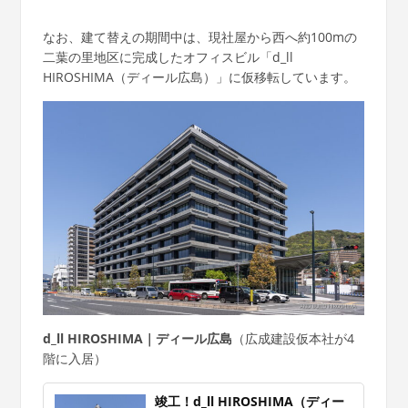
なお、建て替えの期間中は、現社屋から西へ約100mの
二葉の里地区に完成したオフィスビル「d_ll
HIROSHIMA（ディール広島）」に仮移転しています。
d_ll HIROSHIMA｜ディール広島
（広成建設仮本社が4
階に入居）
竣工！d_ll HIROSHIMA（ディー