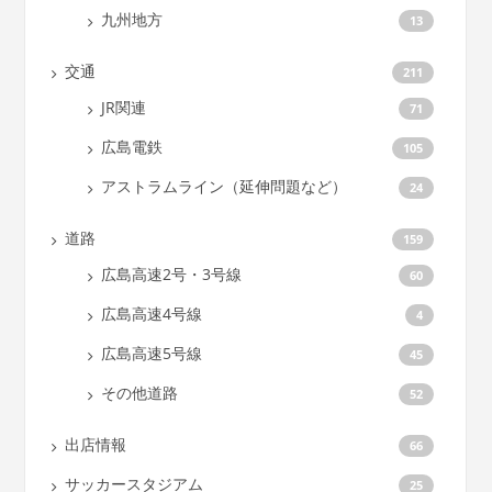
九州地方
13
交通
211
JR関連
71
広島電鉄
105
アストラムライン（延伸問題など）
24
道路
159
広島高速2号・3号線
60
広島高速4号線
4
広島高速5号線
45
その他道路
52
出店情報
66
サッカースタジアム
25