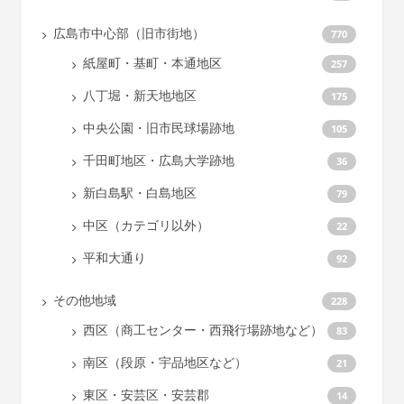
広島市中心部（旧市街地）
770
紙屋町・基町・本通地区
257
八丁堀・新天地地区
175
中央公園・旧市民球場跡地
105
千田町地区・広島大学跡地
36
新白島駅・白島地区
79
中区（カテゴリ以外）
22
平和大通り
92
その他地域
228
西区（商工センター・西飛行場跡地など）
83
南区（段原・宇品地区など）
21
東区・安芸区・安芸郡
14