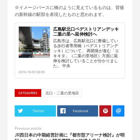
※イメージパースに橋のように見えているものは、背後
の新幹線の駅部を表現したものと思われます。
広島駅北口ペデストリアンデッキ
二葉の里へ延伸検討へ
広島市は、広島駅北口に整備してい
る歩行者専用橋（ペデストリアンデ
ッキ）について、 再開発が進む「エ
キキタ」（二葉の里地区）方面に延
伸を検討していることが分かりまし
た。 中央
2016-10-03 00:05
北口・二葉の里地区
CATEGORIES
Twitter
Facebook
Previous article
JR西日本の中期経営計画に『都市型アリーナ検討』が明