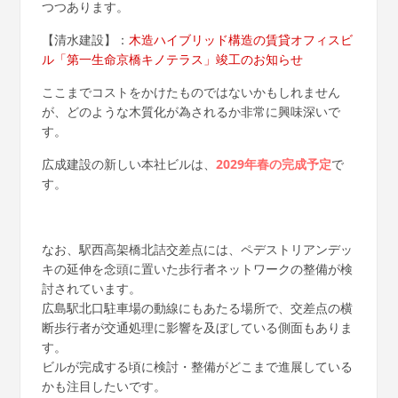
つつあります。
【清水建設】：
木造ハイブリッド構造の賃貸オフィスビ
ル「第一生命京橋キノテラス」竣工のお知らせ
ここまでコストをかけたものではないかもしれません
が、どのような木質化が為されるか非常に興味深いで
す。
広成建設の新しい本社ビルは、
2029年春の完成予定
で
す。
なお、駅西高架橋北詰交差点には、ペデストリアンデッ
キの延伸を念頭に置いた歩行者ネットワークの整備が検
討されています。
広島駅北口駐車場の動線にもあたる場所で、交差点の横
断歩行者が交通処理に影響を及ぼしている側面もありま
す。
ビルが完成する頃に検討・整備がどこまで進展している
かも注目したいです。