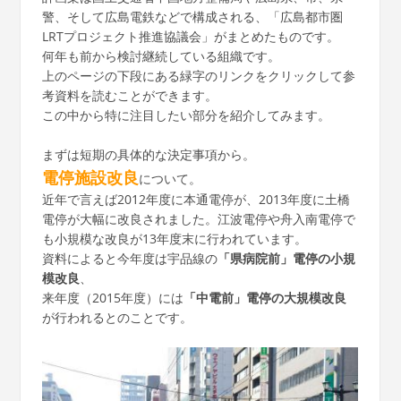
警、そして広島電鉄などで構成される、「広島都市圏
LRTプロジェクト推進協議会」がまとめたものです。
何年も前から検討継続している組織です。
上のページの下段にある緑字のリンクをクリックして参
考資料を読むことができます。
この中から特に注目したい部分を紹介してみます。
まずは短期の具体的な決定事項から。
電停施設改良
について。
近年で言えば2012年度に本通電停が、2013年度に土橋
電停が大幅に改良されました。江波電停や舟入南電停で
も小規模な改良が13年度末に行われています。
資料によると今年度は宇品線の
「県病院前」電停の小規
模改良
、
来年度（2015年度）には
「中電前」電停の大規模改良
が行われるとのことです。