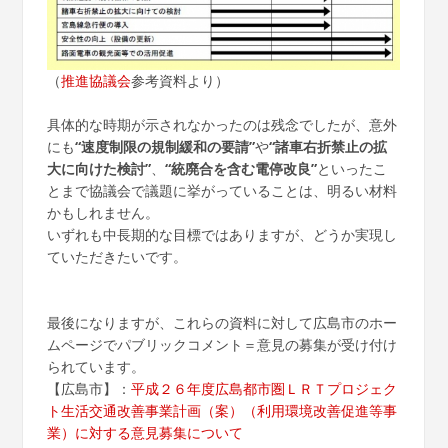
（
推進協議会
参考資料より）
具体的な時期が示されなかったのは残念でしたが、意外
にも
“速度制限の規制緩和の要請”
や
“諸車右折禁止の拡
大に向けた検討”
、
“統廃合を含む電停改良”
といったこ
とまで協議会で議題に挙がっていることは、明るい材料
かもしれません。
いずれも中長期的な目標ではありますが、どうか実現し
ていただきたいです。
最後になりますが、これらの資料に対して広島市のホー
ムページでパブリックコメント＝意見の募集が受け付け
られています。
【広島市】：
平成２６年度広島都市圏ＬＲＴプロジェク
ト生活交通改善事業計画（案）（利用環境改善促進等事
業）に対する意見募集について