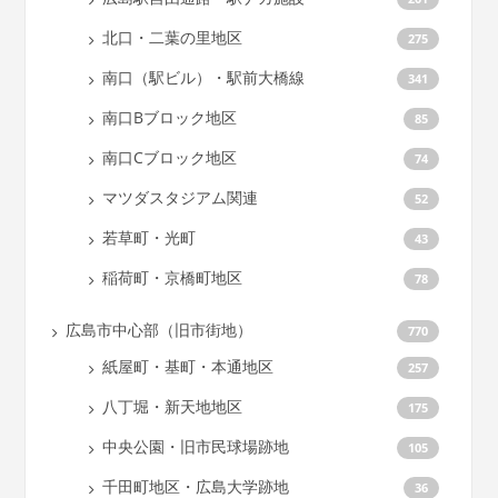
北口・二葉の里地区
275
南口（駅ビル）・駅前大橋線
341
南口Bブロック地区
85
南口Cブロック地区
74
マツダスタジアム関連
52
若草町・光町
43
稲荷町・京橋町地区
78
広島市中心部（旧市街地）
770
紙屋町・基町・本通地区
257
八丁堀・新天地地区
175
中央公園・旧市民球場跡地
105
千田町地区・広島大学跡地
36