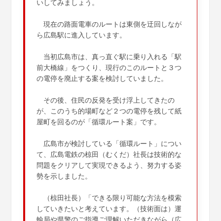
いしてみましょう。
現在の路面電車のルートは東側を迂回しなが
ら広島駅に進入しています。
当初広島市は、真っ直ぐ駅に乗り入れる「駅
前大橋線」をつくり、現行のこのルートと３つ
の電停を廃止する案を検討していました。
その後、住民の反発を受け浮上してきたの
が、このうち的場町など２つの電停を残して紙
屋町を回るのが「循環ルート案」です。
広島市が検討している「循環ルート」につい
て、広島電鉄の椋田（むくだ）社長は技術的な
問題をクリアして実現できるよう、努力する姿
勢を示しました。
（椋田社長）「できる限り可能な方法を模索
していきたいと考えています。（技術面は）運
輸局や県警のご指導ご理解いただきながら（広