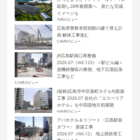
延期し28年春開業へ 新たな完成
イメージも
7k件のビュー
広島県警察本部別館の建て替え計
画 解体工事進む
5.4k件のビュー
JR広島駅南口再整備
2026.07（Vol.123）＜駅ビル編＞
資機材撤収の東側、地下広場拡張
工事など
5.1k件のビュー
(仮称)広島市中区基町ホテルPJ新築
工事 2026.07 自社の『エスペリア
ホテル』を中四国地方初展開
4.6k件のビュー
アパホテル＆リゾート〈広島駅前
タワー〉 新築工事
2026.07（Vol.12） 地上部鉄骨工