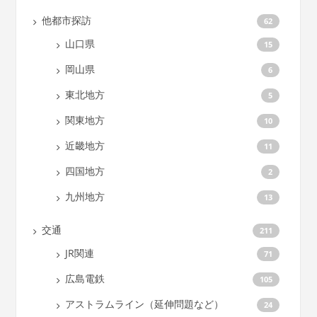
他都市探訪
62
山口県
15
岡山県
6
東北地方
5
関東地方
10
近畿地方
11
四国地方
2
九州地方
13
交通
211
JR関連
71
広島電鉄
105
アストラムライン（延伸問題など）
24