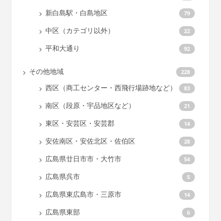
新白島駅・白島地区
79
中区（カテゴリ以外）
22
平和大通り
92
その他地域
228
西区（商工センター・西飛行場跡地など）
83
南区（段原・宇品地区など）
21
東区・安芸区・安芸郡
14
安佐南区・安佐北区・佐伯区
28
広島県廿日市市・大竹市
54
広島県呉市
5
広島県東広島市・三原市
14
広島県東部
6