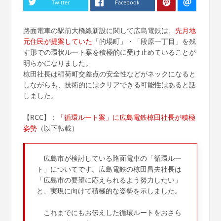
Twitter
Facebook
路面電車の駅前大橋線新設に関して広島電鉄は、
先月地
元住民が提案していた
「的場町」・「段原一丁目」を残
す形での環状ルート案を積極的に受け止めていることが
明らかになりました。
椋田社長は稲荷町交差点の安全性などがネックになると
しながらも、技術的にはクリアできる可能性はあると話
しました。
【RCC】：
「循環ルート案」に広島電鉄椋田社長が積極
姿勢
（以下転載）
広島市が検討している路面電車の「循環ルー
ト」についてです。広島電鉄の椋田昌夫社長は
「広島市の要望に応えられるよう努力したい」
と、実現に向けて積極的な姿勢を示しました。
これまでにもお伝えした循環ルートをおさら