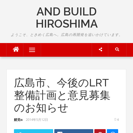
Skip
AND BUILD
to
content
HIROSHIMA
ようこそ、ときめく広島へ。広島の再開発を追いかけています。
Menu
広島市、今後のLRT
整備計画と意見募集
のお知らせ
鯉党α
2014年5月12日
4