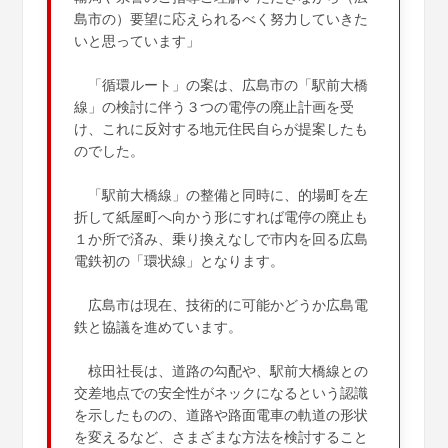
島市の）要望に応えられるべく努力していきた
いと思っています」
「循環ルート」の案は、広島市の「駅前大橋
線」の検討に伴う３つの電停の廃止計画を受
け、これに反対する地元住民自らが提案したも
のでした。
「駅前大橋線」の整備と同時に、的場町を左
折して紙屋町へ向かう形にすれば電停の廃止も
１か所で済み、乗り換えなしで市内を回る広島
電鉄初の「環状線」となります。
広島市は現在、技術的に可能かどうか広島電
鉄と協議を進めています。
椋田社長は、道路の勾配や、駅前大橋線との
交差地点での安全性がネックになるという認識
を示したものの、道路や路面電車の軌道の形状
を変えるなど、さまざまな方法を検討すること