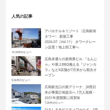
人気の記事
アパホテル＆リゾート〈広島駅前
タワー〉 新築工事
2026.07（Vol.11） タワークレー
ン設置！地上部工事へ
10.2k件のビュー
広島本通りの新商業ビル 『もんじ
ゃ』や屋上BBQ備える『ジャンカ
ラ』など4店舗が7月末から順次オ
ープン
9.3k件のビュー
広島駅北口の新アリーナ、JR西日
本が事業計画提示へ 1万人規模・
2031年度開業に現実味
7.2k件のビュー
ひろしまモビリティワールド、1年