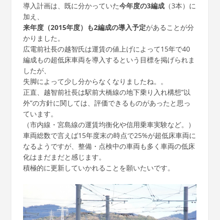
導入計画は、既に分かっていた
今年度の3編成
（3本）に
加え、
来年度（2015年度）も2編成の導入予定
があることが分
かりました。
広電前社長の越智氏は運賃の値上げによって15年で40
編成もの超低床車両を導入するという目標を掲げられま
したが、
失脚によって少し分からなくなりましたね。。
正直、越智前社長は駅前大橋線の地下乗り入れ構想”以
外”の方針に関しては、評価できるものがあったと思っ
ています。
（市内線・宮島線の運賃均衡化や信用乗車実験など。）
車両総数で言えば15年度末の時点で25%が超低床車両に
なるようですが、整備・点検中の車両も多く車両の低床
化はまだまだと感じます。
積極的に更新していかれることを願いたいです。