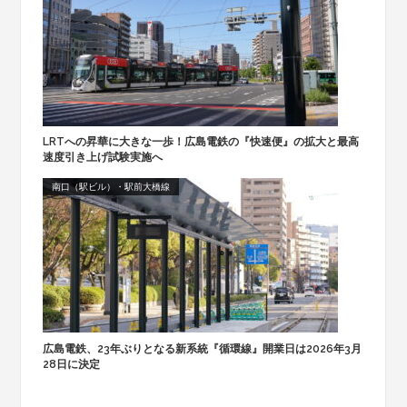
LRTへの昇華に大きな一歩！広島電鉄の『快速便』の拡大と最高
速度引き上げ試験実施へ
南口（駅ビル）・駅前大橋線
広島電鉄、23年ぶりとなる新系統『循環線』開業日は2026年3月
28日に決定