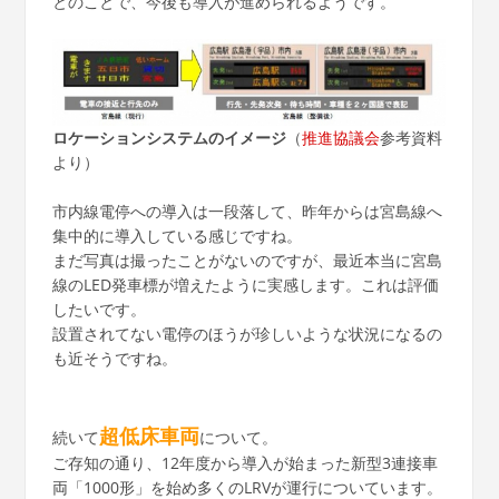
とのことで、今後も導入が進められるようです。
ロケーションシステムのイメージ
（
推進協議会
参考資料
より）
市内線電停への導入は一段落して、昨年からは宮島線へ
集中的に導入している感じですね。
まだ写真は撮ったことがないのですが、最近本当に宮島
線のLED発車標が増えたように実感します。これは評価
したいです。
設置されてない電停のほうが珍しいような状況になるの
も近そうですね。
超低床車両
続いて
について。
ご存知の通り、12年度から導入が始まった新型3連接車
両「1000形」を始め多くのLRVが運行についています。