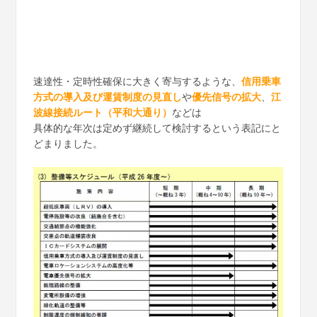
速達性・定時性確保に大きく寄与するような、
信用乗車
方式の導入及び運賃制度の見直し
や
優先信号の拡大
、
江
波線接続ルート（平和大通り）
などは
具体的な年次は定めず継続して検討するという表記にと
どまりました。