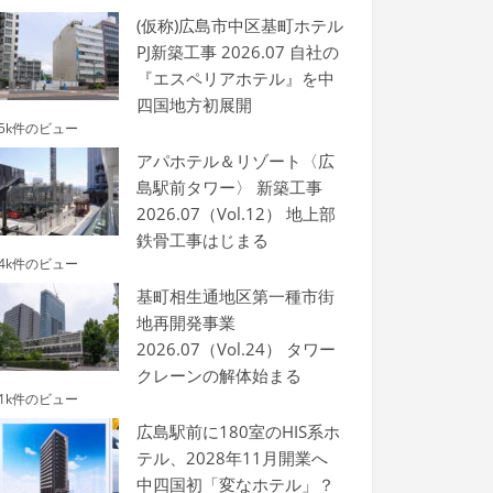
(仮称)広島市中区基町ホテル
PJ新築工事 2026.07 自社の
『エスペリアホテル』を中
四国地方初展開
.5k件のビュー
アパホテル＆リゾート〈広
島駅前タワー〉 新築工事
2026.07（Vol.12） 地上部
鉄骨工事はじまる
.4k件のビュー
基町相生通地区第一種市街
地再開発事業
2026.07（Vol.24） タワー
クレーンの解体始まる
.1k件のビュー
広島駅前に180室のHIS系ホ
テル、2028年11月開業へ
中四国初「変なホテル」？