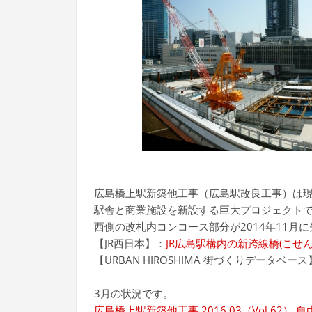
広島橋上駅新築他工事（広島駅改良工事）は現
駅舎と商業施設を新設する巨大プロジェクト
西側の改札内コンコース部分が2014年11月
【JR西日本】：
JR広島駅構内の新跨線橋(こせ
【URBAN HIROSHIMA 街づくりデータベー
3月の状況です。
広島橋上駅新築他工事 2016.03（Vol.62）