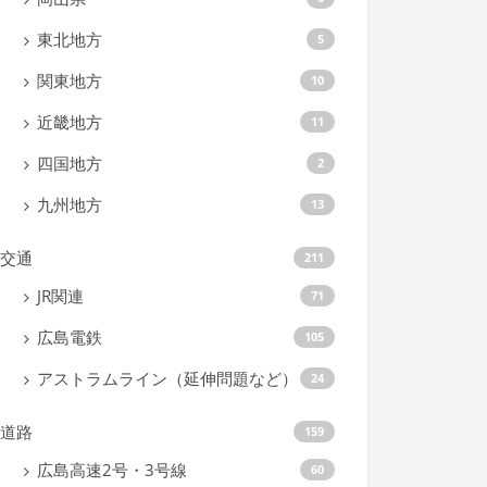
東北地方
5
関東地方
10
近畿地方
11
四国地方
2
九州地方
13
交通
211
JR関連
71
広島電鉄
105
アストラムライン（延伸問題など）
24
道路
159
広島高速2号・3号線
60