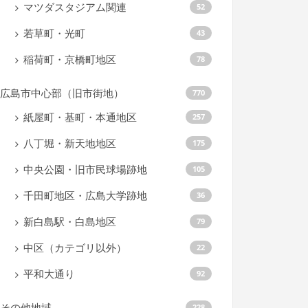
マツダスタジアム関連
52
若草町・光町
43
稲荷町・京橋町地区
78
広島市中心部（旧市街地）
770
紙屋町・基町・本通地区
257
八丁堀・新天地地区
175
中央公園・旧市民球場跡地
105
千田町地区・広島大学跡地
36
新白島駅・白島地区
79
中区（カテゴリ以外）
22
平和大通り
92
その他地域
228