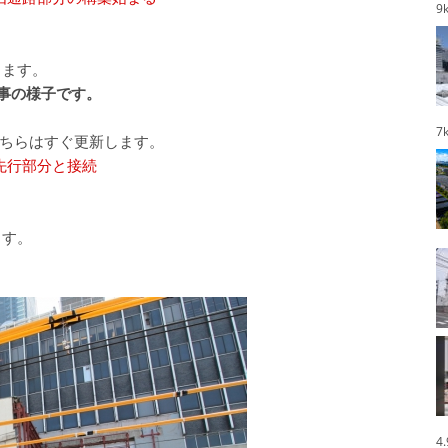
9
ります。
事の様子です。
7
こちらはすぐ更新します。
） 先行部分と接続
ます。
4