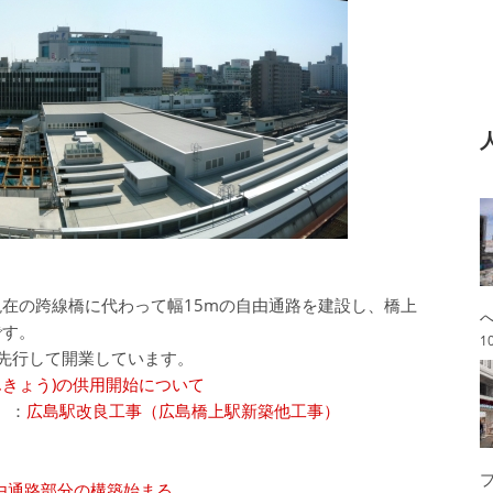
在の跨線橋に代わって幅15mの自由通路を建設し、橋上
です。
1
に先行して開業しています。
んきょう)の供用開始について
ス】：
広島駅改良工事（広島橋上駅新築他工事）
 自由通路部分の構築始まる