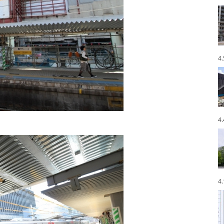
4
4
4