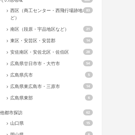
西区（商工センター・西飛行場跡地な
83
ど）
南区（段原・宇品地区など）
21
東区・安芸区・安芸郡
14
安佐南区・安佐北区・佐伯区
28
広島県廿日市市・大竹市
54
広島県呉市
5
広島県東広島市・三原市
14
広島県東部
6
他都市探訪
62
山口県
15
岡山県
6