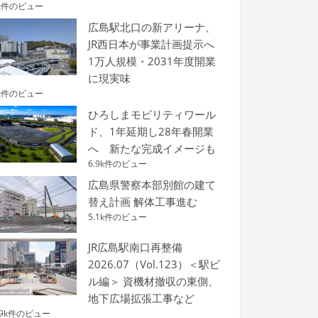
k件のビュー
広島駅北口の新アリーナ、
JR西日本が事業計画提示へ
1万人規模・2031年度開業
に現実味
k件のビュー
ひろしまモビリティワール
ド、1年延期し28年春開業
へ 新たな完成イメージも
6.9k件のビュー
広島県警察本部別館の建て
替え計画 解体工事進む
5.1k件のビュー
JR広島駅南口再整備
2026.07（Vol.123）＜駅ビ
ル編＞ 資機材撤収の東側、
地下広場拡張工事など
.9k件のビュー