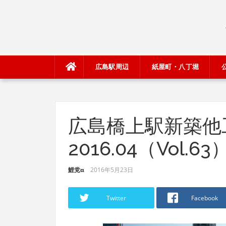
Skip
to
content
広島駅周辺
紙屋町・八丁堀
広島橋上駅新築他
2016.04（Vol.63
鯉党α
2016年5月23日
Twitter
Facebook