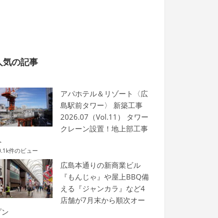
人気の記事
アパホテル＆リゾート〈広
島駅前タワー〉 新築工事
2026.07（Vol.11） タワー
クレーン設置！地上部工事
へ
0.1k件のビュー
広島本通りの新商業ビル
『もんじゃ』や屋上BBQ備
える『ジャンカラ』など4
店舗が7月末から順次オー
プン