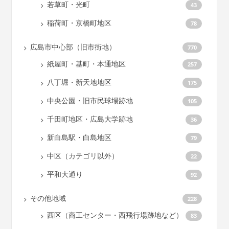
若草町・光町
43
稲荷町・京橋町地区
78
広島市中心部（旧市街地）
770
紙屋町・基町・本通地区
257
八丁堀・新天地地区
175
中央公園・旧市民球場跡地
105
千田町地区・広島大学跡地
36
新白島駅・白島地区
79
中区（カテゴリ以外）
22
平和大通り
92
その他地域
228
西区（商工センター・西飛行場跡地など）
83