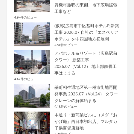
資機材撤収の東側、地下広場拡張
工事など
4.9k件のビュー
(仮称)広島市中区基町ホテルPJ新築
工事 2026.07 自社の『エスペリア
ホテル』を中四国地方初展開
4.5k件のビュー
アパホテル＆リゾート〈広島駅前
タワー〉 新築工事
2026.07（Vol.12） 地上部鉄骨工
事はじまる
4.4k件のビュー
基町相生通地区第一種市街地再開
発事業 2026.07（Vol.24） タワー
クレーンの解体始まる
4.1k件のビュー
本通り・新商業ビルにコメダ『お
かげ庵』西日本初出店、マルタカ
子供百貨店跡地
3.4k件のビュー