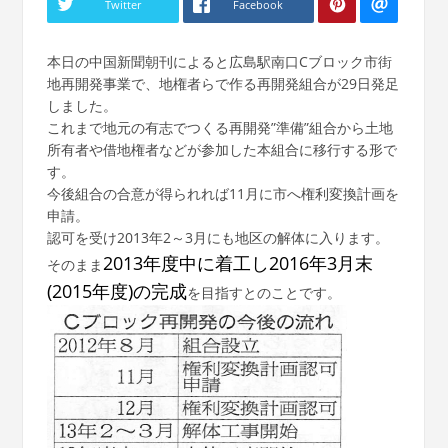
Twitter
Facebook
本日の中国新聞朝刊によると広島駅南口Cブロック市街
地再開発事業で、地権者らで作る再開発組合が29日発足
しました。
これまで地元の有志でつくる再開発”準備”組合から土地
所有者や借地権者などが参加した本組合に移行する形で
す。
今後組合の合意が得られれば11月に市へ権利変換計画を
申請。
認可を受け2013年2～3月にも地区の解体に入ります。
2013年度中に着工し2016年3月末
そのまま
(2015年度)の完成
を目指すとのことです。