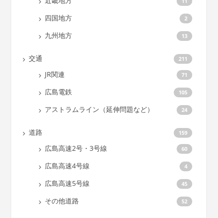
近畿地方
11
四国地方
2
九州地方
13
交通
211
JR関連
71
広島電鉄
105
アストラムライン（延伸問題など）
24
道路
159
広島高速2号・3号線
60
広島高速4号線
4
広島高速5号線
45
その他道路
52