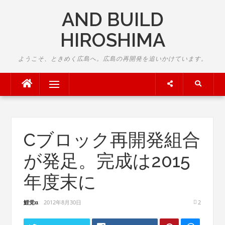
Skip
AND BUILD
to
content
HIROSHIMA
ようこそ、ときめく広島へ。広島の再開発を追いかけています。
Menu
Cブロック再開発組合
が発足。完成は2015
年度末に
鯉党α
2012年8月30日
2