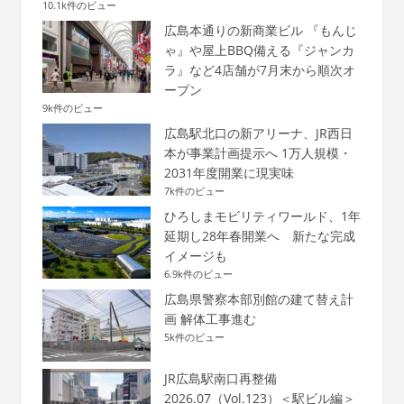
10.1k件のビュー
広島本通りの新商業ビル 『もんじ
ゃ』や屋上BBQ備える『ジャンカ
ラ』など4店舗が7月末から順次オ
ープン
9k件のビュー
広島駅北口の新アリーナ、JR西日
本が事業計画提示へ 1万人規模・
2031年度開業に現実味
7k件のビュー
ひろしまモビリティワールド、1年
延期し28年春開業へ 新たな完成
イメージも
6.9k件のビュー
広島県警察本部別館の建て替え計
画 解体工事進む
5k件のビュー
JR広島駅南口再整備
2026.07（Vol.123）＜駅ビル編＞