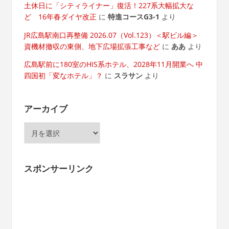
土休日に「シティライナー」復活！227系大幅拡大な
ど 16年春ダイヤ改正
に
特進コースG3-1
より
JR広島駅南口再整備 2026.07（Vol.123）＜駅ビル編＞
資機材撤収の東側、地下広場拡張工事など
に
ああ
より
広島駅前に180室のHIS系ホテル、2028年11月開業へ 中
四国初「変なホテル」？
に
スラサン
より
アーカイブ
ア
ー
カ
イ
スポンサーリンク
ブ