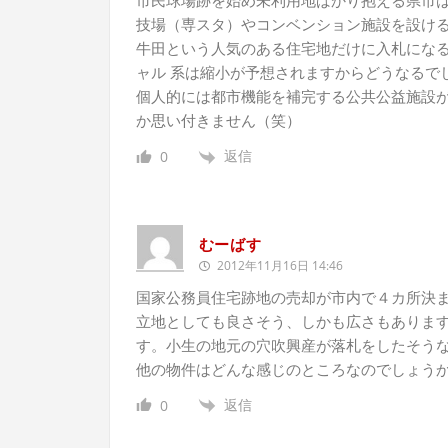
市民球場跡を始め未利用地ばかり抱える県市
技場（専スタ）やコンベンション施設を設けるの
牛田という人気のある住宅地だけに入札にな
ャル 系は縮小が予想されますからどうなるで
個人的には都市機能を補完する公共公益施設
か思い付きません（笑）
返信
0
むーばす
2012年11月16日 14:46
国家公務員住宅跡地の売却が市内で４カ所決
立地としても良さそう、しかも広さもありま
す。小生の地元の穴吹興産が落札をしたそう
他の物件はどんな感じのところなのでしょう
返信
0