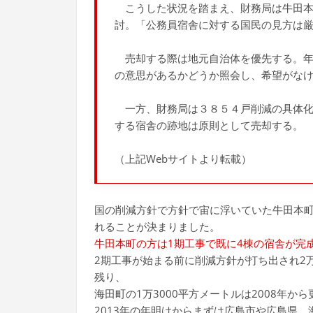
こうした状況を踏まえ、財務局は牛田本
討。「公務員宿舎に対する国民の見方は
売却する際は地元自治体を優先する。年
の意思があるかどうか照会し、希望がな
一方、財務局は３８５４戸削減の具体化
する宿舎の跡地は原則として売却する。
（上記Webサイトより転載）
国の削減方針で方針で宙に浮いていた牛田本
れることが決まりました。
牛田本町の方は1期工事で既に4棟の宿舎が完
2期工事が始まる前に削減方針が打ち出され2万
残り、
海田町の1万3000平方メートルは2008年か
2013年の年明けからまずは広島市や広島県