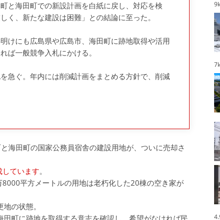
9
町と海田町での新設計画を白紙に戻し、対応を検
厳しく、新たな建設は困難」との結論に至った。
明けにも広島県や広島市、海田町に跡地取得や活用
ければ一般競争入札にかける。
7
を急ぐ。年内には削減計画をまとめる方針で、削減
町と海田町の国家公務員宿舎の建設用地が、ついに売却さ
成しています
。
8000平方メートルの用地は老朽化した20棟の空き家が
ら更地の状態。
4
、海田町に跡地を取得する意志を確認し、希望がなければ民