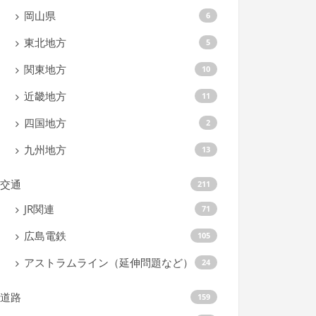
岡山県
6
東北地方
5
関東地方
10
近畿地方
11
四国地方
2
九州地方
13
交通
211
JR関連
71
広島電鉄
105
アストラムライン（延伸問題など）
24
道路
159