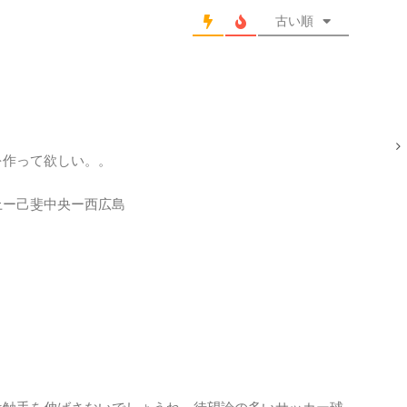
古い順
を作って欲しい。。
上ー己斐中央ー西広島