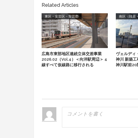
Related Articles
東区・安芸区・安芸郡
南区（段原
広島市東部地区連続立体交差事業
ヴェルディ
2026.02（Vol.4）＜向洋駅周辺＞ 4
神川 新築工事 
線すべて仮線路に移行される
神川駅前2