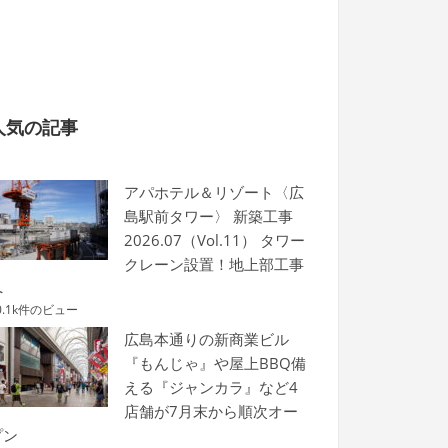
人気の記事
アパホテル＆リゾート〈広
島駅前タワー〉 新築工事
2026.07（Vol.11） タワー
クレーン設置！地上部工事
へ
0.1k件のビュー
広島本通りの新商業ビル
『もんじゃ』や屋上BBQ備
える『ジャンカラ』など4
店舗が7月末から順次オー
プン