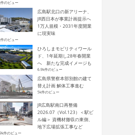
k件のビュー
広島駅北口の新アリーナ、
JR西日本が事業計画提示へ
1万人規模・2031年度開業
に現実味
k件のビュー
ひろしまモビリティワール
ド、1年延期し28年春開業
へ 新たな完成イメージも
6.9k件のビュー
広島県警察本部別館の建て
替え計画 解体工事進む
5k件のビュー
JR広島駅南口再整備
2026.07（Vol.123）＜駅ビ
ル編＞ 資機材撤収の東側、
地下広場拡張工事など
.9k件のビュー