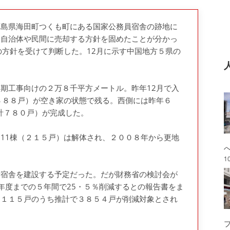
島県海田町つくも町にある国家公務員宿舎の跡地に
、自治体や民間に売却する方針を固めたことが分かっ
の方針を受けて判断した。12月に示す中国地方５県の
期工事向けの２万８千平方メートル。昨年12月で入
３８８戸）が空き家の状態で残る。西側には昨年６
（計７８０戸）が完成した。
11棟（２１５戸）は解体され、２００８年から更地
1
宿舎を建設する予定だった。だが財務省の検討会が
6年度までの５年間で25・５％削減するとの報告書をま
５１１５戸のうち推計で３８５４戸が削減対象とされ