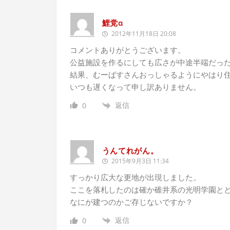
鯉党α
2012年11月18日 20:08
コメントありがとうございます。
公益施設を作るにしても広さが中途半端だっ
結果、むーばすさんおっしゃるようにやはり
いつも遅くなって申し訳ありません。
返信
0
うんてれがん。
2015年9月3日 11:34
すっかり広大な更地が出現しました。
ここを落札したのは確か碓井系の光明学園と
なにが建つのかご存じないですか？
返信
0