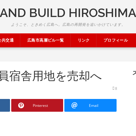
AND BUILD HIROSHIM
ようこそ、ときめく広島へ。広島の再開発を追いかけています。
公共交通
広島市高層ビル一覧
リンク
プロフィール
員宿舎用地を売却へ
8
Pinterest
Email