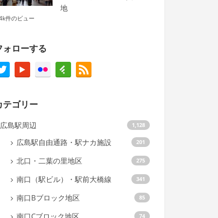
地
.4k件のビュー
フォローする
カテゴリー
広島駅周辺
1,128
広島駅自由通路・駅ナカ施設
201
北口・二葉の里地区
275
南口（駅ビル）・駅前大橋線
341
南口Bブロック地区
85
南口Cブロック地区
74