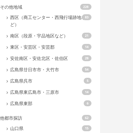
その他地域
228
西区（商工センター・西飛行場跡地な
83
ど）
南区（段原・宇品地区など）
21
東区・安芸区・安芸郡
14
安佐南区・安佐北区・佐伯区
28
広島県廿日市市・大竹市
54
広島県呉市
5
広島県東広島市・三原市
14
広島県東部
6
他都市探訪
62
山口県
15