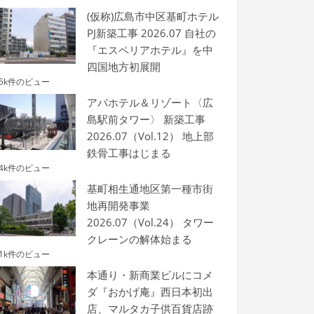
(仮称)広島市中区基町ホテル
PJ新築工事 2026.07 自社の
『エスペリアホテル』を中
四国地方初展開
.5k件のビュー
アパホテル＆リゾート〈広
島駅前タワー〉 新築工事
2026.07（Vol.12） 地上部
鉄骨工事はじまる
.4k件のビュー
基町相生通地区第一種市街
地再開発事業
2026.07（Vol.24） タワー
クレーンの解体始まる
.1k件のビュー
本通り・新商業ビルにコメ
ダ『おかげ庵』西日本初出
店、マルタカ子供百貨店跡