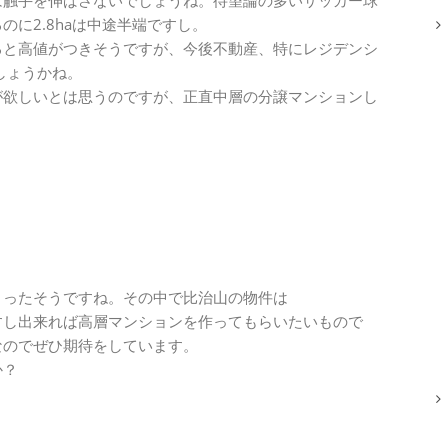
は触手を伸ばさないでしょうね。待望論の多いサッカー球
に2.8haは中途半端ですし。
ると高値がつきそうですが、今後不動産、特にレジデンシ
しょうかね。
が欲しいとは思うのですが、正直中層の分譲マンションし
まったそうですね。その中で比治山の物件は
すし出来れば高層マンションを作ってもらいたいもので
なのでぜひ期待をしています。
か？