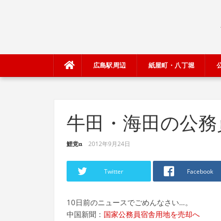
Skip
to
content
広島駅周辺
紙屋町・八丁堀
牛田・海田の公務
鯉党α
2012年9月24日
Twitter
Facebook
10日前のニュースでごめんなさい…。
中国新聞：
国家公務員宿舎用地を売却へ