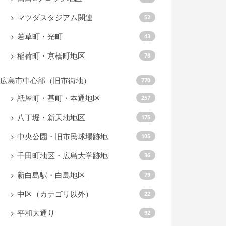
マツダスタジアム関連
52
若草町・光町
43
稲荷町・京橋町地区
78
広島市中心部（旧市街地）
770
紙屋町・基町・本通地区
257
八丁堀・新天地地区
175
中央公園・旧市民球場跡地
105
千田町地区・広島大学跡地
36
新白島駅・白島地区
79
中区（カテゴリ以外）
22
平和大通り
92