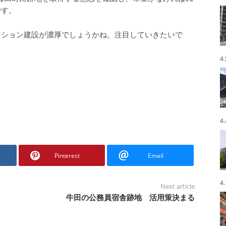
です。
ンション建設が濃厚でしょうかね。注目していきたいで
4
4
Pinterest
Email
4
Next article
牛田の公務員宿舎跡地 活用策決まる