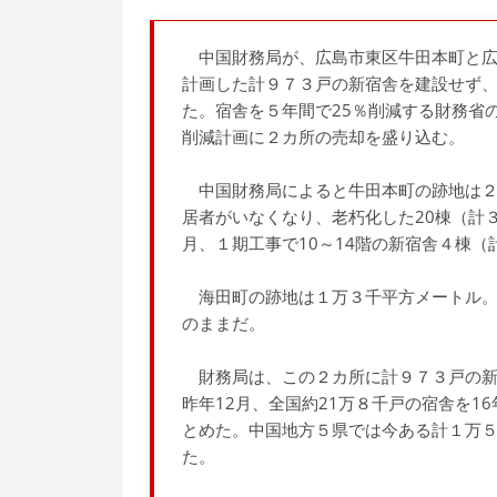
中国財務局が、広島市東区牛田本町と広
計画した計９７３戸の新宿舎を建設せず
た。宿舎を５年間で25％削減する財務省
削減計画に２カ所の売却を盛り込む。
中国財務局によると牛田本町の跡地は２
居者がいなくなり、老朽化した20棟（計
月、１期工事で10～14階の新宿舎４棟
海田町の跡地は１万３千平方メートル。
のままだ。
財務局は、この２カ所に計９７３戸の新
昨年12月、全国約21万８千戸の宿舎を1
とめた。中国地方５県では今ある計１万
た。