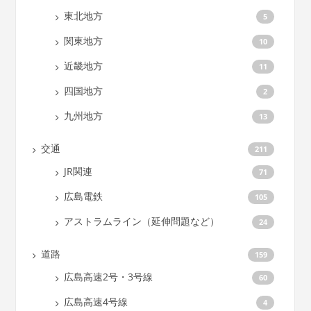
東北地方
5
関東地方
10
近畿地方
11
四国地方
2
九州地方
13
交通
211
JR関連
71
広島電鉄
105
アストラムライン（延伸問題など）
24
道路
159
広島高速2号・3号線
60
広島高速4号線
4