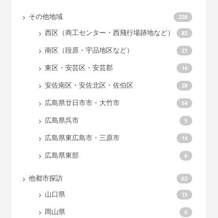
その他地域
228
西区（商工センター・西飛行場跡地など）
83
南区（段原・宇品地区など）
21
東区・安芸区・安芸郡
14
安佐南区・安佐北区・佐伯区
28
広島県廿日市市・大竹市
54
広島県呉市
5
広島県東広島市・三原市
14
広島県東部
6
他都市探訪
62
山口県
15
岡山県
6