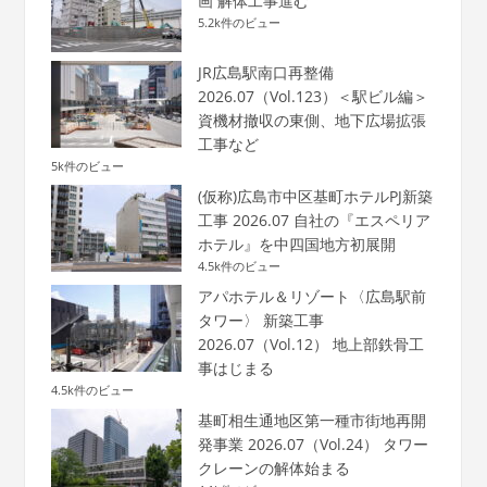
画 解体工事進む
5.2k件のビュー
JR広島駅南口再整備
2026.07（Vol.123）＜駅ビル編＞
資機材撤収の東側、地下広場拡張
工事など
5k件のビュー
(仮称)広島市中区基町ホテルPJ新築
工事 2026.07 自社の『エスペリア
ホテル』を中四国地方初展開
4.5k件のビュー
アパホテル＆リゾート〈広島駅前
タワー〉 新築工事
2026.07（Vol.12） 地上部鉄骨工
事はじまる
4.5k件のビュー
基町相生通地区第一種市街地再開
発事業 2026.07（Vol.24） タワー
クレーンの解体始まる