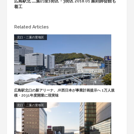
広島駅北 二葉の里1街区・3街区 2018.01 薬剤師会館も
着工
Related Articles
北口・二葉の里地区
広島駅北口の新アリーナ、JR西日本が事業計画提示へ 1万人規
模・2031年度開業に現実味
北口・二葉の里地区