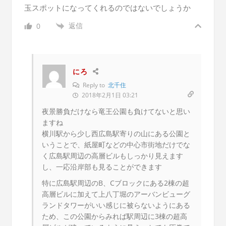
玉スポットになってくれるのではないでしょうか
返信
0
にろ
Reply to
北千住
2018年2月1日 03:21
夜景勝負だけなら竜王公園も負けてないと思い
ますね
横川駅から少し西広島駅寄りの山にある公園と
いうことで、紙屋町などの中心市街地だけでな
く広島駅周辺の高層ビルもしっかり見えます
し、一応沿岸部も見ることができます
特に広島駅周辺のB、Cブロックにある2棟の超
高層ビルに加えて上八丁堀のアーバンビューグ
ランドタワーがいい感じに被らないようにある
ため、この公園からみれば駅周辺に3棟の超高