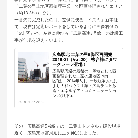
「二葉の里土地区画整理事業」で区画整理されたエリア
（約13.8ha）です。
一番先に完成したのは、左側に映る「イズミ」新本社
で、現在は定期レポートをしているように画像右側の
「5街区」や、左奥に伸びる「広島高速5号線」の建設工
事が佳境を迎えています。
広島駅北 二葉の里5街区再開発
2018.01（Vol.20） 複合棟にタワ
ークレーン登場！
広島駅周辺の最後の一等地として区
画整理された二葉の里地区”5街
区”は、 2014年5月、一般競争入札に
より大和ハウス工業・広島テレビ放
送・エネルギア・コミュニケーショ
ンズ(以下エ
2018-01-22 20:35
その「広島高速5号線」の「二葉山トンネル」建設現場
近く、広島東照宮周辺に足を伸ばしました。