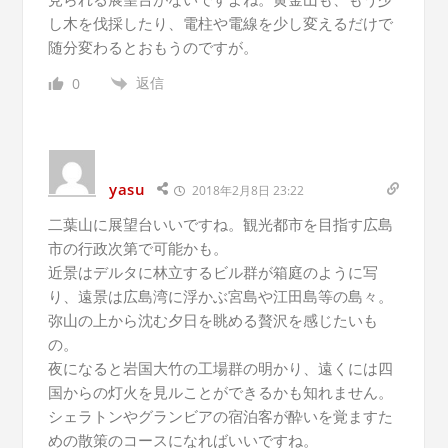
し木を伐採したり、電柱や電線を少し変えるだけで
随分変わるとおもうのですが。
返信
0
yasu
2018年2月8日 23:22
二葉山に展望台いいですね。観光都市を目指す広島
市の行政次第で可能かも。
近景はデルタに林立するビル群が箱庭のように写
り、遠景は広島湾に浮かぶ宮島や江田島等の島々。
弥山の上から沈む夕日を眺める贅沢を感じたいも
の。
夜になると岩国大竹の工場群の明かり、遠くには四
国からの灯火を見ルことができるかも知れません。
シェラトンやグランビアの宿泊客が酔いを覚ますた
めの散策のコースになればいいですね。