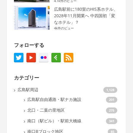
4.1k件のビュー
広島駅前に180室のHIS系ホテル、
2028年11月開業へ 中四国初「変
なホテル」？
4k件のビュー
フォローする
カテゴリー
広島駅周辺
1,128
広島駅自由通路・駅ナカ施設
201
北口・二葉の里地区
275
南口（駅ビル）・駅前大橋線
341
南口Bブロック地区
85