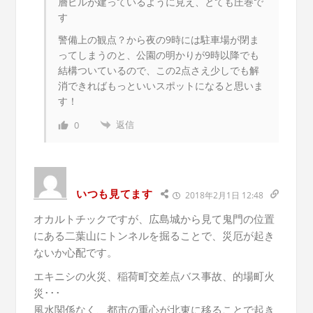
層ビルが建っているように見え、とても圧巻で
す
警備上の観点？から夜の9時には駐車場が閉ま
ってしまうのと、公園の明かりが9時以降でも
結構ついているので、この2点さえ少しでも解
消できればもっといいスポットになると思いま
す！
返信
0
いつも見てます
2018年2月1日 12:48
オカルトチックですが、広島城から見て鬼門の位置
にある二葉山にトンネルを掘ることで、災厄が起き
ないか心配です。
エキニシの火災、稲荷町交差点バス事故、的場町火
災･･･
風水関係なく、都市の重心が北東に移ることで起き