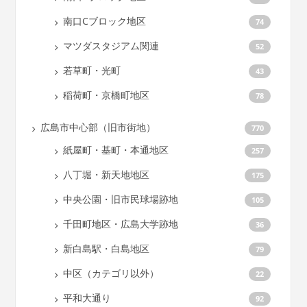
南口Cブロック地区
74
マツダスタジアム関連
52
若草町・光町
43
稲荷町・京橋町地区
78
広島市中心部（旧市街地）
770
紙屋町・基町・本通地区
257
八丁堀・新天地地区
175
中央公園・旧市民球場跡地
105
千田町地区・広島大学跡地
36
新白島駅・白島地区
79
中区（カテゴリ以外）
22
平和大通り
92