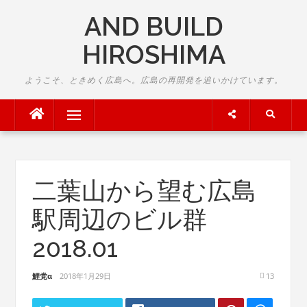
Skip
AND BUILD
to
content
HIROSHIMA
ようこそ、ときめく広島へ。広島の再開発を追いかけています。
Menu
二葉山から望む広島
駅周辺のビル群
2018.01
鯉党α
2018年1月29日
13