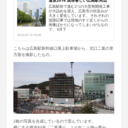
遠景2016 成長著しい広島駅周辺
広島駅前で進む2つの大型再開発工事
が大詰めを迎え、広島市の街並みが
大きく変化しています。 それぞれの
追跡記事では現地のすぐ近くからの
画像ばかりになってしまいがちなの
で、 6月下
2016-07-13 19:30
こちらは広島駅新幹線口屋上駐車場から、北口二葉の里
方面を撮影したもの。
2枚の写真を合成しているので歪んでいます。
横に走る県道84号「二葉通り」より向こう側一帯が、