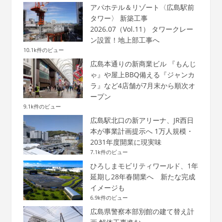
アパホテル＆リゾート〈広島駅前
タワー〉 新築工事
2026.07（Vol.11） タワークレー
ン設置！地上部工事へ
10.1k件のビュー
広島本通りの新商業ビル 『もんじ
ゃ』や屋上BBQ備える『ジャンカ
ラ』など4店舗が7月末から順次オ
ープン
9.1k件のビュー
広島駅北口の新アリーナ、JR西日
本が事業計画提示へ 1万人規模・
2031年度開業に現実味
7.1k件のビュー
ひろしまモビリティワールド、1年
延期し28年春開業へ 新たな完成
イメージも
6.9k件のビュー
広島県警察本部別館の建て替え計