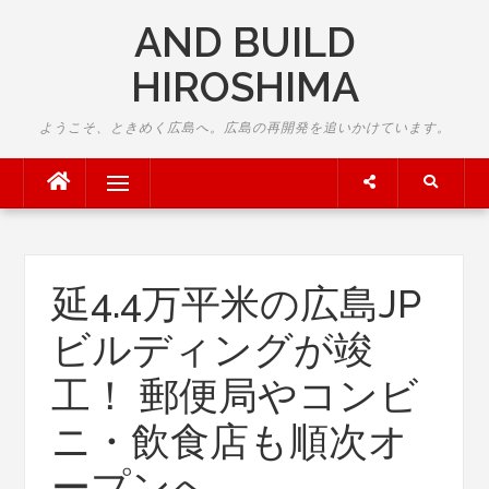
Skip
AND BUILD
to
content
HIROSHIMA
ようこそ、ときめく広島へ。広島の再開発を追いかけています。
Menu
延4.4万平米の広島JP
ビルディングが竣
工！ 郵便局やコンビ
ニ・飲食店も順次オ
ープンへ