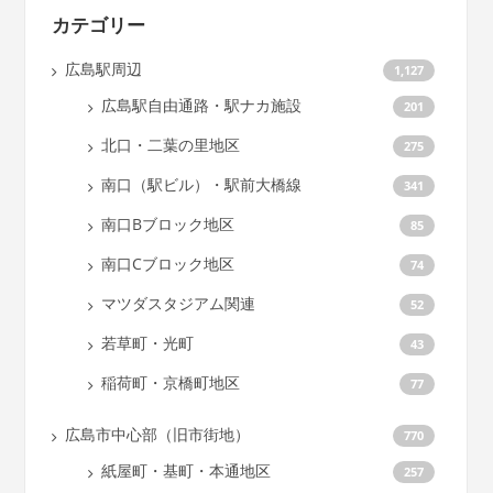
カテゴリー
広島駅周辺
1,127
広島駅自由通路・駅ナカ施設
201
北口・二葉の里地区
275
南口（駅ビル）・駅前大橋線
341
南口Bブロック地区
85
南口Cブロック地区
74
マツダスタジアム関連
52
若草町・光町
43
稲荷町・京橋町地区
77
広島市中心部（旧市街地）
770
紙屋町・基町・本通地区
257