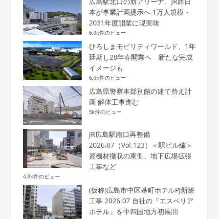
広島駅北口の新アリーナ、JR西日
本が事業計画提示へ 1万人規模・
2031年度開業に現実味
6.9k件のビュー
ひろしまモビリティワールド、1年
延期し28年春開業へ 新たな完成
イメージも
6.9k件のビュー
広島県警察本部別館の建て替え計
画 解体工事進む
5k件のビュー
JR広島駅南口再整備
2026.07（Vol.123）＜駅ビル編＞
資機材撤収の東側、地下広場拡張
工事など
4.8k件のビュー
(仮称)広島市中区基町ホテルPJ新築
工事 2026.07 自社の『エスペリア
ホテル』を中四国地方初展開