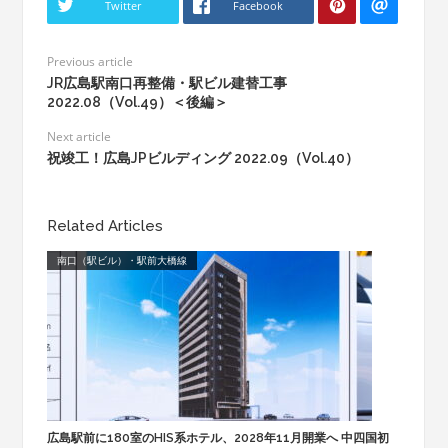
Twitter
Facebook
Previous article
JR広島駅南口再整備・駅ビル建替工事
2022.08（Vol.49）＜後編＞
Next article
祝竣工！広島JPビルディング 2022.09（Vol.40）
Related Articles
南口（駅ビル）・駅前大橋線
広島駅前に180室のHIS系ホテル、2028年11月開業へ 中四国初