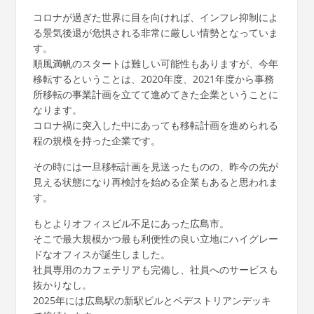
コロナが過ぎた世界に目を向ければ、インフレ抑制によ
る景気後退が危惧される非常に厳しい情勢となっていま
す。
順風満帆のスタートは難しい可能性もありますが、今年
移転するということは、2020年度、2021年度から事務
所移転の事業計画を立てて進めてきた企業ということに
なります。
コロナ禍に突入した中にあっても移転計画を進められる
程の規模を持った企業です。
その時には一旦移転計画を見送ったものの、昨今の先が
見える状態になり再検討を始める企業もあると思われま
す。
もとよりオフィスビル不足にあった広島市。
そこで最大規模かつ最も利便性の良い立地にハイグレー
ドなオフィスが誕生しました。
社員専用のカフェテリアも完備し、社員へのサービスも
抜かりなし。
2025年には広島駅の新駅ビルとペデストリアンデッキ