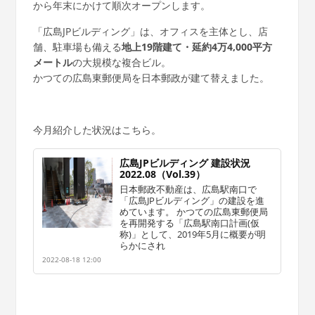
から年末にかけて順次オープンします。
「広島JPビルディング」は、オフィスを主体とし、店
舗、駐車場も備える
地上19階建て・延約4万4,000平方
メートル
の大規模な複合ビル。
かつての広島東郵便局を日本郵政が建て替えました。
今月紹介した状況はこちら。
広島JPビルディング 建設状況
2022.08（Vol.39）
日本郵政不動産は、広島駅南口で
「広島JPビルディング」の建設を進
めています。 かつての広島東郵便局
を再開発する「広島駅南口計画(仮
称)」として、2019年5月に概要が明
らかにされ
2022-08-18 12:00