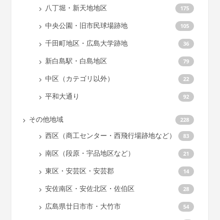
八丁堀・新天地地区
175
中央公園・旧市民球場跡地
105
千田町地区・広島大学跡地
36
新白島駅・白島地区
79
中区（カテゴリ以外）
22
平和大通り
92
その他地域
228
西区（商工センター・西飛行場跡地など）
83
南区（段原・宇品地区など）
21
東区・安芸区・安芸郡
14
安佐南区・安佐北区・佐伯区
28
広島県廿日市市・大竹市
54