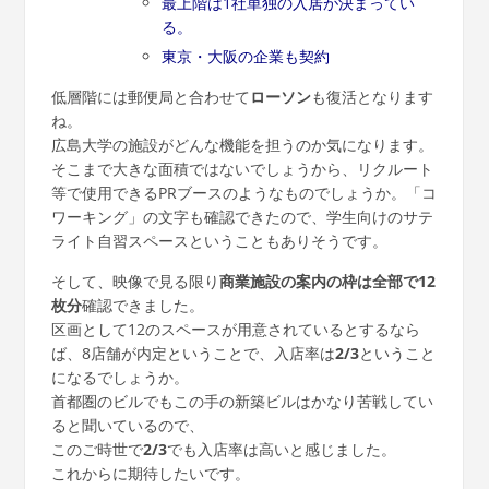
最上階は1社単独の入居が決まってい
る。
東京・大阪の企業も契約
低層階には郵便局と合わせて
ローソン
も復活となります
ね。
広島大学の施設がどんな機能を担うのか気になります。
そこまで大きな面積ではないでしょうから、リクルート
等で使用できるPRブースのようなものでしょうか。「コ
ワーキング」の文字も確認できたので、学生向けのサテ
ライト自習スペースということもありそうです。
そして、映像で見る限り
商業施設の案内の枠は全部で12
枚分
確認できました。
区画として12のスペースが用意されているとするなら
ば、8店舗が内定ということで、入店率は
2/3
ということ
になるでしょうか。
首都圏のビルでもこの手の新築ビルはかなり苦戦してい
ると聞いているので、
このご時世で
2/3
でも入店率は高いと感じました。
これからに期待したいです。