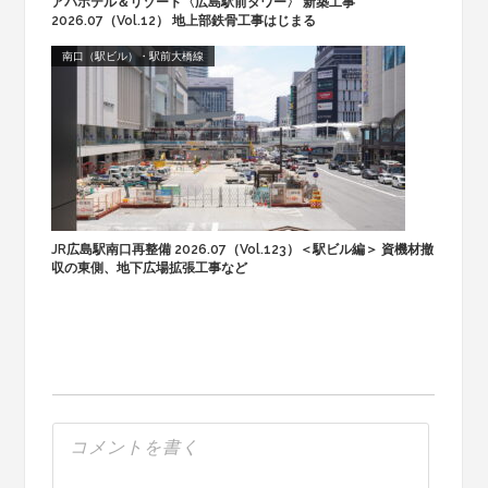
アパホテル＆リゾート〈広島駅前タワー〉 新築工事
2026.07（Vol.12） 地上部鉄骨工事はじまる
南口（駅ビル）・駅前大橋線
JR広島駅南口再整備 2026.07（Vol.123）＜駅ビル編＞ 資機材撤
収の東側、地下広場拡張工事など