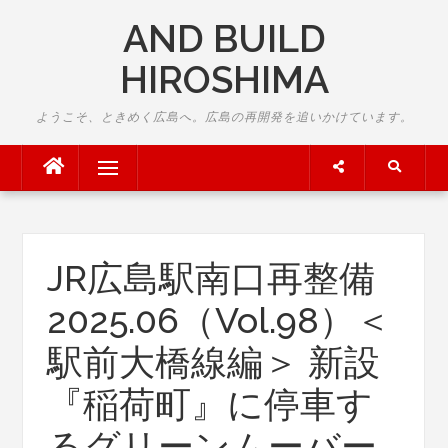
Skip
AND BUILD
to
content
HIROSHIMA
ようこそ、ときめく広島へ。広島の再開発を追いかけています。
Menu
JR広島駅南口再整備
2025.06（Vol.98）＜
駅前大橋線編＞ 新設
『稲荷町』に停車す
るグリーンムーバー