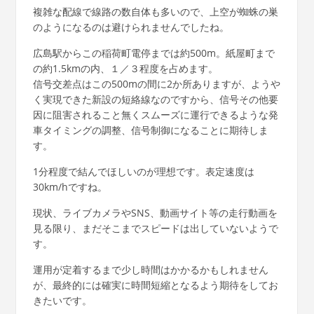
複雑な配線で線路の数自体も多いので、上空が蜘蛛の巣
のようになるのは避けられませんでしたね。
広島駅からこの稲荷町電停までは約500m。紙屋町まで
の約1.5kmの内、１／３程度を占めます。
信号交差点はこの500mの間に2か所ありますが、ようや
く実現できた新設の短絡線なのですから、信号その他要
因に阻害されること無くスムーズに運行できるような発
車タイミングの調整、信号制御になることに期待しま
す。
1分程度で結んでほしいのが理想です。表定速度は
30km/hですね。
現状、ライブカメラやSNS、動画サイト等の走行動画を
見る限り、まだそこまでスピードは出していないようで
す。
運用が定着するまで少し時間はかかるかもしれません
が、最終的には確実に時間短縮となるよう期待をしてお
きたいです。