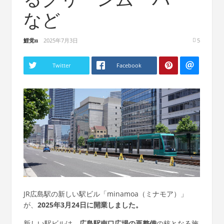
など
鯉党α
2025年7月3日
5
Twitter
Facebook
JR広島駅の新しい駅ビル「minamoa（ミナモア）」
が、
2025年3月24日に開業しました。
新しい駅ビルは、
広島駅南口広場の再整備
の核となる施