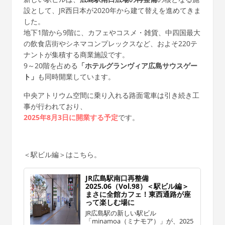
設として、JR西日本が2020年から建て替えを進めてきま
した。
地下1階から9階に、カフェやコスメ・雑貨、中四国最大
の飲食店街やシネマコンプレックスなど、およそ220テ
ナントが集積する商業施設です。
9～20階を占める
「ホテルグランヴィア広島サウスゲー
ト」
も同時開業しています。
中央アトリウム空間に乗り入れる路面電車は引き続き工
事が行われており、
2025年8月3日に開業する予定
です。
＜駅ビル編＞はこちら。
JR広島駅南口再整備
2025.06（Vol.98）＜駅ビル編＞
まさに全館カフェ！東西通路が座
って楽しむ場に
JR広島駅の新しい駅ビル
「minamoa（ミナモア）」が、2025