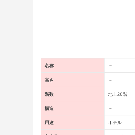
名称
－
高さ
－
階数
地上20階
構造
－
用途
ホテル