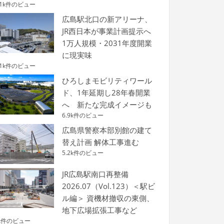
.1k件のビュー
広島駅北口の新アリーナ、
JR西日本が事業計画提示へ
1万人規模・2031年度開業
に現実味
.1k件のビュー
ひろしまモビリティワール
ド、1年延期し28年春開業
へ 新たな完成イメージも
6.9k件のビュー
広島県警察本部別館の建て
替え計画 解体工事進む
5.2k件のビュー
JR広島駅南口再整備
2026.07（Vol.123）＜駅ビ
ル編＞ 資機材撤収の東側、
地下広場拡張工事など
k件のビュー