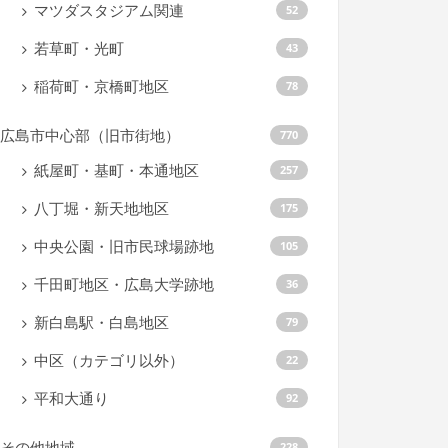
マツダスタジアム関連
52
若草町・光町
43
稲荷町・京橋町地区
78
広島市中心部（旧市街地）
770
紙屋町・基町・本通地区
257
八丁堀・新天地地区
175
中央公園・旧市民球場跡地
105
千田町地区・広島大学跡地
36
新白島駅・白島地区
79
中区（カテゴリ以外）
22
平和大通り
92
その他地域
228