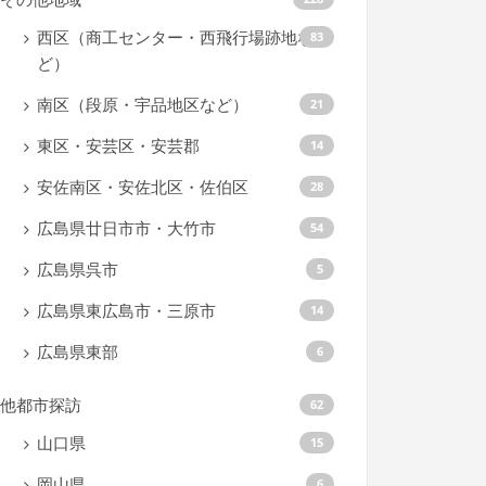
西区（商工センター・西飛行場跡地な
83
ど）
南区（段原・宇品地区など）
21
東区・安芸区・安芸郡
14
安佐南区・安佐北区・佐伯区
28
広島県廿日市市・大竹市
54
広島県呉市
5
広島県東広島市・三原市
14
広島県東部
6
他都市探訪
62
山口県
15
岡山県
6