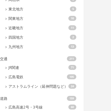
東北地方
5
関東地方
10
近畿地方
11
四国地方
2
九州地方
13
交通
211
JR関連
71
広島電鉄
105
アストラムライン（延伸問題など）
24
道路
159
広島高速2号・3号線
60