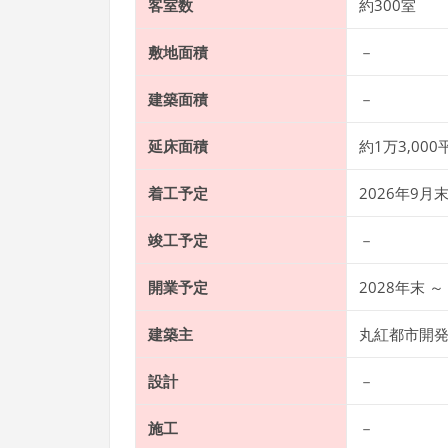
客室数
約300室
敷地面積
－
建築面積
－
延床面積
約1万3,00
着工予定
2026年9月
竣工予定
－
開業予定
2028年末 ～
建築主
丸紅都市開
設計
－
施工
－