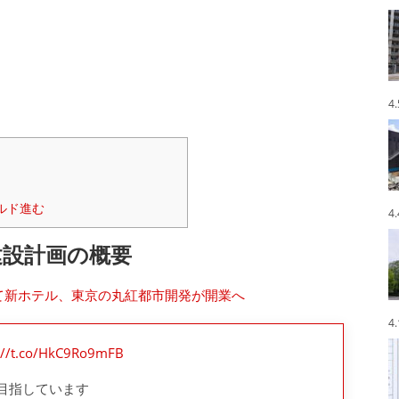
4
ルド進む
4
建設計画の概要
て新ホテル、東京の丸紅都市開発が開業へ
4
://t.co/HkC9Ro9mFB
を目指しています