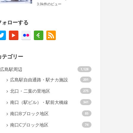
3.9k件のビュー
フォローする
カテゴリー
広島駅周辺
1,128
広島駅自由通路・駅ナカ施設
201
北口・二葉の里地区
275
南口（駅ビル）・駅前大橋線
341
南口Bブロック地区
85
南口Cブロック地区
74