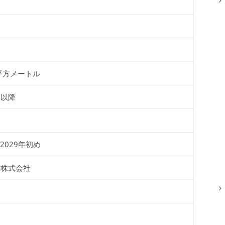
0平方メートル
末以降
 2029年初め
発株式会社