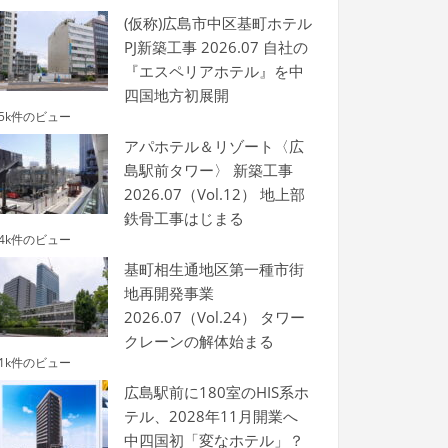
(仮称)広島市中区基町ホテル
PJ新築工事 2026.07 自社の
『エスペリアホテル』を中
四国地方初展開
.5k件のビュー
アパホテル＆リゾート〈広
島駅前タワー〉 新築工事
2026.07（Vol.12） 地上部
鉄骨工事はじまる
.4k件のビュー
基町相生通地区第一種市街
地再開発事業
2026.07（Vol.24） タワー
クレーンの解体始まる
.1k件のビュー
広島駅前に180室のHIS系ホ
テル、2028年11月開業へ
中四国初「変なホテル」？