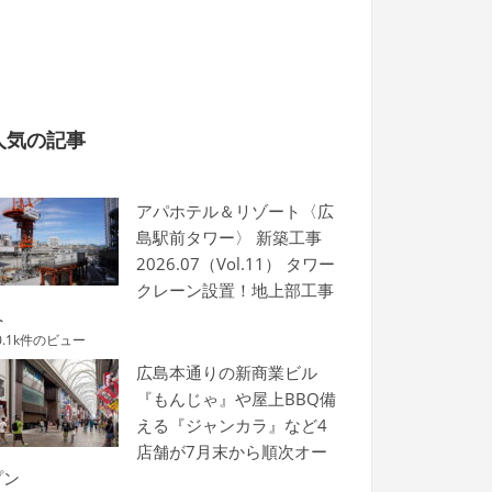
人気の記事
アパホテル＆リゾート〈広
島駅前タワー〉 新築工事
2026.07（Vol.11） タワー
クレーン設置！地上部工事
へ
0.1k件のビュー
広島本通りの新商業ビル
『もんじゃ』や屋上BBQ備
える『ジャンカラ』など4
店舗が7月末から順次オー
プン