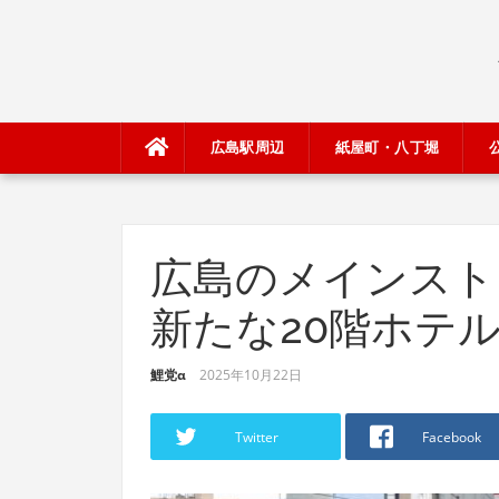
Skip
to
content
広島駅周辺
紙屋町・八丁堀
広島のメインスト
新たな20階ホテ
鯉党α
2025年10月22日
Twitter
Facebook