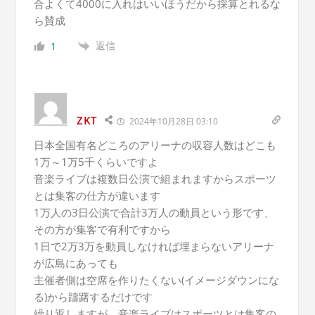
合よくて4000に入れはいいほうだから採算とれるな
ら賛成
返信
1
ZKT
2024年10月28日 03:10
日本全国有名どころのアリーナの収容人数はどこも
1万～1万5千くらいですよ
音楽ライブは複数日公演で組まれますからスポーツ
とは集客の仕方が違います
1万人の3日公演で合計3万人の動員という形です、
その方が集客で有利ですから
1日で2万3万を動員しなければ埋まらないアリーナ
が広島にあっても
主催者側は空席を作りたくない(イメージダウンにな
る)から躊躇するだけです
繰り返しますが、音楽ライブはスポーツとは集客の