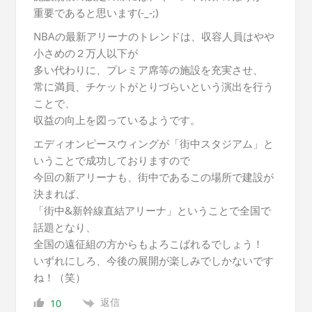
重要であると思います(-_-;)
NBAの最新アリーナのトレンドは、収容人員はやや
小さめの２万人以下が
多い代わりに、プレミア席等の施設を充実させ、
常に満員、
チケットがとりづらい
という演出を行う
ことで、
収益の向上を図っているようです。
エディオンピースウィングが「街中スタジアム」と
いうことで成功しておりますので
今回の新アリーナも、街中であるこの場所で建設が
決まれば、
「街中&新幹線直結アリーナ」ということで全国で
話題となり、
全国の遠征組の方からもよろこばれるでしょう！
いずれにしろ、今後の展開が楽しみでしかないです
ね！（笑）
返信
10