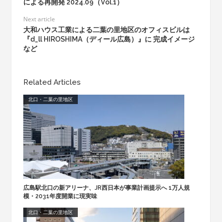
による再開発 2024.09（Vol.1）
Next article
大和ハウス工業による二葉の里地区のオフィスビルは
『d_ll HIROSHIMA（ディール広島）』に 完成イメージ
など
Related Articles
北口・二葉の里地区
広島駅北口の新アリーナ、JR西日本が事業計画提示へ 1万人規
模・2031年度開業に現実味
北口・二葉の里地区