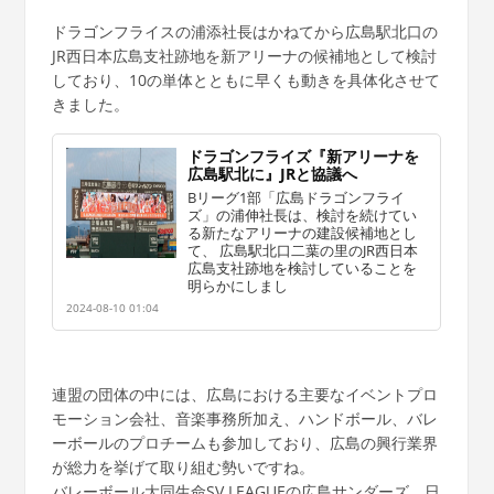
ドラゴンフライスの浦添社長はかねてから広島駅北口の
JR西日本広島支社跡地を新アリーナの候補地として検討
しており、10の単体とともに早くも動きを具体化させて
きました。
ドラゴンフライズ『新アリーナを
広島駅北に』JRと協議へ
Bリーグ1部「広島ドラゴンフライ
ズ」の浦伸社長は、検討を続けてい
る新たなアリーナの建設候補地とし
て、 広島駅北口二葉の里のJR西日本
広島支社跡地を検討していることを
明らかにしまし
2024-08-10 01:04
連盟の団体の中には、広島における主要なイベントプロ
モーション会社、音楽事務所加え、ハンドボール、バレ
ーボールのプロチームも参加しており、広島の興行業界
が総力を挙げて取り組む勢いですね。
バレーボール大同生命SV.LEAGUEの広島サンダーズ、日