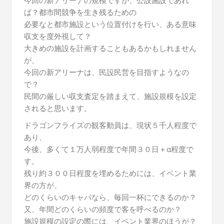
今回の新アリーナの規模ですが、公設施設であれ
ば？都市間競争を生き残るための
必要なと都市施設という位置付けを行い、ある意味
収支を度外視して？
大きめの施設を計画することもあるかもしれません
が、
今回の新アリーナは、民設民営を目指すようなの
で？
民間の厳しい収支査定を踏まえて、施設規模を設定
されると思います。
ドラゴンフライズの観客動員は、現状５千人程度で
あり、
今後、多くて１万人弱程度で年間３０日＋α程度で
す。
残り約３００日程度を埋めるためには、イベント業
界の方が、
どのくらいのキャパなら、毎回一杯にできるのか？
又、年間どのくらいの頻度で客を呼べるのか？
施設規模の設定の際には、イベント業界のほうが？