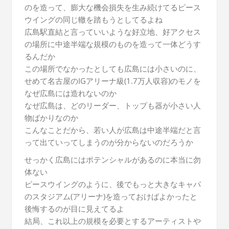
のを造って、膨大な機会損失を生み続けてるピース
ウイングの同じ轍を踏もうとしてるよね
広島駅直結と言っていいような好立地、好アクセス
の場所に中途半端な規模のものを造って一体どうす
るんだか
この場所でなかったとしても広島には小さいのに、
せめて名古屋のIGアリーナ級(1.7万人収容)のモノを
なぜ広島には造れないのか
なぜ広島は、どのリーダー、トップも器が小さい人
物ばかりなのか
こんなことだから、若い人が広島は中途半端だと言
って出ていってしまうのが分からないのだろうか
せっかく広島にはポテンシャルがあるのに本当に勿
体ない
ピースウイングのように、後でもっと大きなキャパ
のスタジアム(アリーナ)を造っておけばよかったと
後悔するのが目に見えてるよ
結局、これ以上の規模を必要とするアーティストや