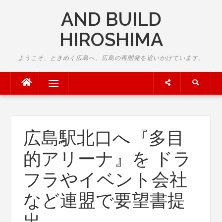
Skip
AND BUILD
to
content
HIROSHIMA
ようこそ、ときめく広島へ。広島の再開発を追いかけています。
Menu
広島駅北口へ『多目
的アリーナ』を ドラ
フラやイベント会社
など連盟で要望書提
出