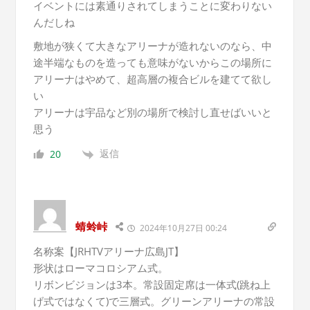
イベントには素通りされてしまうことに変わりない
んだしね
敷地が狭くて大きなアリーナが造れないのなら、中
途半端なものを造っても意味がないからこの場所に
アリーナはやめて、超高層の複合ビルを建てて欲し
い
アリーナは宇品など別の場所で検討し直せばいいと
思う
返信
20
蜻蛉峠
2024年10月27日 00:24
名称案【JRHTVアリーナ広島JT】
形状はローマコロシアム式。
リボンビジョンは3本。常設固定席は一体式(跳ね上
げ式ではなくて)で三層式。グリーンアリーナの常設