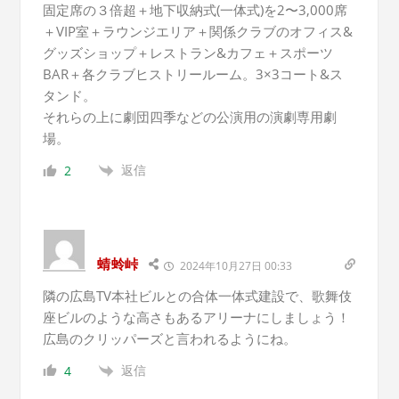
固定席の３倍超＋地下収納式(一体式)を2〜3,000席
＋VIP室＋ラウンジエリア＋関係クラブのオフィス&
グッズショップ＋レストラン&カフェ＋スポーツ
BAR＋各クラブヒストリールーム。3×3コート&ス
タンド。
それらの上に劇団四季などの公演用の演劇専用劇
場。
返信
2
蜻蛉峠
2024年10月27日 00:33
隣の広島TV本社ビルとの合体一体式建設で、歌舞伎
座ビルのような高さもあるアリーナにしましょう！
広島のクリッパーズと言われるようにね。
返信
4