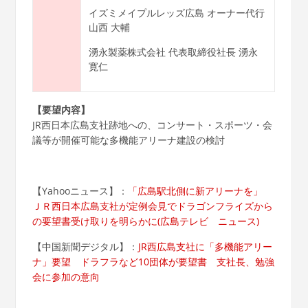
イズミメイプルレッズ広島 オーナー代行
山西 大輔
湧永製薬株式会社 代表取締役社長 湧永
寛仁
【要望内容】
JR西日本広島支社跡地への、コンサート・スポーツ・会
議等が開催可能な多機能アリーナ建設の検討
【Yahooニュース】：
「広島駅北側に新アリーナを」
ＪＲ西日本広島支社が定例会見でドラゴンフライズから
の要望書受け取りを明らかに(広島テレビ ニュース)
【中国新聞デジタル】：
JR西広島支社に「多機能アリー
ナ」要望 ドラフラなど10団体が要望書 支社長、勉強
会に参加の意向