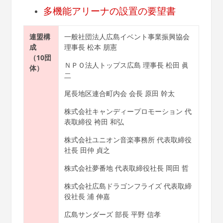
多機能アリーナの設置の要望書
連盟構
一般社団法人広島イベント事業振興協会
成
理事長 松本 朋憲
（10団
ＮＰＯ法人トップス広島 理事長 松田 眞
体）
二
尾長地区連合町内会 会長 原田 幹太
株式会社キャンディープロモーション 代
表取締役 袴田 和弘
株式会社ユニオン音楽事務所 代表取締役
社長 田仲 貞之
株式会社夢番地 代表取締役社長 岡田 哲
株式会社広島ドラゴンフライズ 代表取締
役社長 浦 伸嘉
広島サンダーズ 部長 平野 信孝