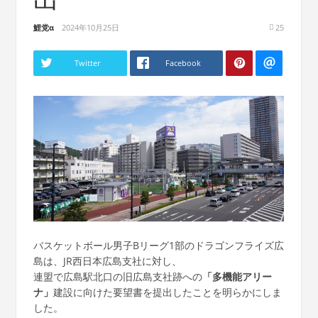
鯉党α
2024年10月25日
25
Twitter
Facebook
バスケットボール男子Bリーグ1部のドラゴンフライズ広
島は、JR西日本広島支社に対し、
連盟で広島駅北口の旧広島支社跡への
「多機能アリー
ナ」
建設に向けた要望書を提出したことを明らかにしま
した。