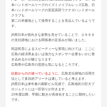
本ハンドボールリーグのイズミメイプルレッズ広島、日
本ハンドボールリーグの安芸高田ワクナガハンドボール
クラブも
第二の本拠地として使用することを見込んでいるようで
す。
JR西日本が前向きな姿勢を見せていることで、エキキタ
の支社跡地における関係者の足並みが揃いました。
民設民営によるスピーディーな実現に向けては、ここに
広島の経済界あるいは強力なスポンサー企業をいかに巻
き込めるかが鍵となります。
広島県や広島市の思惑も気になるところです。
以前からのの述べているように
、広島支社跡地の活用方
法として多目的アリーナは適していると考えます。
JR西日本は来年春の新駅ビル完成で、広島地区の巨大プ
ロジェクトには一区切りが付きます。
25年度以降、早期に動きが具体化することに期待したい
です。