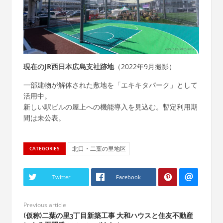
現在のJR西日本広島支社跡地
（2022年9月撮影）
一部建物が解体された敷地を「エキキタパーク」として
活用中。
新しい駅ビルの屋上への機能導入を見込む。暫定利用期
間は未公表。
北口・二葉の里地区
CATEGORIES
Twitter
Facebook
Previous article
(仮称)二葉の里3丁目新築工事 大和ハウスと住友不動産