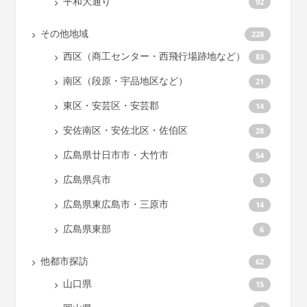
平和大通り
92
その他地域
228
西区（商工センター・西飛行場跡地など）
83
南区（段原・宇品地区など）
21
東区・安芸区・安芸郡
14
安佐南区・安佐北区・佐伯区
28
広島県廿日市市・大竹市
54
広島県呉市
5
広島県東広島市・三原市
14
広島県東部
6
他都市探訪
62
山口県
15