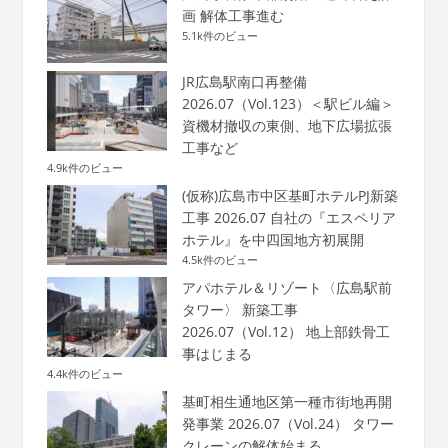
画 解体工事進む
5.1k件のビュー
JR広島駅南口再整備
2026.07（Vol.123）＜駅ビル編＞
資機材撤収の東側、地下広場拡張
工事など
4.9k件のビュー
(仮称)広島市中区基町ホテルPJ新築
工事 2026.07 自社の『エスペリア
ホテル』を中四国地方初展開
4.5k件のビュー
アパホテル＆リゾート〈広島駅前
タワー〉 新築工事
2026.07（Vol.12） 地上部鉄骨工
事はじまる
4.4k件のビュー
基町相生通地区第一種市街地再開
発事業 2026.07（Vol.24） タワー
クレーンの解体始まる