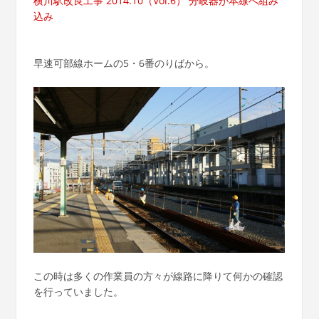
横川駅改良工事 2014.10（Vol.6） 分岐器が本線へ組み
込み
早速可部線ホームの5・6番のりばから。
この時は多くの作業員の方々が線路に降りて何かの確認
を行っていました。