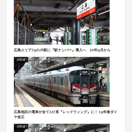
広島エリア79のJR駅に『駅ナンバー』導入へ 20年9月から
JR関連
広島地区の電車が全て227系『レッドウィング』に！ 19年春ダイ
ヤ改正
JR関連