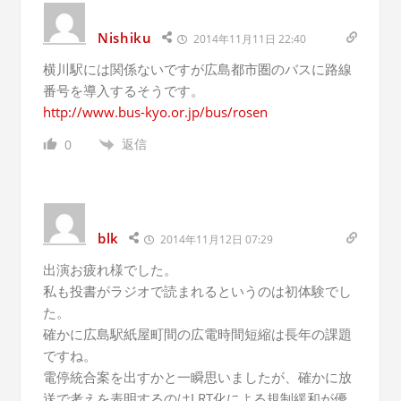
Nishiku
2014年11月11日 22:40
横川駅には関係ないですが広島都市圏のバスに路線
番号を導入するそうです。
http://www.bus-kyo.or.jp/bus/rosen
返信
0
blk
2014年11月12日 07:29
出演お疲れ様でした。
私も投書がラジオで読まれるというのは初体験でし
た。
確かに広島駅紙屋町間の広電時間短縮は長年の課題
ですね。
電停統合案を出すかと一瞬思いましたが、確かに放
送で考えを表明するのはLRT化による規制緩和が優