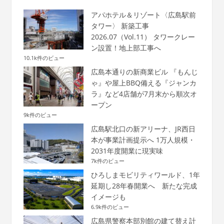
アパホテル＆リゾート〈広島駅前
タワー〉 新築工事
2026.07（Vol.11） タワークレー
ン設置！地上部工事へ
10.1k件のビュー
広島本通りの新商業ビル 『もんじ
ゃ』や屋上BBQ備える『ジャンカ
ラ』など4店舗が7月末から順次オ
ープン
9k件のビュー
広島駅北口の新アリーナ、JR西日
本が事業計画提示へ 1万人規模・
2031年度開業に現実味
7k件のビュー
ひろしまモビリティワールド、1年
延期し28年春開業へ 新たな完成
イメージも
6.9k件のビュー
広島県警察本部別館の建て替え計