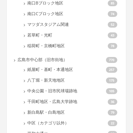
南口Bブロック地区
85
南口Cブロック地区
74
マツダスタジアム関連
52
若草町・光町
43
稲荷町・京橋町地区
78
広島市中心部（旧市街地）
770
紙屋町・基町・本通地区
257
八丁堀・新天地地区
175
中央公園・旧市民球場跡地
105
千田町地区・広島大学跡地
36
新白島駅・白島地区
79
中区（カテゴリ以外）
22