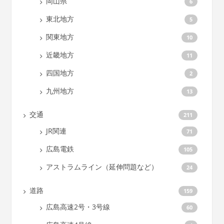
岡山県
6
東北地方
5
関東地方
10
近畿地方
11
四国地方
2
九州地方
13
交通
211
JR関連
71
広島電鉄
105
アストラムライン（延伸問題など）
24
道路
159
広島高速2号・3号線
60