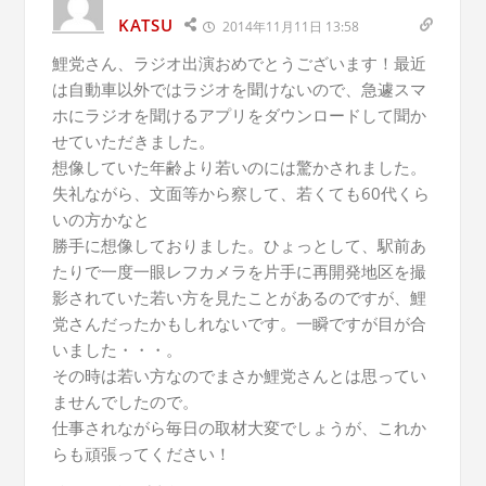
KATSU
2014年11月11日 13:58
鯉党さん、ラジオ出演おめでとうございます！最近
は自動車以外ではラジオを聞けないので、急遽スマ
ホにラジオを聞けるアプリをダウンロードして聞か
せていただきました。
想像していた年齢より若いのには驚かされました。
失礼ながら、文面等から察して、若くても60代くら
いの方かなと
勝手に想像しておりました。ひょっとして、駅前あ
たりで一度一眼レフカメラを片手に再開発地区を撮
影されていた若い方を見たことがあるのですが、鯉
党さんだったかもしれないです。一瞬ですが目が合
いました・・・。
その時は若い方なのでまさか鯉党さんとは思ってい
ませんでしたので。
仕事されながら毎日の取材大変でしょうが、これか
らも頑張ってください！