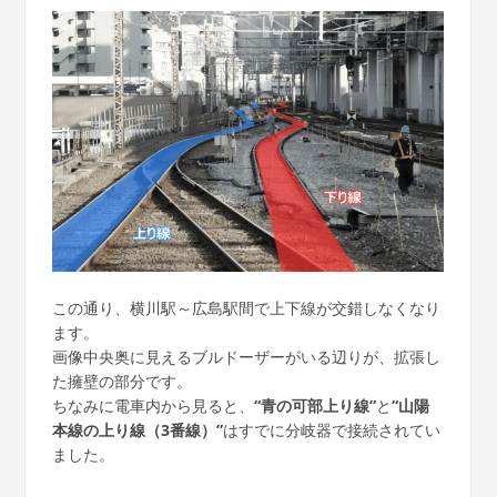
この通り、横川駅～広島駅間で上下線が交錯しなくなり
ます。
画像中央奥に見えるブルドーザーがいる辺りが、拡張し
た擁壁の部分です。
ちなみに電車内から見ると、
“青の可部上り線”
と
“山陽
本線の上り線（3番線）”
はすでに分岐器で接続されてい
ました。