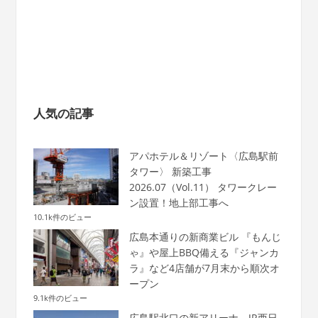
人気の記事
アパホテル＆リゾート〈広島駅前
タワー〉 新築工事
2026.07（Vol.11） タワークレー
ン設置！地上部工事へ
10.1k件のビュー
広島本通りの新商業ビル 『もんじ
ゃ』や屋上BBQ備える『ジャンカ
ラ』など4店舗が7月末から順次オ
ープン
9.1k件のビュー
広島駅北口の新アリーナ、JR西日