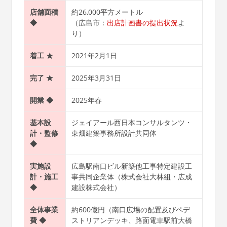
店舗面積
約26,000平方メートル
◆
（広島市：
出店計画書の提出状況
よ
り）
着工 ★
2021年2月1日
完了 ★
2025年3月31日
開業
◆
2025年春
基本設
ジェイアール西日本コンサルタンツ・
計・監修
東畑建築事務所設計共同体
◆
実施設
広島駅南口ビル新築他工事特定建設工
計・施工
事共同企業体（株式会社大林組・広成
◆
建設株式会社）
全体事業
約600億円（南口広場の配置及びペデ
費
◆
ストリアンデッキ、路面電車駅前大橋