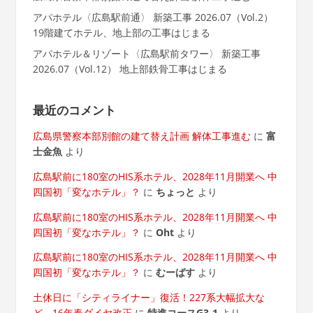
アパホテル〈広島駅前通〉 新築工事 2026.07（Vol.2）
19階建てホテル、地上部の工事はじまる
アパホテル＆リゾート〈広島駅前タワー〉 新築工事
2026.07（Vol.12） 地上部鉄骨工事はじまる
最近のコメント
広島県警察本部別館の建て替え計画 解体工事進む
に
富
士金魚
より
広島駅前に180室のHIS系ホテル、2028年11月開業へ 中
四国初「変なホテル」？
に
ちょっと
より
広島駅前に180室のHIS系ホテル、2028年11月開業へ 中
四国初「変なホテル」？
に
Oht
より
広島駅前に180室のHIS系ホテル、2028年11月開業へ 中
四国初「変なホテル」？
に
むーばす
より
土休日に「シティライナー」復活！227系大幅拡大な
ど 16年春ダイヤ改正
に
特進コースG3-1
より