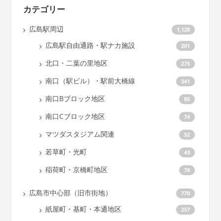
カテゴリー
広島駅周辺
1,128
広島駅自由通路・駅ナカ施設
201
北口・二葉の里地区
275
南口（駅ビル）・駅前大橋線
341
南口Bブロック地区
85
南口Cブロック地区
74
マツダスタジアム関連
52
若草町・光町
43
稲荷町・京橋町地区
78
広島市中心部（旧市街地）
770
紙屋町・基町・本通地区
257