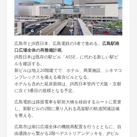
広島市とJR西日本、広島電鉄の3者で進める、
広島駅南
口広場全体の再整備計画
。
JR西日本は既存の駅ビル「ASSE」に代わる新しい駅ビ
ルを建設する。
新ビルは地上20階建てで、ホテル、商業施設、シネマコ
ンプレックスを備える複合ビルとなる。
ホテルも含めた延床面積は、JR西日本管内で大阪・京都
に次ぐ3番目の規模となる予定。
広島電鉄は路面電車を駅前大橋を経由するルートに変更
し、新駅ビルの2階に乗り入れる高架駅の軌道関連設備
を整える。
広島市は南口広場全体の機能再配置を行うとともに、自
由通路から繋がる2階ペデストリアンデッキを、JPビル