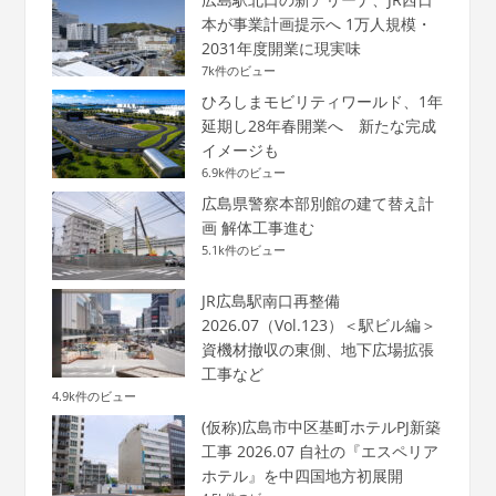
本が事業計画提示へ 1万人規模・
2031年度開業に現実味
7k件のビュー
ひろしまモビリティワールド、1年
延期し28年春開業へ 新たな完成
イメージも
6.9k件のビュー
広島県警察本部別館の建て替え計
画 解体工事進む
5.1k件のビュー
JR広島駅南口再整備
2026.07（Vol.123）＜駅ビル編＞
資機材撤収の東側、地下広場拡張
工事など
4.9k件のビュー
(仮称)広島市中区基町ホテルPJ新築
工事 2026.07 自社の『エスペリア
ホテル』を中四国地方初展開