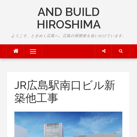
Skip
AND BUILD
to
content
HIROSHIMA
ようこそ、ときめく広島へ。広島の再開発を追いかけています。
Menu
JR広島駅南口ビル新
築他工事