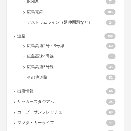
JR関連
71
広島電鉄
105
アストラムライン（延伸問題など）
24
道路
159
広島高速2号・3号線
60
広島高速4号線
4
広島高速5号線
45
その他道路
52
出店情報
66
サッカースタジアム
25
カープ・サンフレッチェ
63
マツダ・カーライフ
11