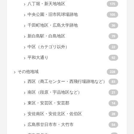
八丁堀・新天地地区
175
中央公園・旧市民球場跡地
105
千田町地区・広島大学跡地
36
新白島駅・白島地区
79
中区（カテゴリ以外）
22
平和大通り
92
その他地域
228
西区（商工センター・西飛行場跡地など）
83
南区（段原・宇品地区など）
21
東区・安芸区・安芸郡
14
安佐南区・安佐北区・佐伯区
28
広島県廿日市市・大竹市
54