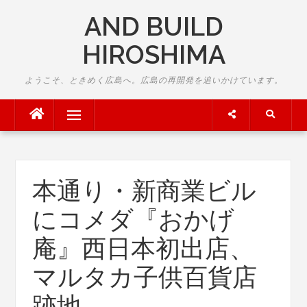
Skip
AND BUILD
to
content
HIROSHIMA
ようこそ、ときめく広島へ。広島の再開発を追いかけています。
Menu
本通り・新商業ビル
にコメダ『おかげ
庵』西日本初出店、
マルタカ子供百貨店
跡地