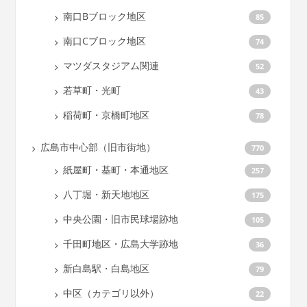
南口Bブロック地区
85
南口Cブロック地区
74
マツダスタジアム関連
52
若草町・光町
43
稲荷町・京橋町地区
78
広島市中心部（旧市街地）
770
紙屋町・基町・本通地区
257
八丁堀・新天地地区
175
中央公園・旧市民球場跡地
105
千田町地区・広島大学跡地
36
新白島駅・白島地区
79
中区（カテゴリ以外）
22