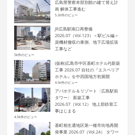
広島県警察本部別館の建て替え計
画 解体工事進む
5.2k件のビュー
JR広島駅南口再整備
2026.07（Vol.123）＜駅ビル編＞
資機材撤収の東側、地下広場拡張
工事など
5k件のビュー
(仮称)広島市中区基町ホテルPJ新築
工事 2026.07 自社の『エスペリア
ホテル』を中四国地方初展開
4.5k件のビュー
アパホテル＆リゾート〈広島駅前
タワー〉 新築工事
2026.07（Vol.12） 地上部鉄骨工
事はじまる
4.5k件のビュー
基町相生通地区第一種市街地再開
発事業 2026.07（Vol.24） タワー