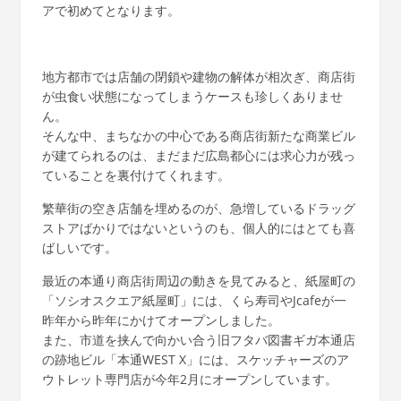
アで初めてとなります。
地方都市では店舗の閉鎖や建物の解体が相次ぎ、商店街
が虫食い状態になってしまうケースも珍しくありませ
ん。
そんな中、まちなかの中心である商店街新たな商業ビル
が建てられるのは、まだまだ広島都心には求心力が残っ
ていることを裏付けてくれます。
繁華街の空き店舗を埋めるのが、急増しているドラッグ
ストアばかりではないというのも、個人的にはとても喜
ばしいです。
最近の本通り商店街周辺の動きを見てみると、紙屋町の
「ソシオスクエア紙屋町」には、くら寿司やJcafeが一
昨年から昨年にかけてオープンしました。
また、市道を挟んで向かい合う旧フタバ図書ギガ本通店
の跡地ビル「本通WEST X」には、スケッチャーズのア
ウトレット専門店が今年2月にオープンしています。