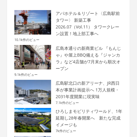
アパホテル＆リゾート〈広島駅前
タワー〉 新築工事
2026.07（Vol.11） タワークレー
ン設置！地上部工事へ
10.1k件のビュー
広島本通りの新商業ビル 『もんじ
ゃ』や屋上BBQ備える『ジャンカ
ラ』など4店舗が7月末から順次オ
ープン
9.1k件のビュー
広島駅北口の新アリーナ、JR西日
本が事業計画提示へ 1万人規模・
2031年度開業に現実味
7.1k件のビュー
ひろしまモビリティワールド、1年
延期し28年春開業へ 新たな完成
イメージも
7k件のビュー