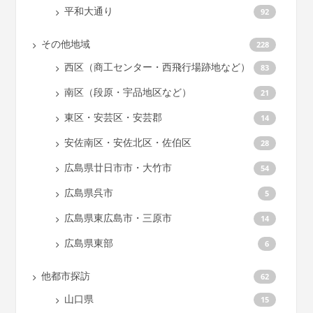
平和大通り
92
その他地域
228
西区（商工センター・西飛行場跡地など）
83
南区（段原・宇品地区など）
21
東区・安芸区・安芸郡
14
安佐南区・安佐北区・佐伯区
28
広島県廿日市市・大竹市
54
広島県呉市
5
広島県東広島市・三原市
14
広島県東部
6
他都市探訪
62
山口県
15