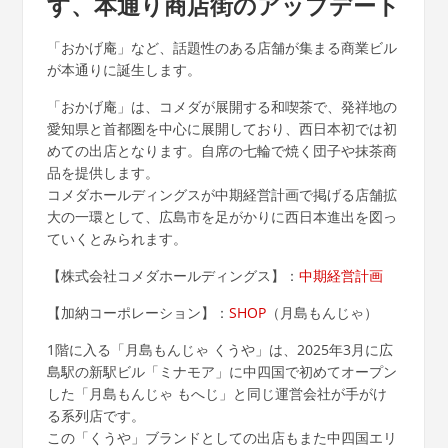
す、本通り商店街のアップデート
「おかげ庵」など、話題性のある店舗が集まる商業ビル
が本通りに誕生します。
「おかげ庵」は、コメダが展開する和喫茶で、発祥地の
愛知県と首都圏を中心に展開しており、西日本初では初
めての出店となります。自席の七輪で焼く団子や抹茶商
品を提供します。
コメダホールディングスが中期経営計画で掲げる店舗拡
大の一環として、広島市を足がかりに西日本進出を図っ
ていくとみられます。
【株式会社コメダホールディングス】：
中期経営計画
【加納コーポレーション】：
SHOP
（月島もんじゃ）
1階に入る「月島もんじゃ くうや」は、2025年3月に広
島駅の新駅ビル「ミナモア」に中四国で初めてオープン
した「月島もんじゃ もへじ」と同じ運営会社が手がけ
る系列店です。
この「くうや」ブランドとしての出店もまた中四国エリ