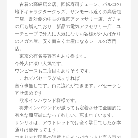
古着の高級店２店、回転寿司チェーン、パルコの
地下キャラクターグッズ、サンモール近くの高級包
丁店、反対側の中古の電気アクセサリー店、ガチャ
の店も増えており、新品の電気アクセサリー店、ユ
ーチューブで外人に人気になりお客様が外人ばかり
のメガネ屋、安く面白く土産になるシールの専門
店。
東京の有名美容室もあり得ます。
今外人に凄い人気です。
ワンピースも二店目もありそうです。
これでパセーラが成功すれば
言う事無しです。街に流れができます。パセーラも
寄せ集めです。
欧米インバウンド様様です。
将来インバウンドが減っても定着させて全国的に
有名な商店街になって欲しい。恵まれています。
サンリオは、アウトレットでは全く駄目でしたが本
通りは流行ってます。
つまり未だ国民の消費よりインバウンドと言う事で