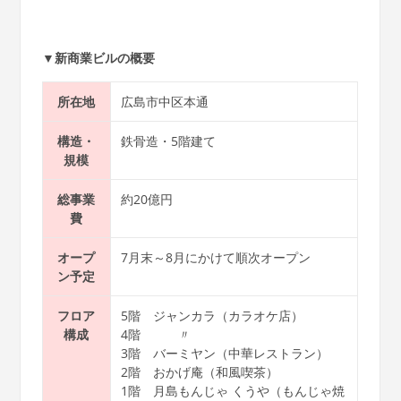
▼新商業ビルの概要
所在地
広島市中区本通
構造・
鉄骨造・5階建て
規模
総事業
約20億円
費
オープ
7月末～8月にかけて順次オープン
ン予定
フロア
5階 ジャンカラ（カラオケ店）
構成
4階 〃
3階 バーミヤン（中華レストラン）
2階 おかげ庵（和風喫茶）
1階 月島もんじゃ くうや（もんじゃ焼