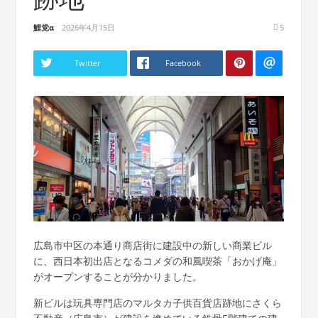
鯉党α
2026年4月15日
5
Twitter
Facebook
広島市中区の本通り商店街に建設中の新しい商業ビル
に、西日本初出店となるコメダの和風喫茶「おかげ庵」
がオープンすることが分かりました。
新ビルは玩具専門店のマルタカ子供百貨店跡地にさくら