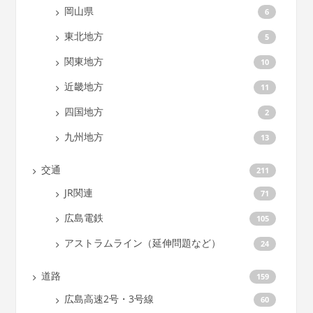
岡山県
6
東北地方
5
関東地方
10
近畿地方
11
四国地方
2
九州地方
13
交通
211
JR関連
71
広島電鉄
105
アストラムライン（延伸問題など）
24
道路
159
広島高速2号・3号線
60