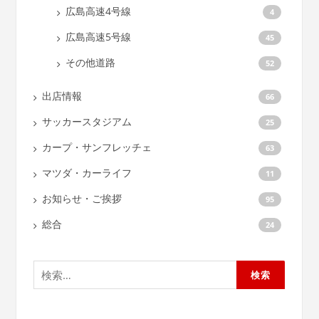
広島高速4号線
4
広島高速5号線
45
その他道路
52
出店情報
66
サッカースタジアム
25
カープ・サンフレッチェ
63
マツダ・カーライフ
11
お知らせ・ご挨拶
95
総合
24
検
索: