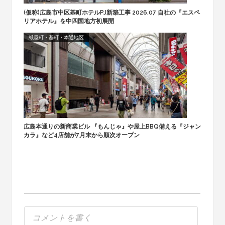
(仮称)広島市中区基町ホテルPJ新築工事 2026.07 自社の『エスペ
リアホテル』を中四国地方初展開
紙屋町・基町・本通地区
広島本通りの新商業ビル 『もんじゃ』や屋上BBQ備える『ジャン
カラ』など4店舗が7月末から順次オープン