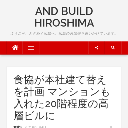
Skip
AND BUILD
to
content
HIROSHIMA
ようこそ、ときめく広島へ。広島の再開発を追いかけています。
Menu
食協が本社建て替え
を計画 マンションも
入れた20階程度の高
層ビルに
鯉党α
2021年10月4日
5