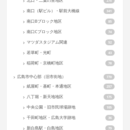
北口・二葉の里地区
275
南口（駅ビル）・駅前大橋線
341
南口Bブロック地区
85
南口Cブロック地区
74
マツダスタジアム関連
52
若草町・光町
43
稲荷町・京橋町地区
78
広島市中心部（旧市街地）
770
紙屋町・基町・本通地区
257
八丁堀・新天地地区
175
中央公園・旧市民球場跡地
105
千田町地区・広島大学跡地
36
新白島駅・白島地区
79