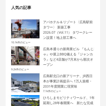
人気の記事
アパホテル＆リゾート〈広島駅前
タワー〉 新築工事
2026.07（Vol.11） タワークレー
ン設置！地上部工事へ
10.1k件のビュー
広島本通りの新商業ビル 『もんじ
ゃ』や屋上BBQ備える『ジャンカ
ラ』など4店舗が7月末から順次オ
ープン
9.2k件のビュー
広島駅北口の新アリーナ、JR西日
本が事業計画提示へ 1万人規模・
2031年度開業に現実味
7.1k件のビュー
ひろしまモビリティワールド、1年
延期し28年春開業へ 新たな完成