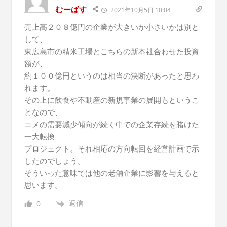
むーばす
2021年10月5日 10:04
売上髙２０８億円の企業が大きいか小さいかは別と
して、
東広島市の精米工場とこちらの新本社合わせた投資
額が、
約１００億円というのは相当の決断があったと思わ
れます。
その上に飲食や不動産の新規事業の展開もというこ
となので、
コメの需要減少傾向が続く中での企業存続を賭けた
一大転換
プロジェクト。それ相応の方向転回を経営計画で示
したのでしょう。
そういった意味では他の老舗企業に影響を与えると
思います。
返信
0