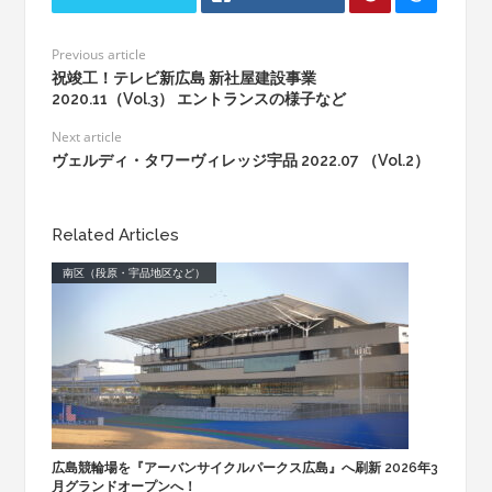
Previous article
祝竣工！テレビ新広島 新社屋建設事業
2020.11（Vol.3） エントランスの様子など
Next article
ヴェルディ・タワーヴィレッジ宇品 2022.07 （Vol.2）
Related Articles
南区（段原・宇品地区など）
広島競輪場を『アーバンサイクルパークス広島』へ刷新 2026年3
月グランドオープンへ！