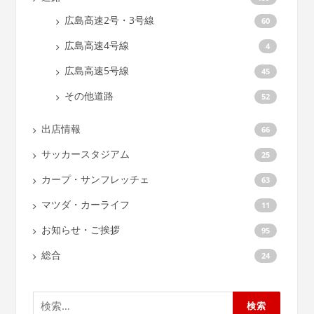
広島高速2号・3号線
60
広島高速4号線
4
広島高速5号線
45
その他道路
52
出店情報
66
サッカースタジアム
25
カープ・サンフレッチェ
63
マツダ・カーライフ
11
お知らせ・ご挨拶
95
総合
24
検
索: