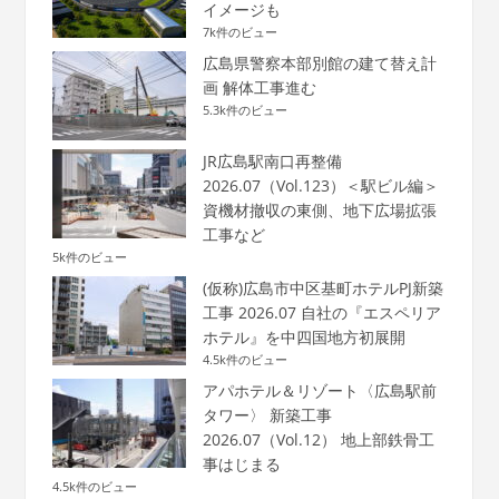
イメージも
7k件のビュー
広島県警察本部別館の建て替え計
画 解体工事進む
5.3k件のビュー
JR広島駅南口再整備
2026.07（Vol.123）＜駅ビル編＞
資機材撤収の東側、地下広場拡張
工事など
5k件のビュー
(仮称)広島市中区基町ホテルPJ新築
工事 2026.07 自社の『エスペリア
ホテル』を中四国地方初展開
4.5k件のビュー
アパホテル＆リゾート〈広島駅前
タワー〉 新築工事
2026.07（Vol.12） 地上部鉄骨工
事はじまる
4.5k件のビュー