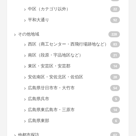
中区（カテゴリ以外）
22
平和大通り
92
その他地域
228
西区（商工センター・西飛行場跡地など）
83
南区（段原・宇品地区など）
21
東区・安芸区・安芸郡
14
安佐南区・安佐北区・佐伯区
28
広島県廿日市市・大竹市
54
広島県呉市
5
広島県東広島市・三原市
14
広島県東部
6
他都市探訪
62