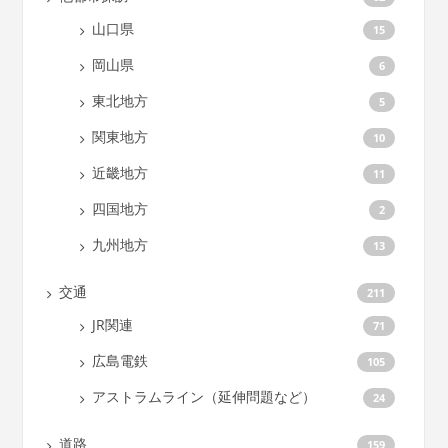
山口県
15
岡山県
6
東北地方
5
関東地方
10
近畿地方
11
四国地方
2
九州地方
13
交通
211
JR関連
71
広島電鉄
105
アストラムライン（延伸問題など）
24
道路
159