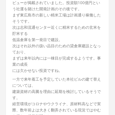
ビューが掲載されていました。投資額100億円とい
う社運を賭けた開発計画のその後です。
まず東広島市の新しい精米工場は計画通り稼働した
そうです。
次は志和流通センター近くに精米するための玄米を
貯米する
低温倉庫を第一発目で建設。
次はそれ以外の扱い品目のための貸倉庫建設となっ
ており、
まずは来年以内には一棟目が完成するようです。事
業の成長
には欠かせない投資ですね。
一方で来年着工を予定していた本社ビルの建て替え
については、
建築資材の高騰を理由に延期を検討しているそうで
す。
経営環境がコロナやウクライナ、原材料高などで実
際、数年前よは大きく翻弄されている現況ではやむ