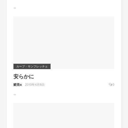
...
カープ・サンフレッチェ
安らかに
鯉党α
2010年4月8日
0
...