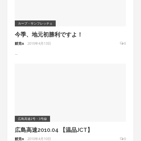
カープ・サンフレッチェ
今季、地元初勝利ですよ！
鯉党α
2010年4月13日
0
...
広島高速2号・3号線
広島高速2010.04 【温品JCT】
鯉党α
2010年4月10日
0