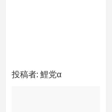
投稿者:
鯉党α