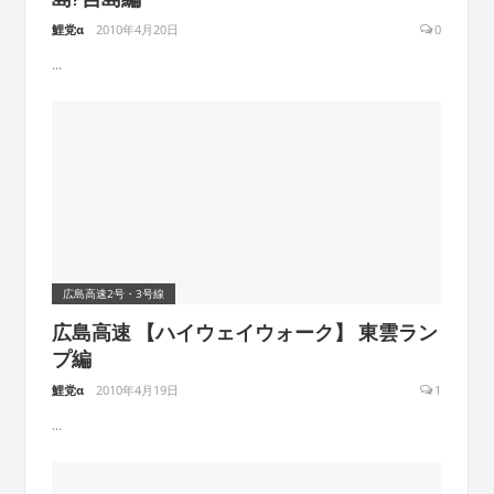
鯉党α
2010年4月20日
0
...
広島高速2号・3号線
広島高速 【ハイウェイウォーク】 東雲ラン
プ編
鯉党α
2010年4月19日
1
...