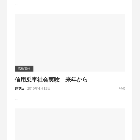
...
広島電鉄
信用乗車社会実験 来年から
鯉党α
2010年4月15日
0
...