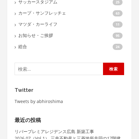
サッカースタジアム
25
カープ・サンフレッチェ
63
マツダ・カーライフ
11
お知らせ・ご挨拶
95
総合
24
検
索:
Twitter
Tweets by abhiroshima
最近の投稿
リバープレミアレジデンス広島 新築工事
2026.07（Vol.1） 三井不動産と三菱地所共同の17階建