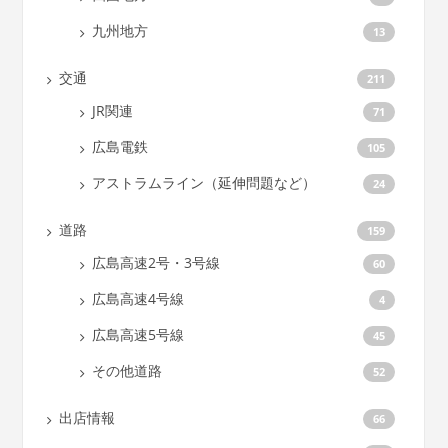
九州地方
13
交通
211
JR関連
71
広島電鉄
105
アストラムライン（延伸問題など）
24
道路
159
広島高速2号・3号線
60
広島高速4号線
4
広島高速5号線
45
その他道路
52
出店情報
66