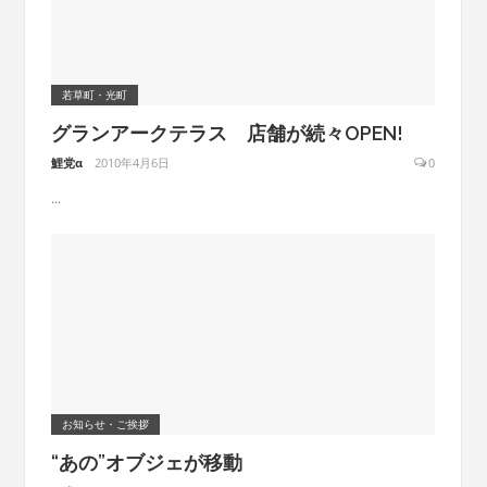
若草町・光町
グランアークテラス 店舗が続々OPEN!
鯉党α
2010年4月6日
0
...
お知らせ・ご挨拶
“あの”オブジェが移動