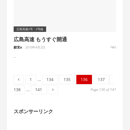
広島高速2号・3号線
広島高速 もうすぐ開通
鯉党α
2010年4月2日
0
...
Page
Page
Page
Page
Page
Page
1
…
134
135
136
137
Page
138
…
141
Page 136 of 141
スポンサーリンク