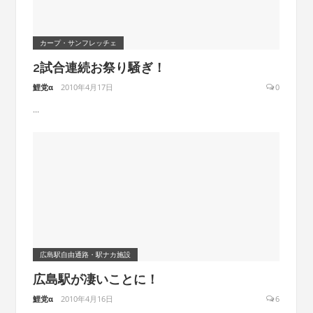
カープ・サンフレッチェ
2試合連続お祭り騒ぎ！
鯉党α
2010年4月17日
0
...
広島駅自由通路・駅ナカ施設
広島駅が凄いことに！
鯉党α
2010年4月16日
6