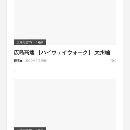
広島高速2号・3号線
広島高速 【ハイウェイウォーク】 大州編
鯉党α
2010年4月19日
0
...