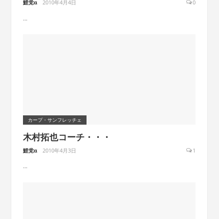
鯉党α
2010年4月4日
0
...
カープ・サンフレッチェ
木村拓也コーチ・・・
鯉党α
2010年4月3日
1
...