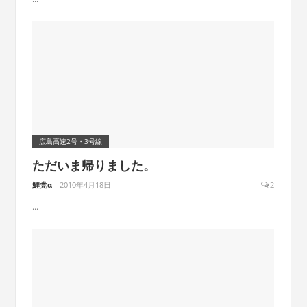
広島高速2号・3号線
ただいま帰りました。
鯉党α
2010年4月18日
2
...