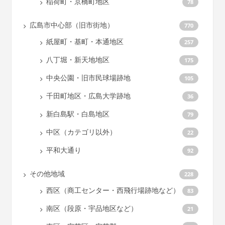
稲荷町・京橋町地区
78
広島市中心部（旧市街地）
770
紙屋町・基町・本通地区
257
八丁堀・新天地地区
175
中央公園・旧市民球場跡地
105
千田町地区・広島大学跡地
36
新白島駅・白島地区
79
中区（カテゴリ以外）
22
平和大通り
92
その他地域
228
西区（商工センター・西飛行場跡地など）
83
南区（段原・宇品地区など）
21