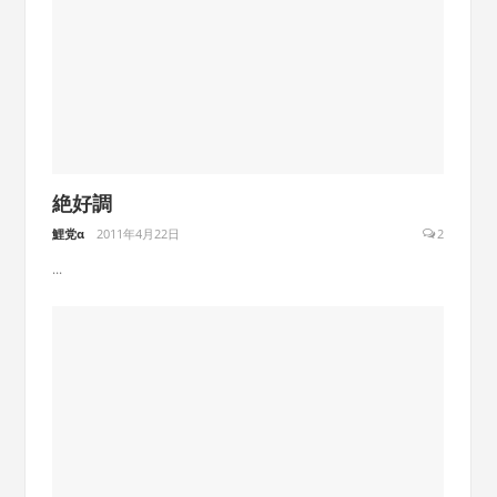
絶好調
鯉党α
2011年4月22日
2
...