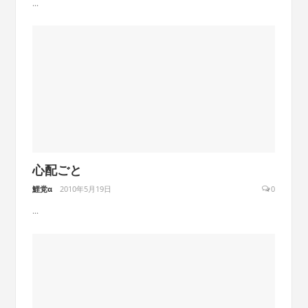
...
心配ごと
鯉党α
2010年5月19日
0
...