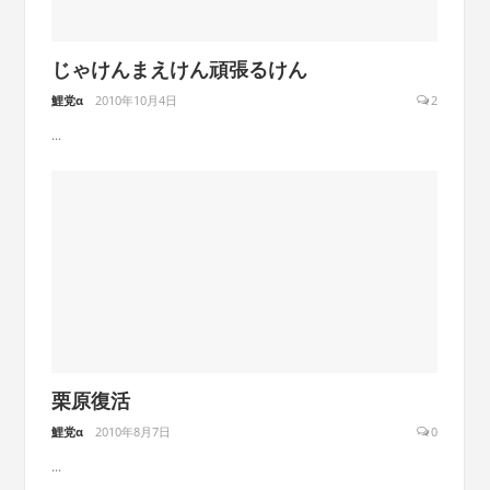
じゃけんまえけん頑張るけん
鯉党α
2010年10月4日
2
...
栗原復活
鯉党α
2010年8月7日
0
...