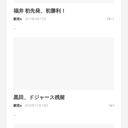
福井 初先発、初勝利！
鯉党α
2011年4月17日
11
...
黒田、ドジャース残留
鯉党α
2010年11月14日
0
...