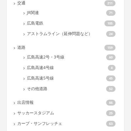
交通
211
JR関連
71
広島電鉄
105
アストラムライン（延伸問題など）
24
道路
159
広島高速2号・3号線
60
広島高速4号線
4
広島高速5号線
45
その他道路
52
出店情報
66
サッカースタジアム
25
カープ・サンフレッチェ
63