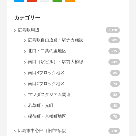
カテゴリー
広島駅周辺
1,128
広島駅自由通路・駅ナカ施設
201
北口・二葉の里地区
275
南口（駅ビル）・駅前大橋線
341
南口Bブロック地区
85
南口Cブロック地区
74
マツダスタジアム関連
52
若草町・光町
43
稲荷町・京橋町地区
78
広島市中心部（旧市街地）
770