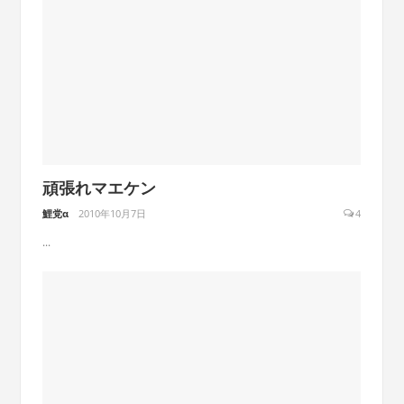
頑張れマエケン
鯉党α
2010年10月7日
4
...