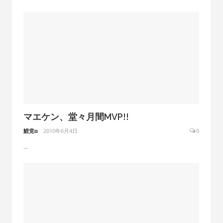
マエケン、堂々月間MVP!!
鯉党α
2010年6月4日
0
...