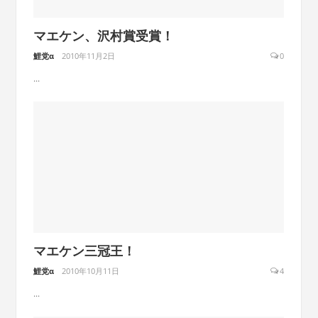
マエケン、沢村賞受賞！
鯉党α
2010年11月2日
0
...
マエケン三冠王！
鯉党α
2010年10月11日
4
...