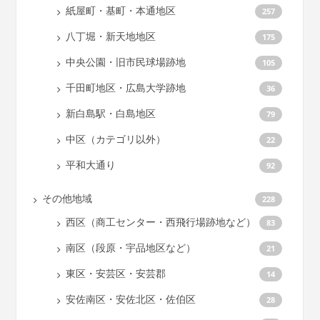
紙屋町・基町・本通地区
257
八丁堀・新天地地区
175
中央公園・旧市民球場跡地
105
千田町地区・広島大学跡地
36
新白島駅・白島地区
79
中区（カテゴリ以外）
22
平和大通り
92
その他地域
228
西区（商工センター・西飛行場跡地など）
83
南区（段原・宇品地区など）
21
東区・安芸区・安芸郡
14
安佐南区・安佐北区・佐伯区
28