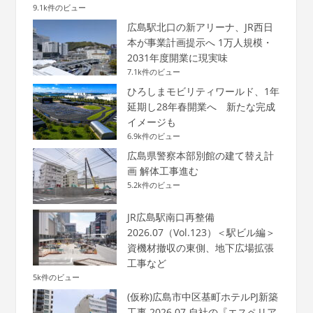
9.1k件のビュー
広島駅北口の新アリーナ、JR西日
本が事業計画提示へ 1万人規模・
2031年度開業に現実味
7.1k件のビュー
ひろしまモビリティワールド、1年
延期し28年春開業へ 新たな完成
イメージも
6.9k件のビュー
広島県警察本部別館の建て替え計
画 解体工事進む
5.2k件のビュー
JR広島駅南口再整備
2026.07（Vol.123）＜駅ビル編＞
資機材撤収の東側、地下広場拡張
工事など
5k件のビュー
(仮称)広島市中区基町ホテルPJ新築
工事 2026.07 自社の『エスペリア