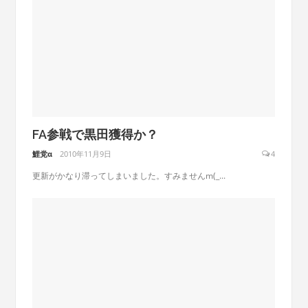
FA参戦で黒田獲得か？
鯉党α
2010年11月9日
4
更新がかなり滞ってしまいました。すみませんm(_...