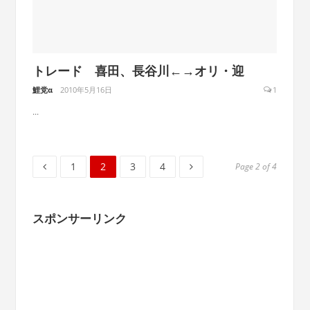
トレード 喜田、長谷川←→オリ・迎
鯉党α
2010年5月16日
1
...
Page
Page
Page
Page
1
2
3
4
Page 2 of 4
スポンサーリンク