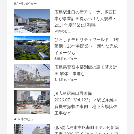
9.1k件のビュー
広島駅北口の新アリーナ、JR西日
本が事業計画提示へ 1万人規模・
2031年度開業に現実味
7k件のビュー
ひろしまモビリティワールド、1年
延期し28年春開業へ 新たな完成
イメージも
6.9k件のビュー
広島県警察本部別館の建て替え計
画 解体工事進む
5.1k件のビュー
JR広島駅南口再整備
2026.07（Vol.123）＜駅ビル編＞
資機材撤収の東側、地下広場拡張
工事など
4.9k件のビュー
(仮称)広島市中区基町ホテルPJ新築
工事 2026.07 自社の『エスペリア