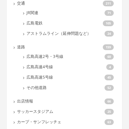
交通
211
JR関連
71
広島電鉄
105
アストラムライン（延伸問題など）
24
道路
159
広島高速2号・3号線
60
広島高速4号線
4
広島高速5号線
45
その他道路
52
出店情報
66
サッカースタジアム
25
カープ・サンフレッチェ
63