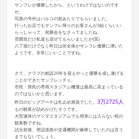
サンフレが優勝したから、というわけではないのです
が。
写真の号外はパルコの前あたりでもらいました。
行ったお店でもサンフレ帰りのお客さんが3組くらいい
らっしゃって、祝勝会をなさってましたね。
雰囲気だけ私達も混ぜてもらいましたが(笑)
八丁堀だけでなく昨日は街全体がサンフレ優勝に湧いた
ようです。非常にいいことですね。
さて、クラブの創設20年を迎えやっと優勝を成し遂げる
ことができたサンフレッチェ。
市民・県民の専用スタジアム機運は最高に高まっている
のではないかと思います。
3万2725人
昨日のビッグアーチは札止め満員でした。
もの観客が詰めかけたそうです。
大型連休のマツダスタジアムでも簡単には入らない程の
観客数ですね。
試合前後、周辺道路や交通機関が麻痺していたのは言う
までもないでしょう。