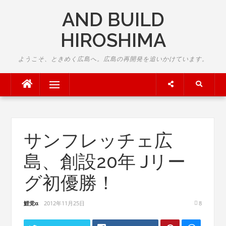
Skip
AND BUILD
to
content
HIROSHIMA
ようこそ、ときめく広島へ。広島の再開発を追いかけています。
Menu
サンフレッチェ広
島、創設20年 Jリー
グ初優勝！
鯉党α
2012年11月25日
8