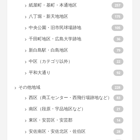
紙屋町・基町・本通地区
257
八丁堀・新天地地区
175
中央公園・旧市民球場跡地
105
千田町地区・広島大学跡地
36
新白島駅・白島地区
79
中区（カテゴリ以外）
22
平和大通り
92
その他地域
228
西区（商工センター・西飛行場跡地など）
83
南区（段原・宇品地区など）
21
東区・安芸区・安芸郡
14
安佐南区・安佐北区・佐伯区
28