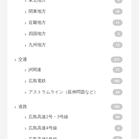
5
関東地方
10
近畿地方
11
四国地方
2
九州地方
13
交通
211
JR関連
71
広島電鉄
105
アストラムライン（延伸問題など）
24
道路
159
広島高速2号・3号線
60
広島高速4号線
4
広島高速5号線