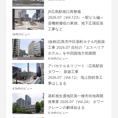
JR広島駅南口再整備
2026.07（Vol.123）＜駅ビル編＞
資機材撤収の東側、地下広場拡張
工事など
5k件のビュー
(仮称)広島市中区基町ホテルPJ新築
工事 2026.07 自社の『エスペリア
ホテル』を中四国地方初展開
4.5k件のビュー
アパホテル＆リゾート〈広島駅前
タワー〉 新築工事
2026.07（Vol.12） 地上部鉄骨工
事はじまる
4.5k件のビュー
基町相生通地区第一種市街地再開
発事業 2026.07（Vol.24） タワー
クレーンの解体始まる
4.1k件のビュー