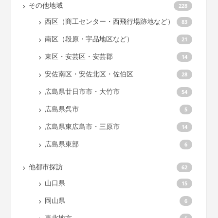
その他地域
228
西区（商工センター・西飛行場跡地など）
83
南区（段原・宇品地区など）
21
東区・安芸区・安芸郡
14
安佐南区・安佐北区・佐伯区
28
広島県廿日市市・大竹市
54
広島県呉市
5
広島県東広島市・三原市
14
広島県東部
6
他都市探訪
62
山口県
15
岡山県
6
東北地方