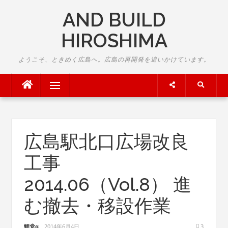
Skip
AND BUILD
to
content
HIROSHIMA
ようこそ、ときめく広島へ。広島の再開発を追いかけています。
Menu
広島駅北口広場改良
工事
2014.06（Vol.8） 進
む撤去・移設作業
鯉党α
2014年6月4日
3