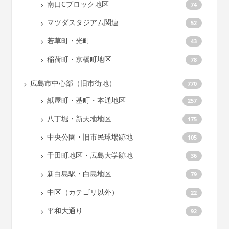
南口Cブロック地区
74
マツダスタジアム関連
52
若草町・光町
43
稲荷町・京橋町地区
78
広島市中心部（旧市街地）
770
紙屋町・基町・本通地区
257
八丁堀・新天地地区
175
中央公園・旧市民球場跡地
105
千田町地区・広島大学跡地
36
新白島駅・白島地区
79
中区（カテゴリ以外）
22
平和大通り
92