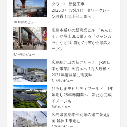
タワー〉 新築工事
2026.07（Vol.11） タワークレー
ン設置！地上部工事へ
10.1k件のビュー
広島本通りの新商業ビル 『もんじ
ゃ』や屋上BBQ備える『ジャンカ
ラ』など4店舗が7月末から順次オ
ープン
9.1k件のビュー
広島駅北口の新アリーナ、JR西日
本が事業計画提示へ 1万人規模・
2031年度開業に現実味
7.1k件のビュー
ひろしまモビリティワールド、1年
延期し28年春開業へ 新たな完成
イメージも
7k件のビュー
広島県警察本部別館の建て替え計
画 解体工事進む
5.2k件のビュー