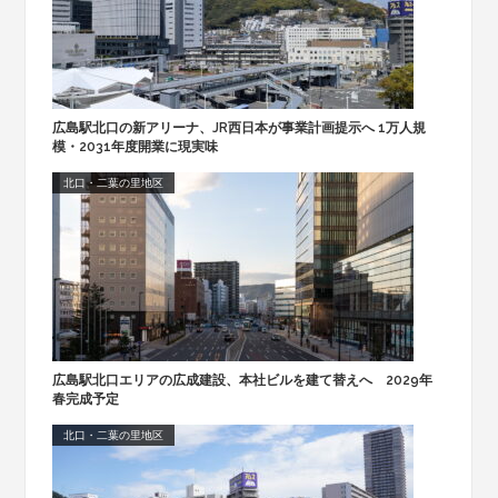
広島駅北口の新アリーナ、JR西日本が事業計画提示へ 1万人規
模・2031年度開業に現実味
北口・二葉の里地区
広島駅北口エリアの広成建設、本社ビルを建て替えへ 2029年
春完成予定
北口・二葉の里地区