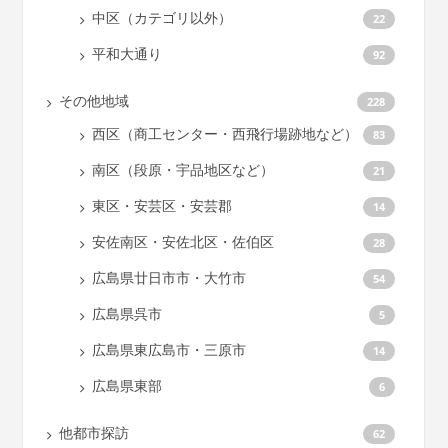
中区（カテゴリ以外）
22
平和大通り
92
その他地域
228
西区（商工センター・西飛行場跡地など）
83
南区（段原・宇品地区など）
21
東区・安芸区・安芸郡
14
安佐南区・安佐北区・佐伯区
28
広島県廿日市市・大竹市
54
広島県呉市
5
広島県東広島市・三原市
14
広島県東部
6
他都市探訪
62