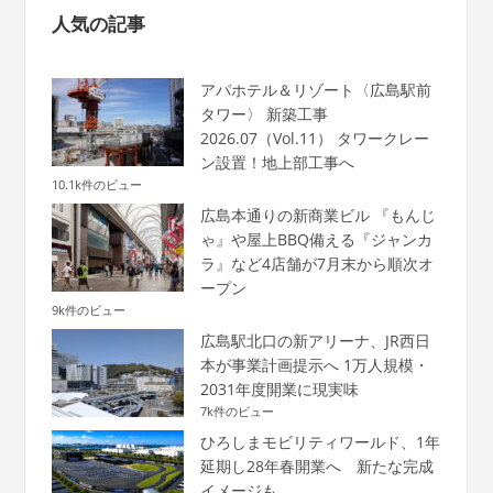
人気の記事
アパホテル＆リゾート〈広島駅前
タワー〉 新築工事
2026.07（Vol.11） タワークレー
ン設置！地上部工事へ
10.1k件のビュー
広島本通りの新商業ビル 『もんじ
ゃ』や屋上BBQ備える『ジャンカ
ラ』など4店舗が7月末から順次オ
ープン
9k件のビュー
広島駅北口の新アリーナ、JR西日
本が事業計画提示へ 1万人規模・
2031年度開業に現実味
7k件のビュー
ひろしまモビリティワールド、1年
延期し28年春開業へ 新たな完成
イメージも