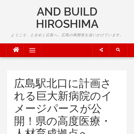
Skip
AND BUILD
to
content
HIROSHIMA
ようこそ、ときめく広島へ。広島の再開発を追いかけています。
Menu
広島駅北口に計画さ
れる巨大新病院のイ
メージパースが公
開！県の高度医療・
人材育成拠点へ