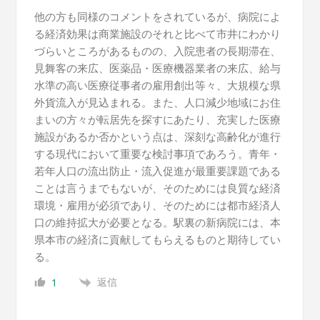
他の方も同様のコメントをされているが、病院によ
る経済効果は商業施設のそれと比べて市井にわかり
づらいところがあるものの、入院患者の長期滞在、
見舞客の来広、医薬品・医療機器業者の来広、給与
水準の高い医療従事者の雇用創出等々、大規模な県
外貨流入が見込まれる。また、人口減少地域にお住
まいの方々が転居先を探すにあたり、充実した医療
施設があるか否かという点は、深刻な高齢化が進行
する現代において重要な検討事項であろう。青年・
若年人口の流出防止・流入促進が最重要課題である
ことは言うまでもないが、そのためには良質な経済
環境・雇用が必須であり、そのためには都市経済人
口の維持拡大が必要となる。駅裏の新病院には、本
県本市の経済に貢献してもらえるものと期待してい
る。
返信
1