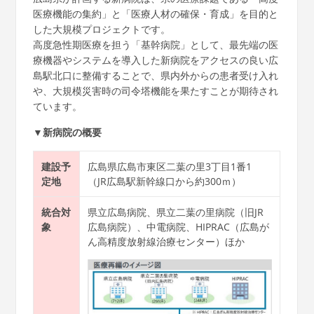
医療機能の集約」と「医療人材の確保・育成」を目的と
した大規模プロジェクトです。
高度急性期医療を担う「基幹病院」として、最先端の医
療機器やシステムを導入した新病院をアクセスの良い広
島駅北口に整備することで、県内外からの患者受け入れ
や、大規模災害時の司令塔機能を果たすことが期待され
ています。
▼新病院の概要
建設予
広島県広島市東区二葉の里3丁目1番1
定地
（JR広島駅新幹線口から約300ｍ）
統合対
県立広島病院、県立二葉の里病院（旧JR
象
広島病院）、中電病院、HIPRAC（広島が
ん高精度放射線治療センター）ほか