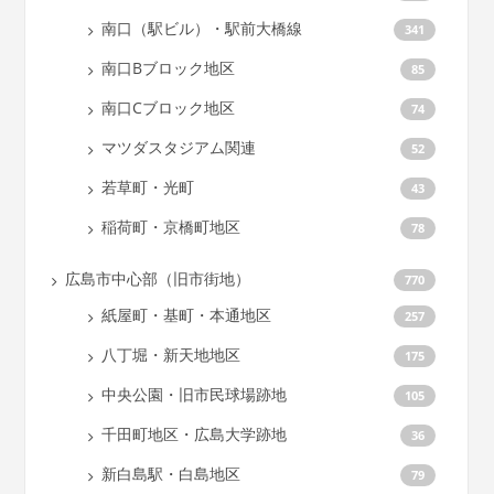
南口（駅ビル）・駅前大橋線
341
南口Bブロック地区
85
南口Cブロック地区
74
マツダスタジアム関連
52
若草町・光町
43
稲荷町・京橋町地区
78
広島市中心部（旧市街地）
770
紙屋町・基町・本通地区
257
八丁堀・新天地地区
175
中央公園・旧市民球場跡地
105
千田町地区・広島大学跡地
36
新白島駅・白島地区
79