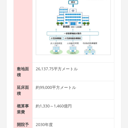
敷地面
26,137.75平方メートル
積
延床面
約99,000平方メートル
積
概算事
約1,330～1,460億円
業費
開院予
2030年度