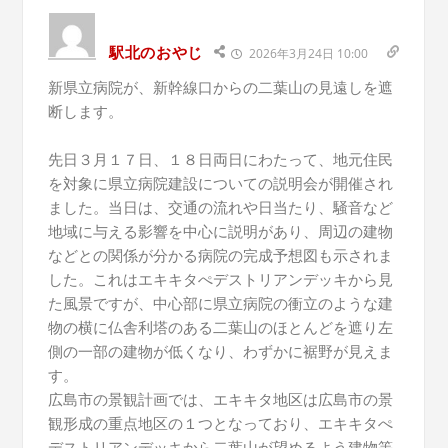
駅北のおやじ
2026年3月24日 10:00
新県立病院が、新幹線口からの二葉山の見遠しを遮
断します。
先日３月１７日、１８日両日にわたって、地元住民
を対象に県立病院建設についての説明会が開催され
ました。当日は、交通の流れや日当たり、騒音など
地域に与える影響を中心に説明があり、周辺の建物
などとの関係が分かる病院の完成予想図も示されま
した。これはエキキタぺデストリアンデッキから見
た風景ですが、中心部に県立病院の衝立のような建
物の横に仏舎利塔のある二葉山のほとんどを遮り左
側の一部の建物が低くなり、わずかに裾野が見えま
す。
広島市の景観計画では、エキキタ地区は広島市の景
観形成の重点地区の１つとなっており、エキキタぺ
デストリアンデッキから二葉山が望めるよう建物等