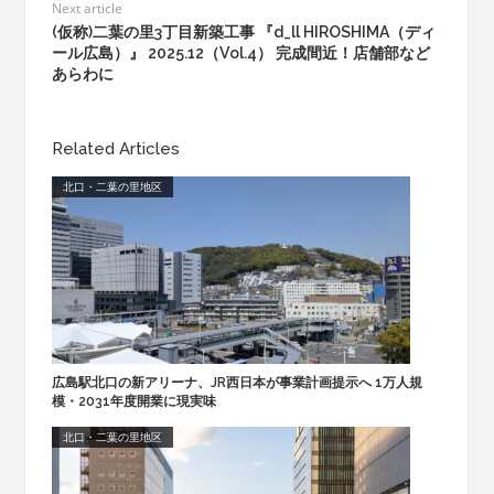
Next article
(仮称)二葉の里3丁目新築工事 『d_ll HIROSHIMA（ディ
ール広島）』 2025.12（Vol.4） 完成間近！店舗部など
あらわに
Related Articles
北口・二葉の里地区
広島駅北口の新アリーナ、JR西日本が事業計画提示へ 1万人規
模・2031年度開業に現実味
北口・二葉の里地区