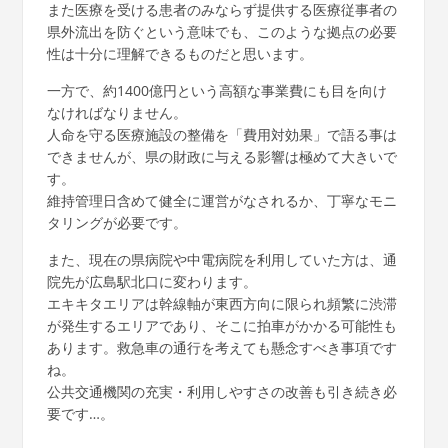
また医療を受ける患者のみならず提供する医療従事者の
県外流出を防ぐという意味でも、このような拠点の必要
性は十分に理解できるものだと思います。
一方で、約1400億円という高額な事業費にも目を向け
なければなりません。
人命を守る医療施設の整備を「費用対効果」で語る事は
できませんが、県の財政に与える影響は極めて大きいで
す。
維持管理日含めて健全に運営がなされるか、丁寧なモニ
タリングが必要です。
また、現在の県病院や中電病院を利用していた方は、通
院先が広島駅北口に変わります。
エキキタエリアは幹線軸が東西方向に限られ頻繁に渋滞
が発生するエリアであり、そこに拍車がかかる可能性も
あります。救急車の通行を考えても懸念すべき事項です
ね。
公共交通機関の充実・利用しやすさの改善も引き続き必
要です…。