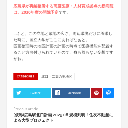
広島県が再編整備する高度医療・人材育成拠点の新病院
は、2030年度の開院予定
です。
…ふと、この立地と敷地の広さ、周辺環境だけに着眼し
た時に、国立大学がここにあればなぁと。
区画整理時の地区計画の計画の時点で医療機能を配置す
ること方向付けられていたので、身も蓋もない妄想です
がね。
北口・二葉の里地区
CATEGORIES
Twitter
Facebook
Previous article
(仮称)広島駅北口計画 2025.08 規模判明！住友不動産に
よる大型プロジェクト