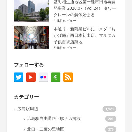
基町相生通地区第一種市街地再開
発事業 2026.07（Vol.24） タワー
クレーンの解体始まる
4.1k件のビュー
本通り・新商業ビルにコメダ『お
かげ庵』西日本初出店、マルタカ
子供百貨店跡地
3.4k件のビュー
フォローする
カテゴリー
広島駅周辺
1,128
広島駅自由通路・駅ナカ施設
201
北口・二葉の里地区
275