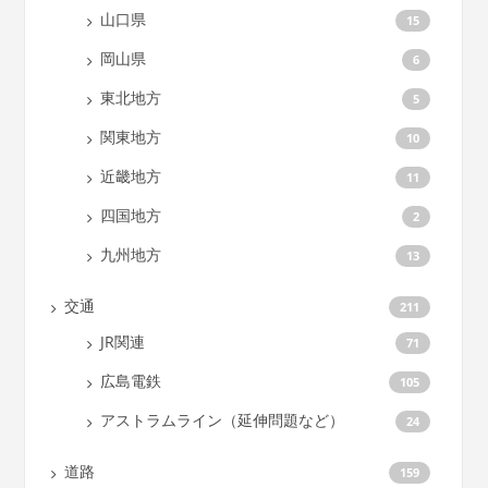
山口県
15
岡山県
6
東北地方
5
関東地方
10
近畿地方
11
四国地方
2
九州地方
13
交通
211
JR関連
71
広島電鉄
105
アストラムライン（延伸問題など）
24
道路
159