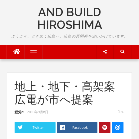
Skip
AND BUILD
to
content
HIROSHIMA
ようこそ、ときめく広島へ。広島の再開発を追いかけています。
Menu
地上・地下・高架案
広電が市へ提案
鯉党α
2010年9月8日
36
Twitter
Facebook