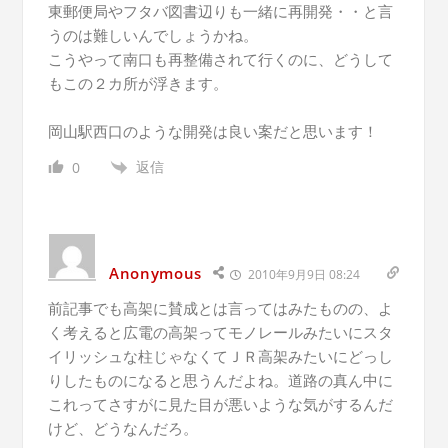
東郵便局やフタバ図書辺りも一緒に再開発・・と言
うのは難しいんでしょうかね。
こうやって南口も再整備されて行くのに、どうして
もこの２カ所が浮きます。
岡山駅西口のような開発は良い案だと思います！
返信
0
Anonymous
2010年9月9日 08:24
前記事でも高架に賛成とは言ってはみたものの、よ
く考えると広電の高架ってモノレールみたいにスタ
イリッシュな柱じゃなくてＪＲ高架みたいにどっし
りしたものになると思うんだよね。道路の真ん中に
これってさすがに見た目が悪いような気がするんだ
けど、どうなんだろ。