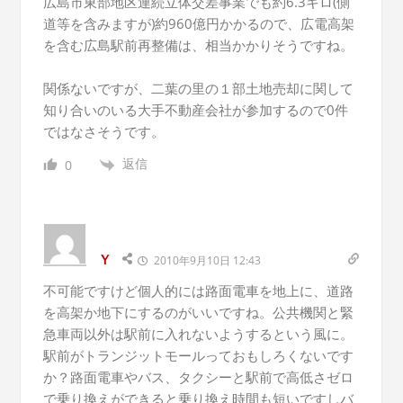
広島市東部地区連続立体交差事業でも約6.3キロ(側
道等を含みますが)約960億円かかるので、広電高架
を含む広島駅前再整備は、相当かかりそうですね。
関係ないですが、二葉の里の１部土地売却に関して
知り合いのいる大手不動産会社が参加するので0件
ではなさそうです。
返信
0
Ｙ
2010年9月10日 12:43
不可能ですけど個人的には路面電車を地上に、道路
を高架か地下にするのがいいですね。公共機関と緊
急車両以外は駅前に入れないようするという風に。
駅前がトランジットモールっておもしろくないです
か？路面電車やバス、タクシーと駅前で高低さゼロ
で乗り換えができると乗り換え時間も短いですしバ