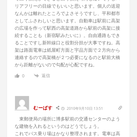
リアフリーの目線でもいいと思います。個人の送迎
なんかは離れたところでよさそうですし、平和都市
としてふさわしいと思います。自動車は駅前に高架
の広場を作って駅西の高架道路から駅前の高架に接
続することも（新宿駅みたいに）。自由通路もでき
ることですし新幹線口と役割分担が大事ですね。高
架は路面電車は紙屋町方面と宇品方面で２方向から
連絡するので高架橋が２つ必要になるのと駅前大橋
から距離がないので勾配が心配ですね。
返信
0
むーばす
2010年9月10日 13:51
東郵便局の場所に博多駅前の交通センターのよう
な建物を入れるというのはどうでしょう。
これでバス乗り場はかなり整理されます。電車は高