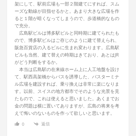
架にして、駅前広場も一部２階建てにすれば、スム
ーズな動線が目指せるかと。あまり大きな広場を作
ると１階が暗くなってしまうので、歩道橋的なもの
で充分。
広島駅ビルは博多駅ビルと同時期に建てられたも
ので、博多駅ビルはご存じのように建て替えられ、
阪急百貨店の入るビルに生まれ変わります。広島駅
ビルも当然、建て替えの時期はきており、あとはJR
がどう判断をするか。
本当は広島駅の在来線ホーム上に人工地盤を設け
て、駅西高架橋からバスを誘導した、バスターミナ
ル広場を建設すれば、乗り換えは非常に楽になりま
す。以前、スイスの地方都市でそのような光景を見
たもので、これは使えると思いました。あくまでお
金の問題は横に置いてありますが、広島の将来を考
えて悔いのないものを作って欲しいと思います。
返信
0