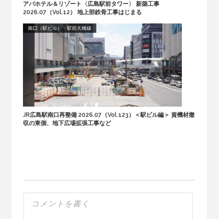
アパホテル＆リゾート〈広島駅前タワー〉 新築工事
2026.07（Vol.12） 地上部鉄骨工事はじまる
南口（駅ビル）・駅前大橋線
JR広島駅南口再整備 2026.07（Vol.123）＜駅ビル編＞ 資機材撤
収の東側、地下広場拡張工事など