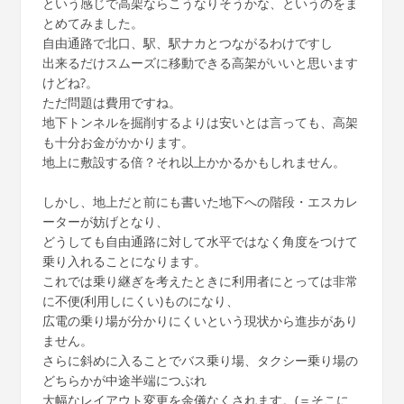
という感じで高架ならこうなりそうかな、というのをま
とめてみました。
自由通路で北口、駅、駅ナカとつながるわけですし
出来るだけスムーズに移動できる高架がいいと思います
けどね?。
ただ問題は費用ですね。
地下トンネルを掘削するよりは安いとは言っても、高架
も十分お金がかかります。
地上に敷設する倍？それ以上かかるかもしれません。
しかし、地上だと前にも書いた地下への階段・エスカレ
ーターが妨げとなり、
どうしても自由通路に対して水平ではなく角度をつけて
乗り入れることになります。
これでは乗り継ぎを考えたときに利用者にとっては非常
に不便(利用しにくい)ものになり、
広電の乗り場が分かりにくいという現状から進歩があり
ません。
さらに斜めに入ることでバス乗り場、タクシー乗り場の
どちらかが中途半端につぶれ
大幅なレイアウト変更を余儀なくされます。(＝そこに