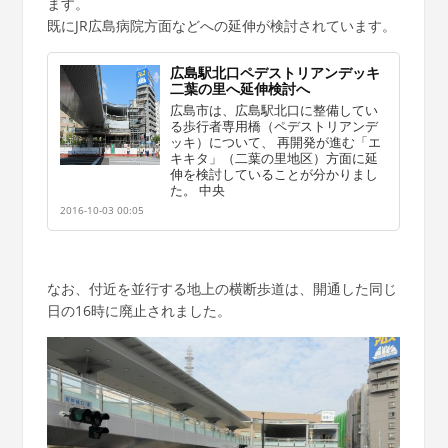
ます。
既にJR広島病院方面などへの延伸が検討されています。
広島駅北口ペデストリアンデッキ
二葉の里へ延伸検討へ
広島市は、広島駅北口に整備してい
る歩行者専用橋（ペデストリアンデ
ッキ）について、 再開発が進む「エ
キキタ」（二葉の里地区）方面に延
伸を検討していることが分かりまし
た。 中央
2016-10-03 00:05
なお、付近を並行する地上の横断歩道は、開通した同じ
日の16時に廃止されました。