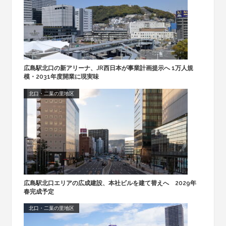
広島駅北口の新アリーナ、JR西日本が事業計画提示へ 1万人規
模・2031年度開業に現実味
北口・二葉の里地区
広島駅北口エリアの広成建設、本社ビルを建て替えへ 2029年
春完成予定
北口・二葉の里地区