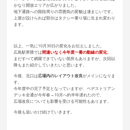
かなり開放エリアが広がりました。
地下通路への階段周りの雰囲気の変貌は凄まじいです。
上屋が設けられば部分はタクシー乗り場に生まれ変わり
ます。
以上、一気に10月30日の変化をお伝えしました。
広島駅界隈では
間違いなく今年度一番の動線の変化
。
まだすべて網羅できていない箇所もありますが、次回以
降もまた紹介していきたいと思います。
今後、北口は
広場内のレイアウト改良
がメインになりま
す。
今年度中の完了予定となっていますが、ペデストリアン
デッキ全通が今年春→10月へ約半年遅れたので、
広場改良についても影響を受ける可能性もあります。
今後も追いかけ続けていきます。