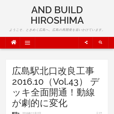
Skip
AND BUILD
to
content
HIROSHIMA
ようこそ、ときめく広島へ。広島の再開発を追いかけています。
Menu
広島駅北口改良工事
2016.10（Vol.43） デ
ッキ全面開通！動線
が劇的に変化
鯉党α
2016年11月2日
27