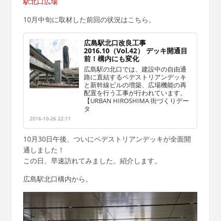
駅北口広場
10月中旬に取材した前回の状況はこちら。
広島駅北口改良工事
2016.10（Vol.42） デッキ開通目
前！構内にも変化
広島駅の北口では、建設中の自由通
路に直結するペデストリアンデッキ
と新幹線ビルの増築、広場機能の再
配置を行う工事が行われています。
【URBAN HIROSHIMA 街づくりデー
タ
2016-10-26 22:11
10月30日午後、ついにペデストリアンデッキが全面開
通しました！
この日、早速訪れてみました。紹介します。
広島駅北口構内から。