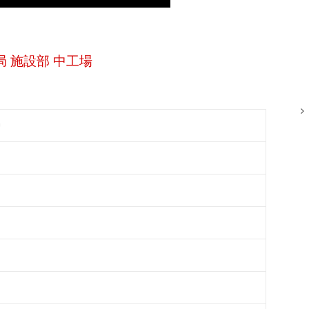
局 施設部 中工場
炉