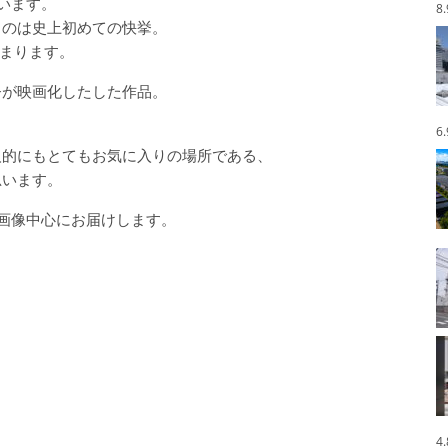
います。
8
るのは史上初めての快挙。
高まります。
督が映画化したした作品。
6
人的にもとてもお気に入りの場所である、
思います。
ら画像中心にお届けします。
4