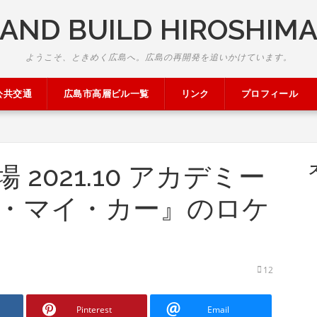
AND BUILD HIROSHIM
ようこそ、ときめく広島へ。広島の再開発を追いかけています。
公共交通
広島市高層ビル一覧
リンク
プロフィール
2021.10 アカデミー
・マイ・カー』のロケ
12
Pinterest
Email