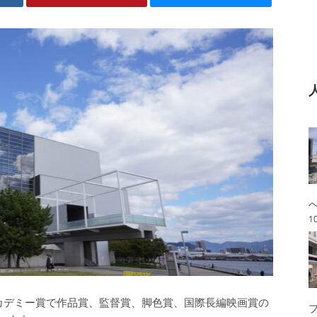
1
カデミー賞で作品賞、監督賞、脚色賞、国際長編映画賞の