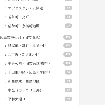
マツダスタジアム関連
52
若草町・光町
43
稲荷町・京橋町地区
77
広島市中心部（旧市街地）
770
紙屋町・基町・本通地区
257
八丁堀・新天地地区
175
中央公園・旧市民球場跡地
105
千田町地区・広島大学跡地
36
新白島駅・白島地区
79
中区（カテゴリ以外）
22
平和大通り
92