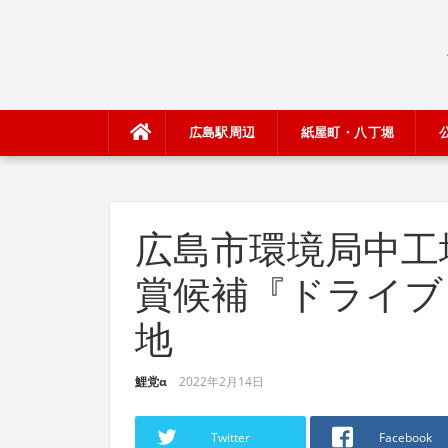
Skip
to
content
広島駅周辺
紙屋町・八丁堀
広島市環境局中工場 
賞候補『ドライブ
地
鯉党α
2022年2月14日
Twitter
Facebook