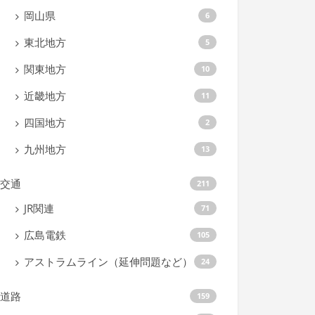
岡山県
6
東北地方
5
関東地方
10
近畿地方
11
四国地方
2
九州地方
13
交通
211
JR関連
71
広島電鉄
105
アストラムライン（延伸問題など）
24
道路
159