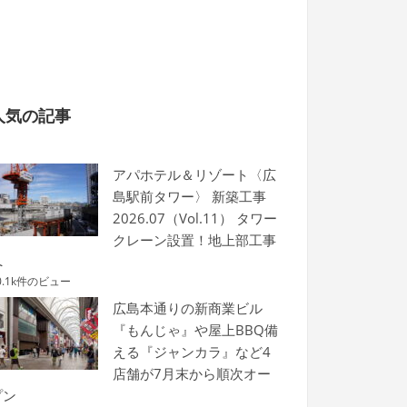
人気の記事
アパホテル＆リゾート〈広
島駅前タワー〉 新築工事
2026.07（Vol.11） タワー
クレーン設置！地上部工事
へ
0.1k件のビュー
広島本通りの新商業ビル
『もんじゃ』や屋上BBQ備
える『ジャンカラ』など4
店舗が7月末から順次オー
プン