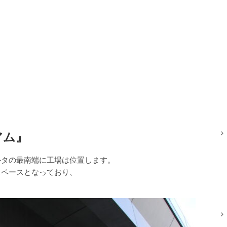
アム』
ルタの最南端に工場は位置します。
スペースとなっており、