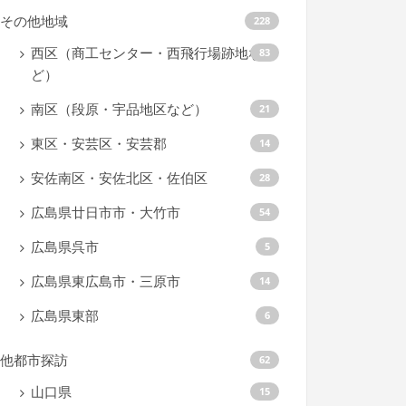
その他地域
228
西区（商工センター・西飛行場跡地な
83
ど）
南区（段原・宇品地区など）
21
東区・安芸区・安芸郡
14
安佐南区・安佐北区・佐伯区
28
広島県廿日市市・大竹市
54
広島県呉市
5
広島県東広島市・三原市
14
広島県東部
6
他都市探訪
62
山口県
15