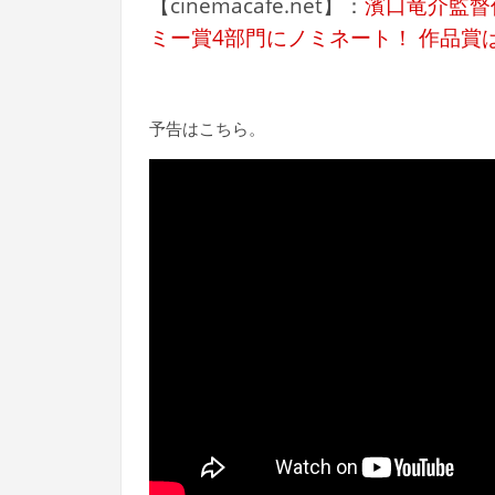
【cinemacafe.net】：
濱口竜介監督
ミー賞4部門にノミネート！ 作品賞
予告はこちら。