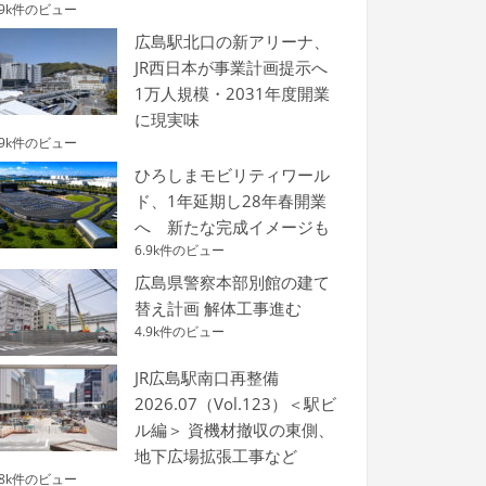
.9k件のビュー
広島駅北口の新アリーナ、
JR西日本が事業計画提示へ
1万人規模・2031年度開業
に現実味
.9k件のビュー
ひろしまモビリティワール
ド、1年延期し28年春開業
へ 新たな完成イメージも
6.9k件のビュー
広島県警察本部別館の建て
替え計画 解体工事進む
4.9k件のビュー
JR広島駅南口再整備
2026.07（Vol.123）＜駅ビ
ル編＞ 資機材撤収の東側、
地下広場拡張工事など
.8k件のビュー