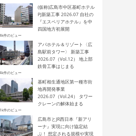
(仮称)広島市中区基町ホテル
PJ新築工事 2026.07 自社の
『エスペリアホテル』を中
四国地方初展開
.4k件のビュー
アパホテル＆リゾート〈広
島駅前タワー〉 新築工事
2026.07（Vol.12） 地上部
鉄骨工事はじまる
.4k件のビュー
基町相生通地区第一種市街
地再開発事業
2026.07（Vol.24） タワー
クレーンの解体始まる
.1k件のビュー
広島市とJR西日本『新アリ
ーナ』実現に向け協定結
ぶ！ 想定される規模や実現