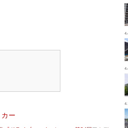
4
4
4
・カー