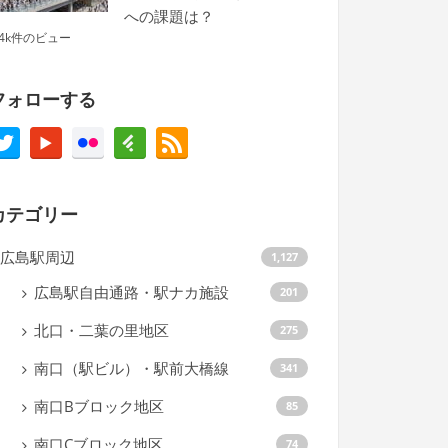
への課題は？
.4k件のビュー
フォローする
カテゴリー
広島駅周辺
1,127
広島駅自由通路・駅ナカ施設
201
北口・二葉の里地区
275
南口（駅ビル）・駅前大橋線
341
南口Bブロック地区
85
南口Cブロック地区
74