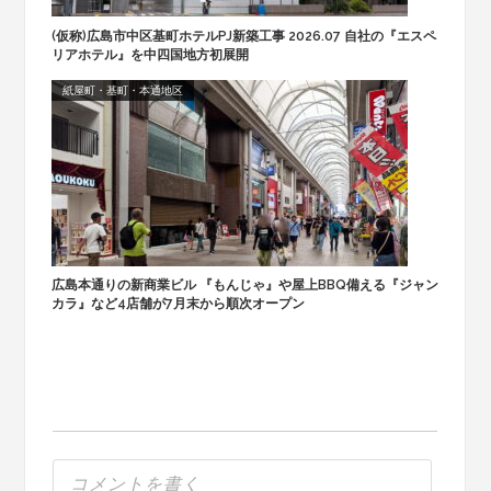
(仮称)広島市中区基町ホテルPJ新築工事 2026.07 自社の『エスペ
リアホテル』を中四国地方初展開
紙屋町・基町・本通地区
広島本通りの新商業ビル 『もんじゃ』や屋上BBQ備える『ジャン
カラ』など4店舗が7月末から順次オープン