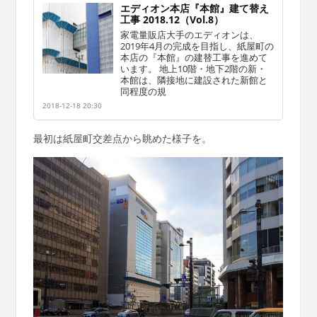
エディオン本店『本館』建て替え
工事 2018.12（Vol.8）
家電量販店大手のエディオンは、
2019年4月の完成を目指し、紙屋町の
本店の『本館』の建替工事を進めて
います。 地上10階・地下2階の新・
本館は、隣接地に建設された新館と
同程度の規
2018-12-18 20:30
最初は紙屋町交差点から眺めた様子を。