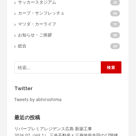
サッカースタジアム
25
カープ・サンフレッチェ
63
マツダ・カーライフ
11
お知らせ・ご挨拶
95
総合
24
検
索:
Twitter
Tweets by abhiroshima
最近の投稿
リバープレミアレジデンス広島 新築工事
2026.07（Vol.1） 三井不動産と三菱地所共同の17階建