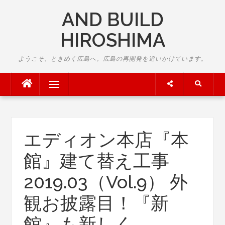
Skip
AND BUILD
to
content
HIROSHIMA
ようこそ、ときめく広島へ。広島の再開発を追いかけています。
Menu
エディオン本店『本
館』建て替え工事
2019.03（Vol.9） 外
観お披露目！『新
館』も新しく