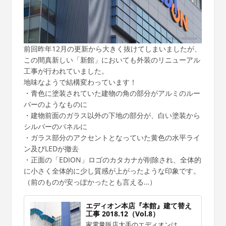
前回昨年12月の更新から大きく抜けてしまいましたが、
この間真新しい「新館」においても外装のリニューアル
工事が行われていました。
地味なようで結構変わっています！
・青色に塗装されていた建物の角の部分がアルミのルー
バーのようなものに
・建物前面のガラス以外の下地の部分が、白い塗装から
シルバーのパネルに
・ガラス部分のアクセントとなっていた黄色の水平ライ
ン及びLEDが撤去
・正面の「EDION」ロゴのカタカナが削除され、全体的
に小さく全体的に少し質感が上がったような印象です。
（前のものが安っぽかったとも言える…）
エディオン本店『本館』建て替え
工事 2018.12（Vol.8）
家電量販店大手のエディオンは、