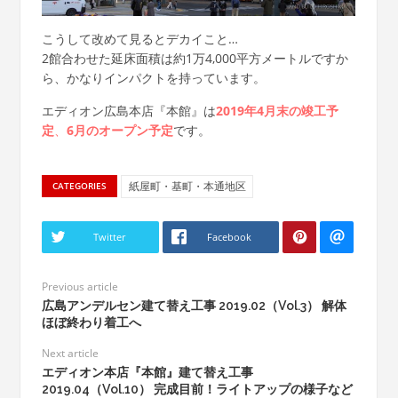
こうして改めて見るとデカイこと…
2館合わせた延床面積は約1万4,000平方メートルですか
ら、かなりインパクトを持っています。
エディオン広島本店『本館』は
2019年4月末の竣工予
定
、
6月のオープン予定
です。
紙屋町・基町・本通地区
CATEGORIES
Twitter
Facebook
Previous article
広島アンデルセン建て替え工事 2019.02（Vol.3） 解体
ほぼ終わり着工へ
Next article
エディオン本店『本館』建て替え工事
2019.04（Vol.10） 完成目前！ライトアップの様子など