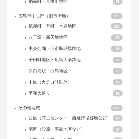
稲荷町・京橋町地区
78
広島市中心部（旧市街地）
770
紙屋町・基町・本通地区
257
八丁堀・新天地地区
175
中央公園・旧市民球場跡地
105
千田町地区・広島大学跡地
36
新白島駅・白島地区
79
中区（カテゴリ以外）
22
平和大通り
92
その他地域
228
西区（商工センター・西飛行場跡地など）
83
南区（段原・宇品地区など）
21