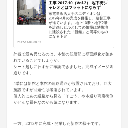
工事 2017.10（Vol.2） 地下街シ
ャレオとはフラットにならず
家電量販店大手のエディオンは、
2019年4月の完成を目指し、建替工事
が進ています。 地上10階・地下2階
を計画しビルとしての規模は隣接地
に建設された「新館」と同等のもの
になる予定
2017-11-04 00:07
外観で最も異なるのは、本館の低層部に壁面緑化が施さ
れていることでしょうか。
シート越しにわずかに確認できました。完成イメージ図
通りです。
4階には新館と本館の連絡通路が設置されており、巨大
施設ですが回遊性は考慮されています。
個人的にあの通路から見る「そごう」や本通り商店街側
がどんな景色なのかも気になります。
一方、2012年に完成・開業した新館の様子です。