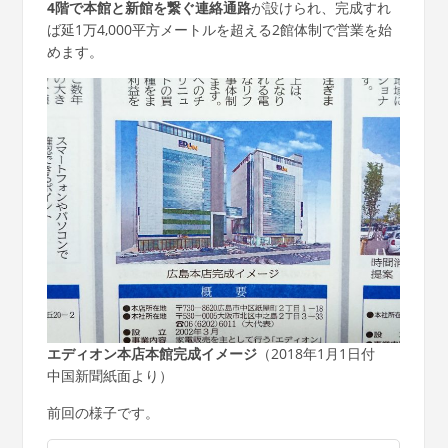
4階で本館と新館を繋ぐ連絡通路
が設けられ、完成すれ
ば延1万4,000平方メートルを超える2館体制で営業を始
めます。
エディオン本店本館完成イメージ
（2018年1月1日付
中国新聞紙面より）
前回の様子です。