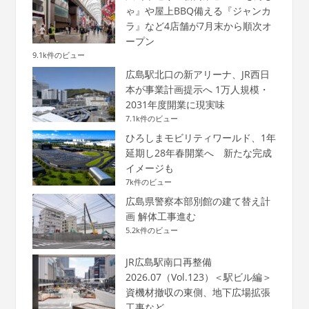
ゃ』や屋上BBQ備える『ジャンカ
ラ』など4店舗が7月末から順次オ
ープン
9.1k件のビュー
広島駅北口の新アリーナ、JR西日
本が事業計画提示へ 1万人規模・
2031年度開業に現実味
7.1k件のビュー
ひろしまモビリティワールド、1年
延期し28年春開業へ 新たな完成
イメージも
7k件のビュー
広島県警察本部別館の建て替え計
画 解体工事進む
5.2k件のビュー
JR広島駅南口再整備
2026.07（Vol.123）＜駅ビル編＞
資機材撤収の東側、地下広場拡張
工事など