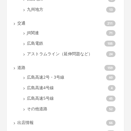
九州地方
13
交通
211
JR関連
71
広島電鉄
105
アストラムライン（延伸問題など）
24
道路
159
広島高速2号・3号線
60
広島高速4号線
4
広島高速5号線
45
その他道路
52
出店情報
66