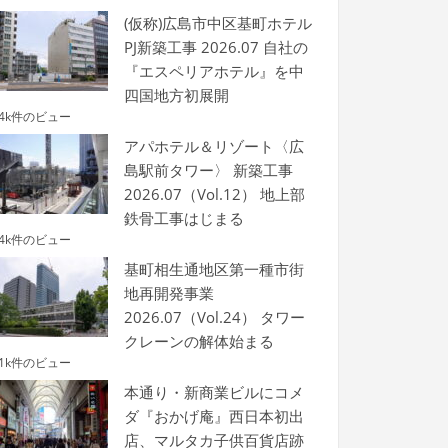
(仮称)広島市中区基町ホテル
PJ新築工事 2026.07 自社の
『エスペリアホテル』を中
四国地方初展開
.4k件のビュー
アパホテル＆リゾート〈広
島駅前タワー〉 新築工事
2026.07（Vol.12） 地上部
鉄骨工事はじまる
.4k件のビュー
基町相生通地区第一種市街
地再開発事業
2026.07（Vol.24） タワー
クレーンの解体始まる
.1k件のビュー
本通り・新商業ビルにコメ
ダ『おかげ庵』西日本初出
店、マルタカ子供百貨店跡