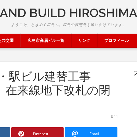
AND BUILD HIROSHIM
ようこそ、ときめく広島へ。広島の再開発を追いかけています。
公共交通
広島市高層ビル一覧
リンク
プロフィール
・駅ビル建替工事
.13） 在来線地下改札の閉
11
Pinterest
Email