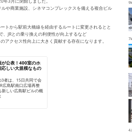
20年3月に閉館しました。
9
テルや商業施設、シネマコンプレックスを備える複合ビル
ルートから駅前大橋線を経由するルートに変更されるとと
で、JRとの乗り換えの利便性が向上するなど
7
）のアクセス性向上に大きく貢献する存在になります。
画が公表！400室のホ
相応しい大規模なもの
の3者は、15日共同で会
JR広島駅南口広場再整
る新しい広島駅ビルの概
ま
4