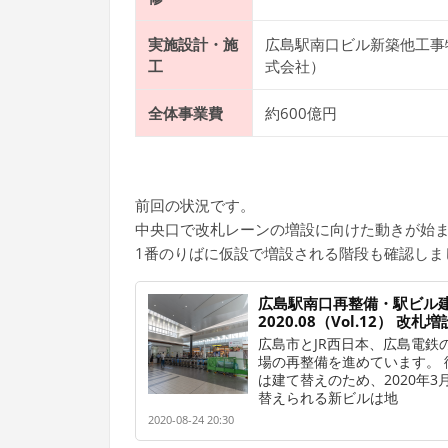
実施設計・施
広島駅南口ビル新築他工事
工
式会社）
全体事業費
約600億円
前回の状況です。
中央口で改札レーンの増設に向けた動きが始
1番のりばに仮設で増設される階段も確認しま
広島駅南口再整備・駅ビル
2020.08（Vol.12） 
広島市とJR西日本、広島電鉄
場の再整備を進めています。 
は建て替えのため、2020年3
替えられる新ビルは地
2020-08-24 20:30