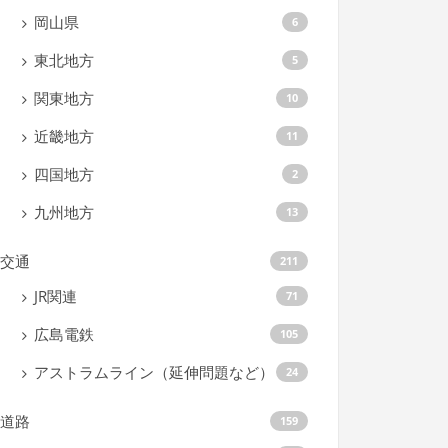
岡山県
6
東北地方
5
関東地方
10
近畿地方
11
四国地方
2
九州地方
13
交通
211
JR関連
71
広島電鉄
105
アストラムライン（延伸問題など）
24
道路
159