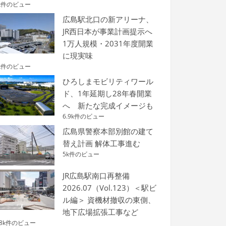
k件のビュー
広島駅北口の新アリーナ、
JR西日本が事業計画提示へ
1万人規模・2031年度開業
に現実味
k件のビュー
ひろしまモビリティワール
ド、1年延期し28年春開業
へ 新たな完成イメージも
6.9k件のビュー
広島県警察本部別館の建て
替え計画 解体工事進む
5k件のビュー
JR広島駅南口再整備
2026.07（Vol.123）＜駅ビ
ル編＞ 資機材撤収の東側、
地下広場拡張工事など
.8k件のビュー