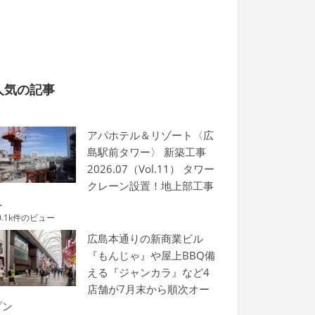
人気の記事
アパホテル＆リゾート〈広
島駅前タワー〉 新築工事
2026.07（Vol.11） タワー
クレーン設置！地上部工事
へ
0.1k件のビュー
広島本通りの新商業ビル
『もんじゃ』や屋上BBQ備
える『ジャンカラ』など4
店舗が7月末から順次オー
プン