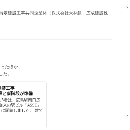
特定建設工事共同企業体（株式会社大林組・広成建設株
まったほか、
した。
建替工事
改札増設と仮階段が準備
の3者は、広島駅南口広
従来の駅ビル「ASSE」
月に閉館しました。 建て