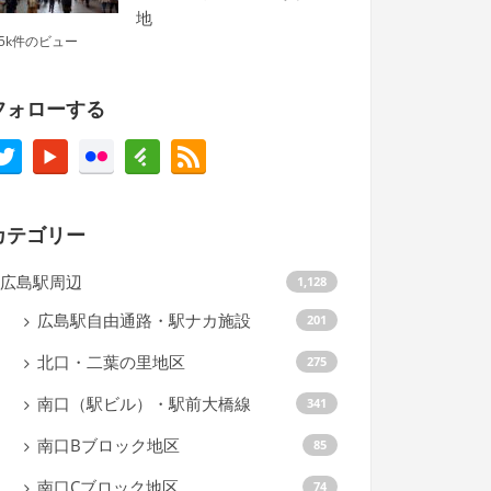
地
.5k件のビュー
フォローする
カテゴリー
広島駅周辺
1,128
広島駅自由通路・駅ナカ施設
201
北口・二葉の里地区
275
南口（駅ビル）・駅前大橋線
341
南口Bブロック地区
85
南口Cブロック地区
74