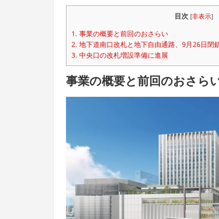
目次
[
非表示
]
1.
事業の概要と前回のおさらい
2.
地下道南口改札と地下自由通路、9月26日閉
3.
中央口の改札増設準備に進展
事業の概要と前回のおさら