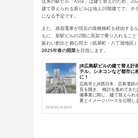
従来の駅ビル「ASSE」は建て替えのため、20
建て替えられる新ビルは地上20階建てで、ホ
になる予定です。
また、路面電車が現在の猿猴橋町を経由する
もに、新駅ビルの2階に高架で乗り入れること
賑わい創出と都心同士（紙屋町・八丁堀地区
2025年春の開業
を目指します。
JR広島駅ビルの建て替え計
テル、シネコンなど都市に
に！
広島市とJR西日本、広島電鉄
見を開き、 検討を進めてきた
備事業に関し、建て替えられ
要とイメージパースを公開し
2019-03-16 00:51