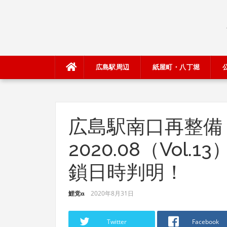
Skip
to
content
広島駅周辺
紙屋町・八丁堀
広島駅南口再整備
2020.08（Vol
鎖日時判明！
鯉党α
2020年8月31日
Twitter
Facebook