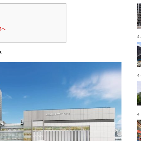
鎖へ
4
い
4
4