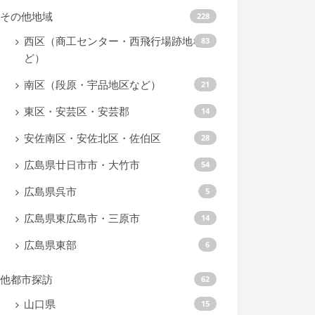
その他地域
228
西区（商工センター・西飛行場跡地な
83
ど）
南区（段原・宇品地区など）
21
東区・安芸区・安芸郡
14
安佐南区・安佐北区・佐伯区
28
広島県廿日市市・大竹市
54
広島県呉市
5
広島県東広島市・三原市
14
広島県東部
6
他都市探訪
62
山口県
15