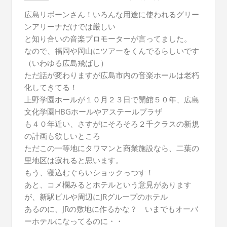
広島リボーンさん！いろんな用途に使われるグリー
ンアリーナだけでは厳しい
と知り合いの音楽プロモーターが言ってました。
なので、福岡や岡山にツアーをくんでるらしいです
（いわゆる広島飛ばし）
ただ話が変わりますが広島市内の音楽ホールは老朽
化してきてる！
上野学園ホールが１０月２３日で開館５０年、広島
文化学園HBGホールやアステールプラザ
も４０年近い、さすがにそろそろ２千クラスの新規
の計画も欲しいところ
ただこの一等地にタワマンと商業施設なら、二葉の
里地区は寂れると思います。
もう、寝込むぐらいショックっつす！
あと、コメ欄みるとホテルという意見があります
が、新駅ビルや周辺にJRグループのホテル
あるのに、JRの敷地に作るかな？ いまでもオーバ
ーホテルになってるのに・・