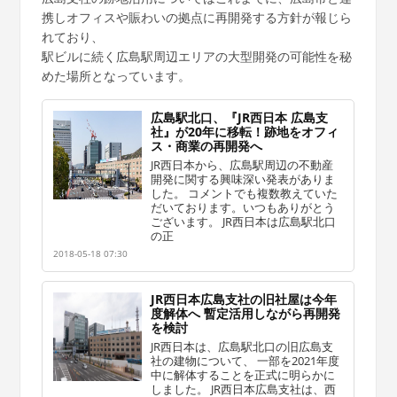
携しオフィスや賑わいの拠点に再開発する方針が報じら
れており、
駅ビルに続く広島駅周辺エリアの大型開発の可能性を秘
めた場所となっています。
広島駅北口、『JR西日本 広島支
社』が20年に移転！跡地をオフィ
ス・商業の再開発へ
JR西日本から、広島駅周辺の不動産
開発に関する興味深い発表がありま
した。 コメントでも複数教えていた
だいております。いつもありがとう
ございます。 JR西日本は広島駅北口
の正
2018-05-18 07:30
JR西日本広島支社の旧社屋は今年
度解体へ 暫定活用しながら再開発
を検討
JR西日本は、広島駅北口の旧広島支
社の建物について、 一部を2021年度
中に解体することを正式に明らかに
しました。 JR西日本広島支社は、西