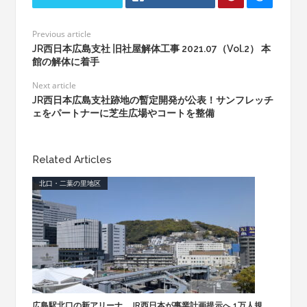
Previous article
JR西日本広島支社 旧社屋解体工事 2021.07（Vol.2） 本
館の解体に着手
Next article
JR西日本広島支社跡地の暫定開発が公表！サンフレッチ
ェをパートナーに芝生広場やコートを整備
Related Articles
北口・二葉の里地区
広島駅北口の新アリーナ、JR西日本が事業計画提示へ 1万人規