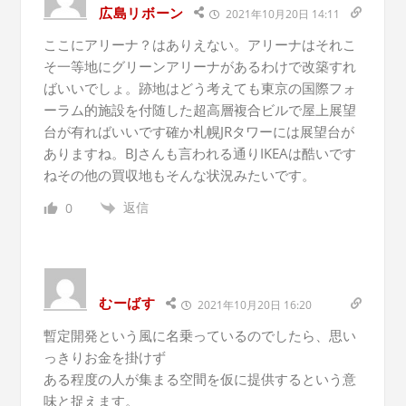
広島リボーン
2021年10月20日 14:11
ここにアリーナ？はありえない。アリーナはそれこ
そ一等地にグリーンアリーナがあるわけで改築すれ
ばいいでしょ。跡地はどう考えても東京の国際フォ
ーラム的施設を付随した超高層複合ビルで屋上展望
台が有ればいいです確か札幌JRタワーには展望台が
ありますね。BJさんも言われる通りIKEAは酷いです
ねその他の買収地もそんな状況みたいです。
返信
0
むーばす
2021年10月20日 16:20
暫定開発という風に名乗っているのでしたら、思い
っきりお金を掛けず
ある程度の人が集まる空間を仮に提供するという意
味と捉えます。