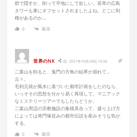
群で隠すか、削って平地にして欲しい。若草の広島
タワーも東にオフセットされましたよね。どこに利
権があるのか…
返信
0
世界のNK
2021年10月24日 10:50
二葉山を削ると、鬼門の方角の結界が崩れて…
云々。
毛利元就が風水に基づいた都市計画をしたのなら、
いっそその思想を分かり易く再現して、マニアック
なミステリーツアーでもしたらどうか。
二葉山周辺の宗教施設の集積具合って、盛り上げ方
によっては将門塚並みの都市伝説を産みそうな気が
する。
返信
0