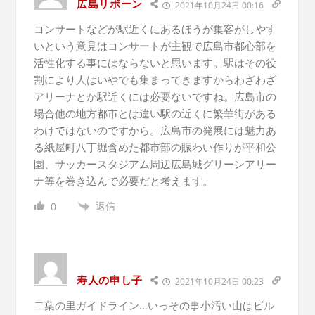
広島リボーン
2021年10月24日 00:16
コンサートなどが駅近くにあるほうが集客がしやす
いという意見はコンサートが主観で広島市都心部を
活性化する事にはならないと思います。駅はその役
割により人はいやでも集まってきますからわざわざ
アリーナとか駅近くには必要ないですね。広島市の
場合他の地方都市とは違い駅の近くに繁華街がある
わけではないのですから。広島市の発展には魅力あ
る紙屋町八丁堀含めた都市部の賑わい作りが平和公
園、サッカースタジアム周辺広島城グリーンアリー
ナ等を巻き込んで必要だと考えます。
返信
0
寿人の申し子
2021年10月24日 00:23
二葉の里ガイドライン…いっその事小汚い山はビル