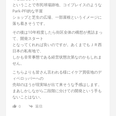
ということで市民球場跡地、コイプレイスのような
Park-PFI的な平屋
ショップと芝生の広場、一部屋根というイメージに
落ち着きそうです。
その後は10年程度したら街区全体の構想が煮詰まっ
て、開発スタート
となってくれれば良いのですが。あくまでもＪＲ西
日本の私有地で、
しかも非常事態である経営状態次第なのかもしれま
せん。
こちらよりも皆さん言われる様にイケア買収地のデ
ィベロッパーへの
売却のほうが現実味が出て来そうな予感はします。
まあしかしながら二段階に分けての開発という手も
ないことはない。
返信
0