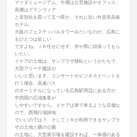
マツダミュージアム、中層は公営施設やオフィス、
高層はグランヴィア
と差別化を図って五つ星か、それに近い外資系高級
ホテル。
大阪のフェスティバルタワーみたいなのが、広島に
もひとつは欲しい
ですよね。ＪＲ任せにせず、市や県に頑張ってもら
いたい。
イケアの土地は、サンプラザ移転というかたちで、
大型アリーナ建設が
いいと思います。コンサートやビジネスイベントを
行う場合、高速バス
のターミナルになっている広島駅周辺にある方が、
中四国の広域集客が
しやすいですから。イケアは車で来るような店舗な
ので、西飛行場跡地
でいいのでは？ そしてＪＲが利用できるサンプラ
ザの土地と隣の公園
の土地に、大型展示場を建設すれば、一体感のある