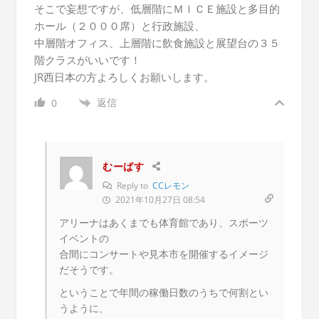
そこで妄想ですが、低層階にＭＩＣＥ施設と多目的
ホール（２０００席）と行政施設、
中層階オフィス、上層階に飲食施設と展望台の３５
階クラスがいいです！
JR西日本の方よろしくお願いします。
返信
0
むーばす
Reply to
CCレモン
2021年10月27日 08:54
アリーナはあくまでも体育館であり、スポーツ
イベントの
合間にコンサートや見本市を開催するイメージ
だそうです。
ということで年間の稼働日数のうちで何割とい
うように、