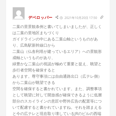
デベロッパー
2021年10月20日 17:50
二葉の里景観条例と書いてしまいましたが、正しく
は二葉の里地区まちづくり
ガイドラインの中にある二葉山軸というものがあ
り、広島駅新幹線口から
二葉山（仏舎利塔が建っているエリア）への景観形
成軸というものがあり、
緑豊かな二葉山の視認が極めて重要と捉え、眺望と
歩行者空間を確保すると
あります。尊守事項には自由通路出口（広テレ側）
から二葉山が眺望できる
空間を確保すると書かれています。また、調整事項
として眺望に対して開放感が確保できるように低層
部分のスカイラインの意匠や野外広告の配置等につ
いて配慮すると書かれていますね。それを踏まえる
と今の広テレと現在取り壊しているJRのビルの西端