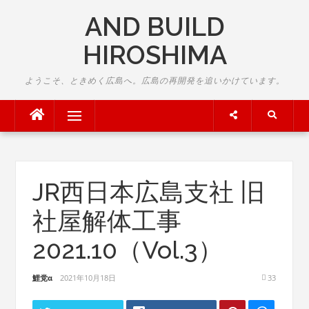
Skip
AND BUILD
to
content
HIROSHIMA
ようこそ、ときめく広島へ。広島の再開発を追いかけています。
Menu
JR西日本広島支社 旧
社屋解体工事
2021.10（Vol.3）
鯉党α
2021年10月18日
33