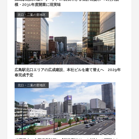
模・2031年度開業に現実味
北口・二葉の里地区
広島駅北口エリアの広成建設、本社ビルを建て替えへ 2029年
春完成予定
北口・二葉の里地区