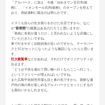
「アルパーク」に加え、今後「ゆめタウン廿日市(仮
称)」、「イオンモール石内(仮称)」のオープンを控えて
おり、供給過剰に陥るのは明らかです。
イズミも自らの生き残りをかけた出店ですから、なに
か
“新業態”
の腹案はあるのだろうと思いますが、
「単純に名前が違うだけ」と言われないような店舗にし
ていただきたいですね。
車で行きやすく比較的海が近いのですから、テーマパー
クとSCがセットになったような施設になったらと思いま
す。
巨大観覧車
などがあれば、それだけでオリジナリティが
出せます。
「どうせ子供を連れて買い物へ行くならここへ行こう」
というファミリーが増えればいいですね。
また広島中央卸売市場も目と鼻の先ですから、新鮮な瀬
戸内の海の幸が楽しめるグルメパークとセットにするの
も面白いかもしれません。