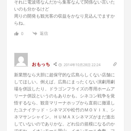
それに電波塔なんだから集客なんて関係ない言いた
いのも分かるけど
周りの開発も観光客の収益をかなり見込んでますか
らね。
返信
0
おもっち
2014年10月28日 22:24
新業態なら大胆に超保守的な広島らしくない店舗に
してほしい。例えば、広島にまったくない演劇用劇
場を併設したり、ドラゴンフライズの専用ホームア
リーナ併設というのもありかも。シネコン戦争を覚
悟するなら、観音マリーナホップから直前に撤退し
たユナイテッド・シネマズや松竹のＭＯＶＩＸ、シ
ネマサンシャイン、ＨＵＭＡＸシネマズがまだ進出
していないのでありかな。どれ位の規模になるのか
ですね。イオンモール岡山、イオンモール倉敷、フ