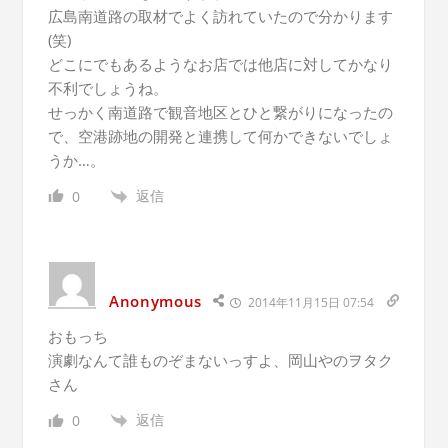
広島南道路の取材でよく訪れていたので分かります
(笑)
どこにでもあるようなお店では他店に対してかなり
不利でしょうね。
せっかく南道路で観音地区とひと繋がりになったの
で、空港跡地の開発と連携して何かできないでしょ
うか…。
返信
0
Anonymous
2014年11月15日 07:54
おもっち
演劇なんて誰ものぞまないっすよ、岡山やのヲタク
さん
返信
0