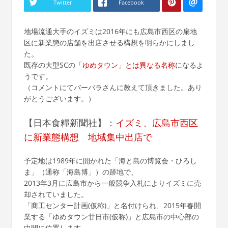
Twitter
Facebook
地場流通大手のイズミは2016年にも広島市西区の扇地
区に新業態の店舗を出店させる構想を明らかにしまし
た。
既存の大型SCの
「ゆめタウン」とは異なる名称
になるよ
うです。
（コメントにてバーバラさんに教えて頂きました。あり
がとうございます。）
【日本食糧新聞社】：
イズミ、広島市西区
に新業態構想 地域集中出店で
予定地は1989年に開かれた「海と島の博覧会・ひろし
ま」（通称「海島博」）の跡地で、
2013年3月に広島市から一般競争入札によりイズミに売
却されていました。
「商工センター計画(仮称)」と名付けられ、2015年春開
業する「ゆめタウン廿日市(仮称)」と広島市の中心部の
中間に位置します。