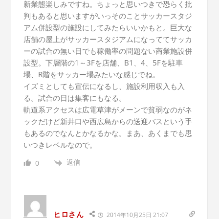
新業態楽しみですね。ちょっと思いつきで恐らく批
判もあると思いますがいっそのことサッカースタジ
アム併設型の施設にしてみたらいいかもと。巨大な
店舗の屋上がサッカースタジアムになっててサッカ
ーの試合の無い日でも稼働率の問題ない商業施設併
設型。下層階の1～3Fを店舗、B1、4、5Fを駐車
場、R階をサッカー場みたいな感じでね。
イズミとしても宣伝になるし、施設利用収入も入
る。試合の日は集客にもなる。
軌道系アクセスは広電草津がメーンで貧弱なのがネ
ックだけど新井口や西広島からの送迎バスという手
もあるのでなんとかなるかな。まあ、あくまでも思
いつきレベルなので。
返信
0
ヒロさん
2014年10月25日 21:07