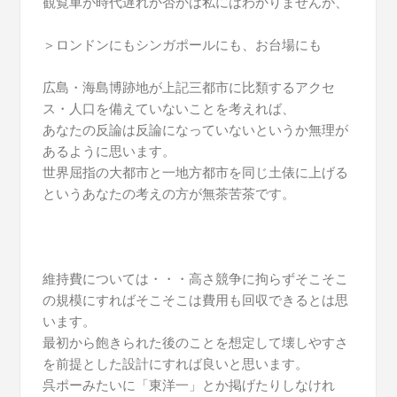
観覧車が時代遅れか否かは私にはわかりませんが、
＞ロンドンにもシンガポールにも、お台場にも
広島・海島博跡地が上記三都市に比類するアクセ
ス・人口を備えていないことを考えれば、
あなたの反論は反論になっていないというか無理が
あるように思います。
世界屈指の大都市と一地方都市を同じ土俵に上げる
というあなたの考えの方が無茶苦茶です。
維持費については・・・高さ競争に拘らずそこそこ
の規模にすればそこそこは費用も回収できるとは思
います。
最初から飽きられた後のことを想定して壊しやすさ
を前提とした設計にすれば良いと思います。
呉ポーみたいに「東洋一」とか掲げたりしなけれ