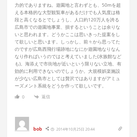
力的でありますね。遊園地と言わずとも、50mを超
える本格的な大型観覧車があるだけでも人気度は格
段と高くなるとでしょうし、人口約120万人を誇る
広島市での遊園地事業、損するということは余りな
いと思われます。どうかここは思いきった提案をし
て欲しいと思います。しっかし、前々から思ってた
のですが広島西飛行場跡地になにか遊園地なりなん
なり作ればいうのではと考えていました(水族館など
も)。海添えで市街地が近いという限りない立地、有
効的に利用できないのでしょうか。大規模娯楽施設
が少ない広島市としては贅沢ではありますがアミュ
ーズメント系統をどうか作って欲しいです。
返信
0
bob
2014年10月25日 20:44