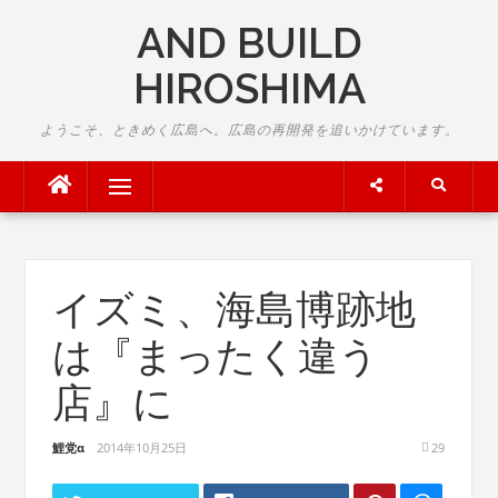
Skip
AND BUILD
to
content
HIROSHIMA
ようこそ、ときめく広島へ。広島の再開発を追いかけています。
Menu
イズミ、海島博跡地
は『まったく違う
店』に
鯉党α
2014年10月25日
29