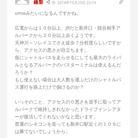
鐘梨
2014年10月25日 22:14
umieみたいになるんですかね。
広電からは１０分以上、JRだと新井口・競合相手ア
ルパークから２０分以上歩くようです。
天神川～ソレイユでさえ徒歩７分程度らしいですか
ら、アクセスの悪さが目立ちます。
仮にシャトルバスを走らせるにしても最大のライバ
ルとなるアルパークのバスターミナルは使えるんだ
ろうか？
もし使えない場合は大人数を運ぶだけのシャトルバ
ス運行を路上だけで捌けるのか？
いっそのこと、アクセスの０悪さを逆手に取ってア
ルパークで維持しきれなかったドライブインシアタ
ーが復活してくれないかなと思います。
普通のシネコンを造っても新井口駅近くの１０９に
は勝てないでしょうから。