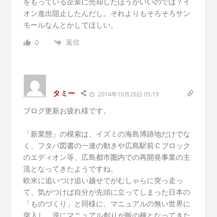
をもっている企業に売却したほうがいいのでは？イ
オン進出阻止したんだし。それよりもそろそろサン
モールなんとかしてほしい。
返信
0
タミー
2014年10月26日 05:19
ブログ更新お疲れ様です。
「新業態」の模索は、イズミの海島博跡地だけでな
く、フタバ図書の一連の動きや広島駅前Ｃブロック
のエディオン等、広島都市圏内での再開発事業の主
流となってきたようですね。
欧米に追いつけ追い越せでがむしゃらに突っ走っ
て、気がつけば自分が先頭に立ってしまった日本の
「ものづくり」と同様に、マニュアルの無い世界に
突入し、逆にマニュアル創りが飯の種となってきた