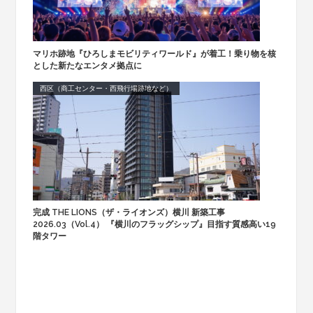
マリホ跡地『ひろしまモビリティワールド』が着工！乗り物を核
とした新たなエンタメ拠点に
西区（商工センター・西飛行場跡地など）
完成 THE LIONS（ザ・ライオンズ）横川 新築工事
2026.03（Vol.4） 『横川のフラッグシップ』目指す質感高い19
階タワー