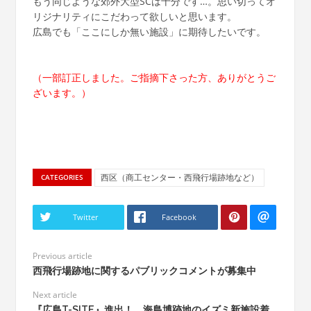
もう同じような郊外大型SCは十分です…。思い切ってオ
リジナリティにこだわって欲しいと思います。
広島でも「ここにしか無い施設」に期待したいです。
（一部訂正しました。ご指摘下さった方、ありがとうご
ざいます。）
西区（商工センター・西飛行場跡地など）
CATEGORIES
Twitter
Facebook
Previous article
西飛行場跡地に関するパブリックコメントが募集中
Next article
『広島T-SITE』進出！ 海島博跡地のイズミ新施設着