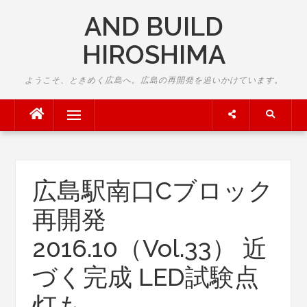
Skip
AND BUILD
to
content
HIROSHIMA
ようこそ、ときめく広島へ。広島の再開発を追いかけています。
Menu
広島駅南口Cブロック
再開発
2016.10（Vol.33） 近
づく完成 LED試験点
灯も