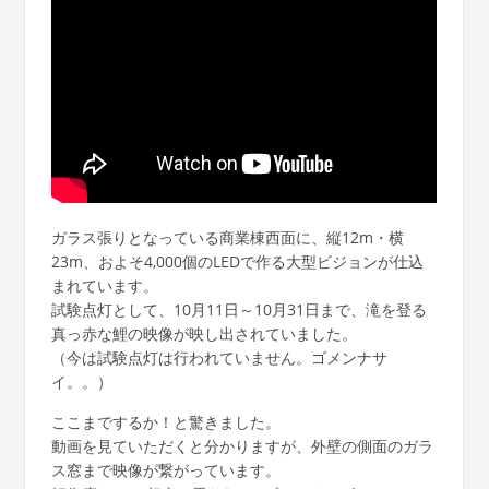
ガラス張りとなっている商業棟西面に、縦12m・横
23m、およそ4,000個のLEDで作る大型ビジョンが仕込
まれています。
試験点灯として、10月11日～10月31日まで、滝を登る
真っ赤な鯉の映像が映し出されていました。
（今は試験点灯は行われていません。ゴメンナサ
イ。。）
ここまでするか！と驚きました。
動画を見ていただくと分かりますが、外壁の側面のガラ
ス窓まで映像が繋がっています。