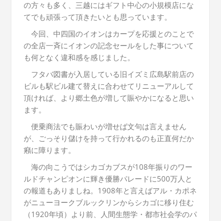
の方々も多く、三越にはギフト中心の小規模店にな
てでも頑張って頂きたいとも思っています。
今回、中四国のイオンはカープを応援とのことで
の全店一斉にイオンの記念セールをした事について
も何となく違和感を感じました。
フタバ図書が入居している旧イズミ広島駅前店の
ビルも駅ビル建て替えに合わせてリニューアルして
頂ければ、より郷土色が増して賑やかになると思い
ます。
便乗商法でも賑わいが増せば文句は言えません
が、ごっそり儲けを持って行かれるのも正直何だか
癪に障ります。
海の向こうではシカゴカブスが108年振りのワー
ルドチャンピオンに輝き優勝パレードに500万人と
の報道もありましね。1908年と言えばアル・カポネ
がニューヨークブルックリンからシカゴに移り住む
（1920年頃）より前、人間生態学・都市社会学のパ