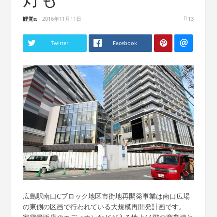
鯉党α
2016年11月11日
13
Twitter
Facebook
広島駅南口Cブロック地区市街地再開発事業は南口広場
の東側の区画で行われている大規模再開発計画です。