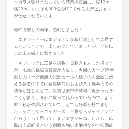
＞ガラス張りとなっている商業棟西面に、縦12m・
横23m、およそ4,000個のLEDで作る大型ビジョン
が仕込まれています。
鯉の滝登りの画像、感動しました！
エキシティーはエディオンが核店舗として入居す
るということで、楽しみにしていましたが、期待以
上の出来栄えに驚きました。
Ａブロックに三越を誘致する動きもあった様です
が、地元の福屋百貨店が入居し、今回のカープ25年
振りのリーグ優勝の記念セールの様子のを全国に伝
える報道の中では福屋駅前店および八丁堀本店での
映像がほとんどで、以前は旧市民球場に近かったそ
ごうが多く、それに取って代わっていたので、より
郷土色が強調されていて、とても好感が持てまし
た。そごうならタイガース、三越ならジャイアンツ
だろう！って思ってしまいますからね。しかし、広
島は支店経済という側面も強い土地柄なので転勤族