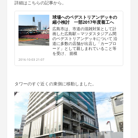
詳細はこちらの記事から。
球場へのペデストリアンデッキの
縮小検討 一部2017年度着工へ
広島市は、市道の混雑対策として計
画した広島駅～マツダスタジアム間
のペデストリアンデッキについて 沿
道に多数の店舗が出店し「カープロ
ード」として親しまれていること等
を受け、 規模
2016-10-03 21:07
タワーのすぐ近くの東側に移動しました。