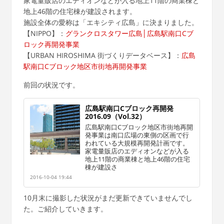
家電量販店のエディオンなどが入る地上11階の商業棟と
地上46階の住宅棟が建設されます。
施設全体の愛称は「エキシティ広島」に決まりました。
【NIPPO】：
グランクロスタワー広島│広島駅南口Cブ
ロック再開発事業
【URBAN HIROSHIMA 街づくりデータベース】：
広島
駅南口Cブロック地区市街地再開発事業
前回の状況です。
広島駅南口Cブロック再開発
2016.09（Vol.32）
広島駅南口Cブロック地区市街地再開
発事業は南口広場の東側の区画で行
われている大規模再開発計画です。
家電量販店のエディオンなどが入る
地上11階の商業棟と地上46階の住宅
棟が建設さ
2016-10-04 19:44
10月末に撮影した状況がまだ更新できていませんでし
た。ご紹介していきます。