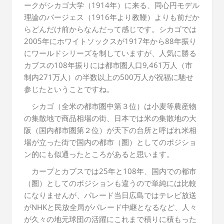
ークがシカゴ大学（1914年）に来る、同心円モデル
理論のバージェス（1916年より教鞭）よりも前だか
らどんだけ前からなんだって感じです。シカゴでは
2005年にホワイトソックスが1917年から88年振り
にワールドシリーズを制していますが、人気に勝る
カブスの108年振りには都市圏人口9,461万人（市
制内271万人）の半数以上の500万人が祝福に馳せ
参じたということですね。
シカゴ（全米の都市圏中第３位）は小麦等農産物
の集散地で商品相場の街、日本では米の集散地の大
阪（国内都市圏第２位）が天下の台所と呼ばれ米相
場が立った街で国内の都市（圏）としてのポジショ
ン的にも似通ったところがあると思います。
カープとカブスでは25年と108年、国内での都市
（圏）としてのポジションも違うので単純には比較
になりませんが、パレード当日広島ではテレビ放送
がNHKと民放全局がパレード中継となるなど、人々
が久々の地元球団の活躍にこれまで積りに積もった