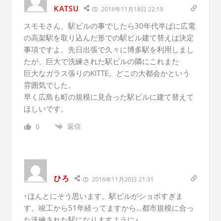
KATSU
2016年11月18日 22:19
スモモさん、駅ビルの事でしたら30年代半ばに広電
の高架駅を取り込んだ形での駅ビル建て替えは決定
事項ですよ。先日出張で久々に博多駅を利用しまし
たが、巨大で洗練された駅ビルの隣にこれまた
巨大なガラス張りのKITTE。どこの大都会かという
雰囲気でした。
早く広島も町の規模に見合った駅ビルに建て替えて
ほしいです。
返信
0
ひろ
2016年11月20日 21:31
↑ほんとにそう思います。駅ビルがショボすぎま
す。竣工から51年経ってますから…都市規模に合っ
た洗練された駅になりますように♪