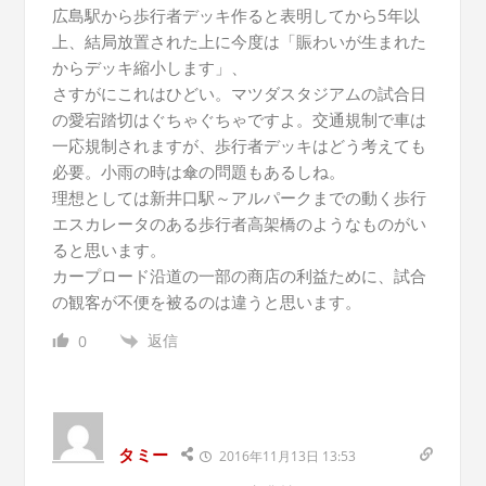
広島駅から歩行者デッキ作ると表明してから5年以
上、結局放置された上に今度は「賑わいが生まれた
からデッキ縮小します」、
さすがにこれはひどい。マツダスタジアムの試合日
の愛宕踏切はぐちゃぐちゃですよ。交通規制で車は
一応規制されますが、歩行者デッキはどう考えても
必要。小雨の時は傘の問題もあるしね。
理想としては新井口駅～アルパークまでの動く歩行
エスカレータのある歩行者高架橋のようなものがい
ると思います。
カープロード沿道の一部の商店の利益ために、試合
の観客が不便を被るのは違うと思います。
返信
0
タミー
2016年11月13日 13:53