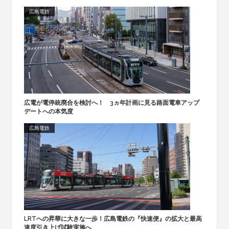
広島電鉄
広電が電停統廃合を検討へ！ 3ヵ年計画に見る路面電車アップ
デートへの本気度
広島電鉄
LRTへの昇華に大きな一歩！広島電鉄の『快速便』の拡大と最高
速度引き上げ試験実施へ