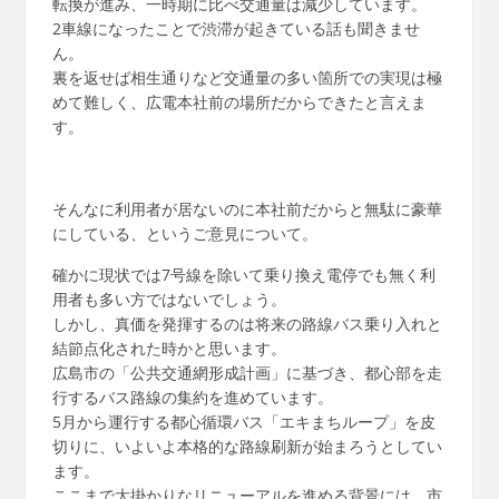
転換が進み、一時期に比べ交通量は減少しています。
2車線になったことで渋滞が起きている話も聞きませ
ん。
裏を返せば相生通りなど交通量の多い箇所での実現は極
めて難しく、広電本社前の場所だからできたと言えま
す。
そんなに利用者が居ないのに本社前だからと無駄に豪華
にしている、というご意見について。
確かに現状では7号線を除いて乗り換え電停でも無く利
用者も多い方ではないでしょう。
しかし、真価を発揮するのは将来の路線バス乗り入れと
結節点化された時かと思います。
広島市の「公共交通網形成計画」に基づき、都心部を走
行するバス路線の集約を進めています。
5月から運行する都心循環バス「エキまちループ」を皮
切りに、いよいよ本格的な路線刷新が始まろうとしてい
ます。
ここまで大掛かりなリニューアルを進める背景には、市