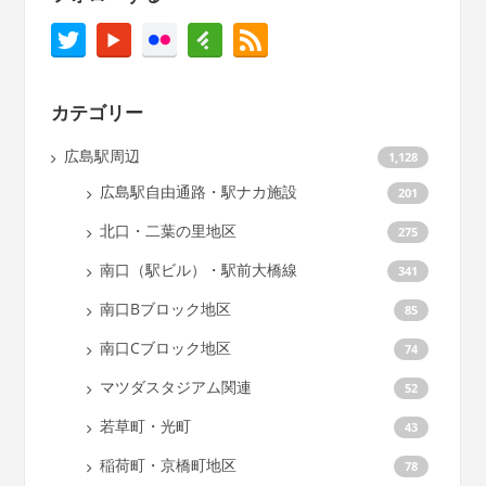
カテゴリー
広島駅周辺
1,128
広島駅自由通路・駅ナカ施設
201
北口・二葉の里地区
275
南口（駅ビル）・駅前大橋線
341
南口Bブロック地区
85
南口Cブロック地区
74
マツダスタジアム関連
52
若草町・光町
43
稲荷町・京橋町地区
78