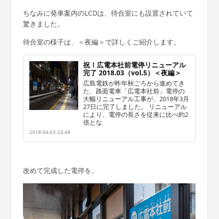
ちなみに発車案内のLCDは、待合室にも設置されていて
驚きました。
待合室の様子は、＜夜編＞で詳しくご紹介します。
祝！広電本社前電停リニューアル
完了 2018.03（vol.5）＜夜編＞
広島電鉄が昨年秋ごろから進めてき
た、路面電車「広電本社前」電停の
大幅リニューアル工事が、2018年3月
27日に完了しました。 リニューアル
により、電停の長さを従来に比べ約2
倍とな
2018-04-03 23:48
改めて完成した電停を。