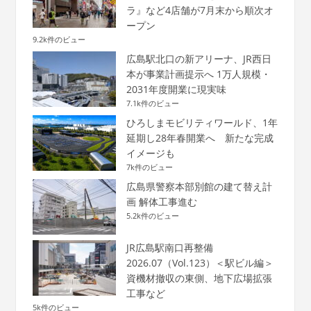
ラ』など4店舗が7月末から順次オ
ープン
9.2k件のビュー
広島駅北口の新アリーナ、JR西日
本が事業計画提示へ 1万人規模・
2031年度開業に現実味
7.1k件のビュー
ひろしまモビリティワールド、1年
延期し28年春開業へ 新たな完成
イメージも
7k件のビュー
広島県警察本部別館の建て替え計
画 解体工事進む
5.2k件のビュー
JR広島駅南口再整備
2026.07（Vol.123）＜駅ビル編＞
資機材撤収の東側、地下広場拡張
工事など
5k件のビュー