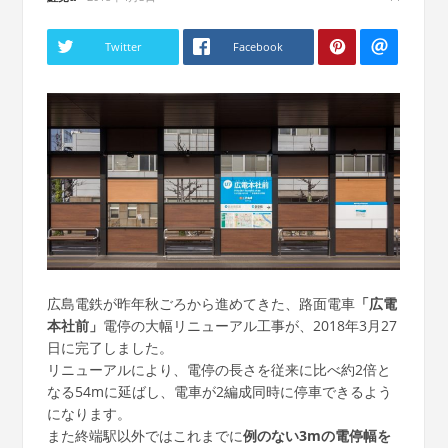
Twitter
Facebook
広島電鉄が昨年秋ごろから進めてきた、路面電車
「広電
本社前」
電停の大幅リニューアル工事が、2018年3月27
日に完了しました。
リニューアルにより、電停の長さを従来に比べ約2倍と
なる54mに延ばし、電車が2編成同時に停車できるよう
になります。
また終端駅以外ではこれまでに
例のない3mの電停幅を