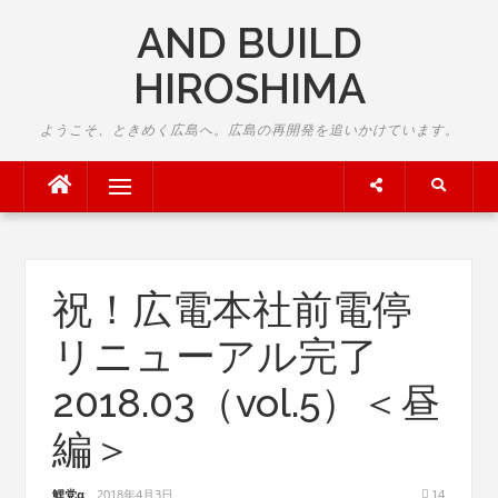
Skip
AND BUILD
to
content
HIROSHIMA
ようこそ、ときめく広島へ。広島の再開発を追いかけています。
Menu
祝！広電本社前電停
リニューアル完了
2018.03（vol.5）＜昼
編＞
鯉党α
2018年4月3日
14