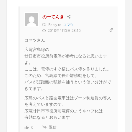
のーてんき
Reply to
コマツ
2018年4月5日 23:15
コマツさん
広電宮島線の
廿日市市役所前電停が参考になると思います
よ。
ここは、電停のすぐ横にバス停を作りました。
このため、宮島線で長距離移動をして、
バスが短距離の移動を補うという使い分けがで
きてます。
広島のバスと路面電車ははゾーン制運賃の導入
を考えていますので、
広電廿日市市役所前電停のようやハブ化は
有効になるとおもいます
返信
0