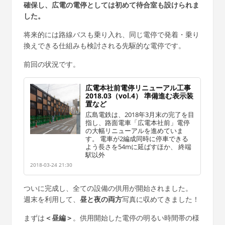
確保し、広電の電停としては初めて待合室も設けられま
した。
将来的には路線バスも乗り入れ、同じ電停で発着・乗り
換えできる仕組みも検討される先駆的な電停です。
前回の状況です。
広電本社前電停リニューアル工事
2018.03（vol.4） 準備進む表示装
置など
広島電鉄は、2018年3月末の完了を目
指し、路面電車「広電本社前」電停
の大幅リニューアルを進めていま
す。 電車が2編成同時に停車できる
よう長さを54mに延ばすほか、 終端
駅以外
2018-03-24 21:30
ついに完成し、全ての設備の供用が開始されました。
週末を利用して、
昼と夜の両方
写真に収めてきました！
まずは
＜昼編＞
。供用開始した電停の明るい時間帯の様