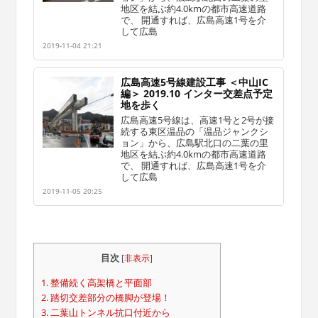
地区を結ぶ約4.0kmの都市高速道路
で、 開通すれば、広島高速1号を介
して広島
2019-11-04 21:21
広島高速5号線建設工事 ＜中山IC
編＞ 2019.10 インター交差点予定
地を歩く
広島高速5号線は、高速1号と2号が接
続する東区温品の「温品ジャンクシ
ョン」から、広島駅北口の二葉の里
地区を結ぶ約4.0kmの都市高速道路
で、 開通すれば、広島高速1号を介
して広島
2019-11-05 20:25
目次
[
非表示
]
1.
整備続く高架橋と平面部
2.
踏切交差部分の橋脚が登場！
3.
二葉山トンネル抗口付近から