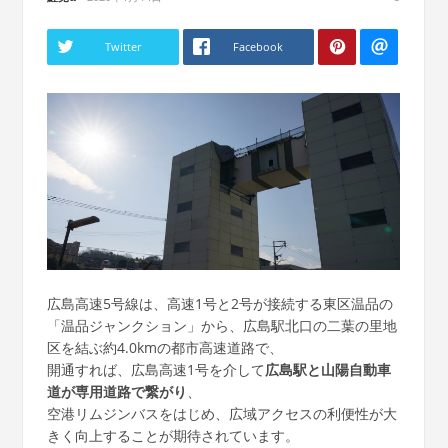
Twitter
Facebook
広島高速5号線は、高速1号と2号が接続する東区温品の
「温品ジャンクション」から、広島駅北口の二葉の里地
区を結ぶ約4.0kmの都市高速道路で、
開通すれば、広島高速1号を介して
広島駅と山陽自動車
道が専用道路で繋がり
、
空港リムジンバスをはじめ、広域アクセスの利便性が大
きく向上することが期待されています。