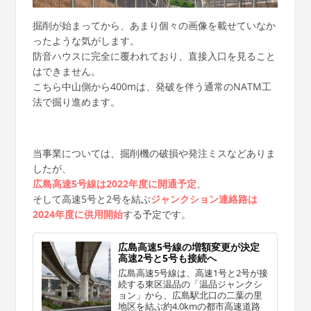
掘削が始まってから、あまり個々の画像を載せていなか
ったような気がします。
防音ハウスに完全に覆われており、直接入口を見ること
はできません。
こちら中山側から400mは、発破を伴う通常のNATM工
法で掘り進めます。
当事業については、掘削機の破損や発注ミスなどありま
したが、
広島高速5号線は2022年度に開通予定
、
そして高速5号と2号を結ぶ
ジャンクション連絡路は
2024年度に供用開始
する予定です。
広島高速5号線の増額変更が決定
高速2号と5号も接続へ
広島高速5号線は、高速1号と2号が接
続する東区温品の「温品ジャンクシ
ョン」から、広島駅北口の二葉の里
地区を結ぶ約4.0kmの都市高速道路