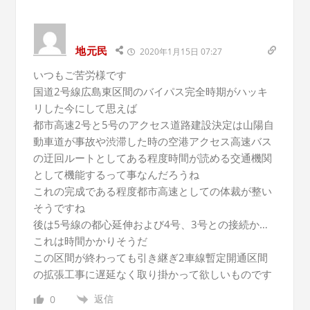
地元民
2020年1月15日 07:27
いつもご苦労様です
国道2号線広島東区間のバイパス完全時期がハッキ
リした今にして思えば
都市高速2号と5号のアクセス道路建設決定は山陽自
動車道が事故や渋滞した時の空港アクセス高速バス
の迂回ルートとしてある程度時間が読める交通機関
として機能するって事なんだろうね
これの完成である程度都市高速としての体裁が整い
そうですね
後は5号線の都心延伸および4号、3号との接続か…
これは時間かかりそうだ
この区間が終わっても引き継ぎ2車線暫定開通区間
の拡張工事に遅延なく取り掛かって欲しいものです
返信
0