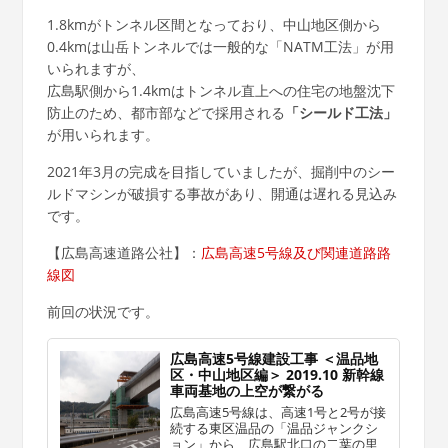
1.8kmがトンネル区間となっており、中山地区側から
0.4kmは山岳トンネルでは一般的な「NATM工法」が用
いられますが、
広島駅側から1.4kmはトンネル直上への住宅の地盤沈下
防止のため、都市部などで採用される
「シールド工法」
が用いられます。
2021年3月の完成を目指していましたが、掘削中のシー
ルドマシンが破損する事故があり、開通は遅れる見込み
です。
【広島高速道路公社】：
広島高速5号線及び関連道路路
線図
前回の状況です。
広島高速5号線建設工事 ＜温品地
区・中山地区編＞ 2019.10 新幹線
車両基地の上空が繋がる
広島高速5号線は、高速1号と2号が接
続する東区温品の「温品ジャンクシ
ョン」から、広島駅北口の二葉の里