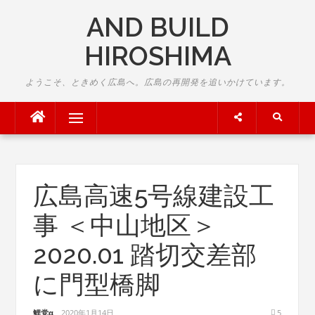
Skip
AND BUILD
to
content
HIROSHIMA
ようこそ、ときめく広島へ。広島の再開発を追いかけています。
Menu
広島高速5号線建設工
事 ＜中山地区＞
2020.01 踏切交差部
に門型橋脚
鯉党α
2020年1月14日
5