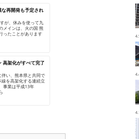
模な再開発も予定され
ますが、休みを使って九
のメインは、火の国 熊
行ったことがあります
4
 高架化がすべて完了
4
に伴い、熊本県と共同で
本線を高架化する連続立
 事業は平成13年
ら
4