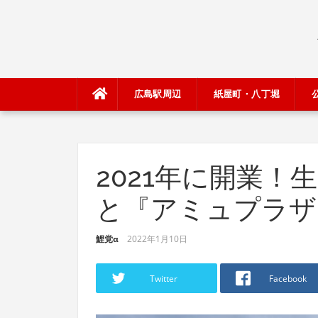
Skip
to
content
広島駅周辺
紙屋町・八丁堀
2021年に開業
と『アミュプラザ
鯉党α
2022年1月10日
Twitter
Facebook