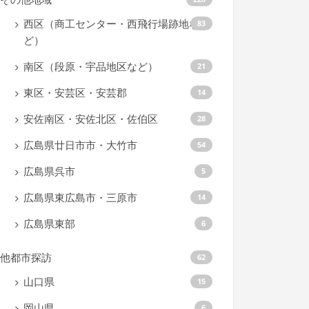
西区（商工センター・西飛行場跡地な
83
ど）
南区（段原・宇品地区など）
21
東区・安芸区・安芸郡
14
安佐南区・安佐北区・佐伯区
28
広島県廿日市市・大竹市
54
広島県呉市
5
広島県東広島市・三原市
14
広島県東部
6
他都市探訪
62
山口県
15
岡山県
6