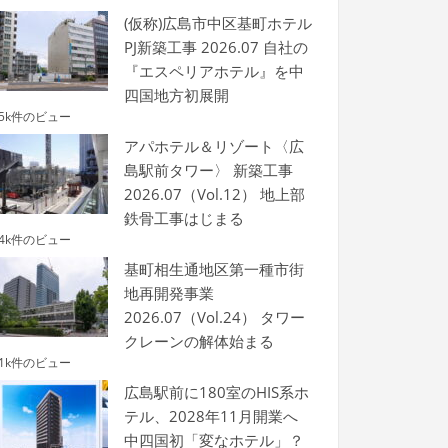
(仮称)広島市中区基町ホテル
PJ新築工事 2026.07 自社の
『エスペリアホテル』を中
四国地方初展開
.5k件のビュー
アパホテル＆リゾート〈広
島駅前タワー〉 新築工事
2026.07（Vol.12） 地上部
鉄骨工事はじまる
.4k件のビュー
基町相生通地区第一種市街
地再開発事業
2026.07（Vol.24） タワー
クレーンの解体始まる
.1k件のビュー
広島駅前に180室のHIS系ホ
テル、2028年11月開業へ
中四国初「変なホテル」？