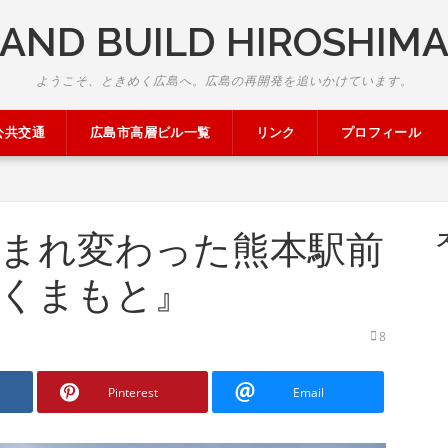
AND BUILD HIROSHIM
ようこそ、ときめく広島へ。広島の再開発を追いかけています。
公共交通
広島市高層ビル一覧
リンク
プロフィール
！生まれ変わった熊本駅前
くまもと』
8
Pinterest
Email