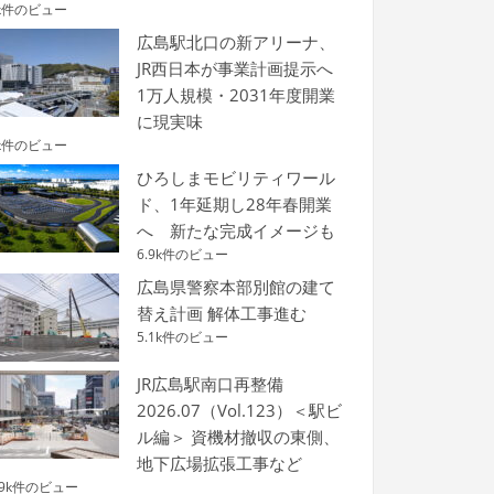
k件のビュー
広島駅北口の新アリーナ、
JR西日本が事業計画提示へ
1万人規模・2031年度開業
に現実味
k件のビュー
ひろしまモビリティワール
ド、1年延期し28年春開業
へ 新たな完成イメージも
6.9k件のビュー
広島県警察本部別館の建て
替え計画 解体工事進む
5.1k件のビュー
JR広島駅南口再整備
2026.07（Vol.123）＜駅ビ
ル編＞ 資機材撤収の東側、
地下広場拡張工事など
.9k件のビュー