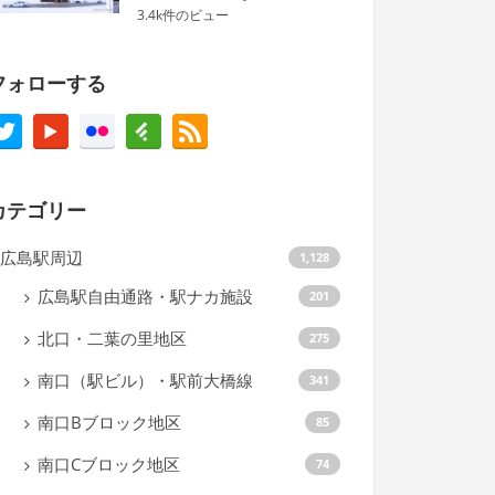
3.4k件のビュー
フォローする
カテゴリー
広島駅周辺
1,128
広島駅自由通路・駅ナカ施設
201
北口・二葉の里地区
275
南口（駅ビル）・駅前大橋線
341
南口Bブロック地区
85
南口Cブロック地区
74