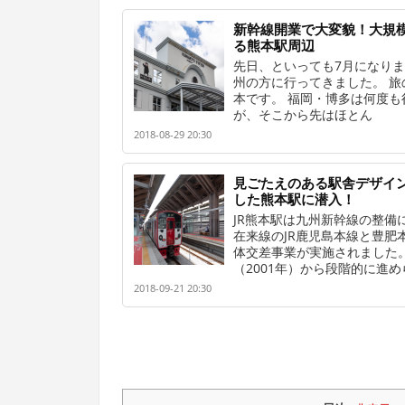
新幹線開業で大変貌！大規
る熊本駅周辺
先日、といっても7月になり
州の方に行ってきました。 旅
本です。 福岡・博多は何度も
が、そこから先はほとん
2018-08-29 20:30
見ごたえのある駅舎デザイン
した熊本駅に潜入！
JR熊本駅は九州新幹線の整備
在来線のJR鹿児島本線と豊肥
体交差事業が実施されました。
（2001年）から段階的に進め
2018-09-21 20:30