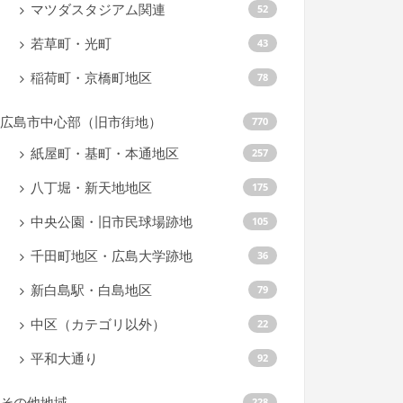
マツダスタジアム関連
52
若草町・光町
43
稲荷町・京橋町地区
78
広島市中心部（旧市街地）
770
紙屋町・基町・本通地区
257
八丁堀・新天地地区
175
中央公園・旧市民球場跡地
105
千田町地区・広島大学跡地
36
新白島駅・白島地区
79
中区（カテゴリ以外）
22
平和大通り
92
その他地域
228