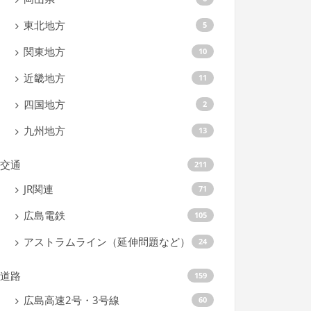
東北地方
5
関東地方
10
近畿地方
11
四国地方
2
九州地方
13
交通
211
JR関連
71
広島電鉄
105
アストラムライン（延伸問題など）
24
道路
159
広島高速2号・3号線
60