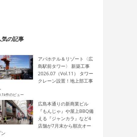
人気の記事
アパホテル＆リゾート〈広
島駅前タワー〉 新築工事
2026.07（Vol.11） タワー
クレーン設置！地上部工事
へ
0.1k件のビュー
広島本通りの新商業ビル
『もんじゃ』や屋上BBQ備
える『ジャンカラ』など4
店舗が7月末から順次オー
プン