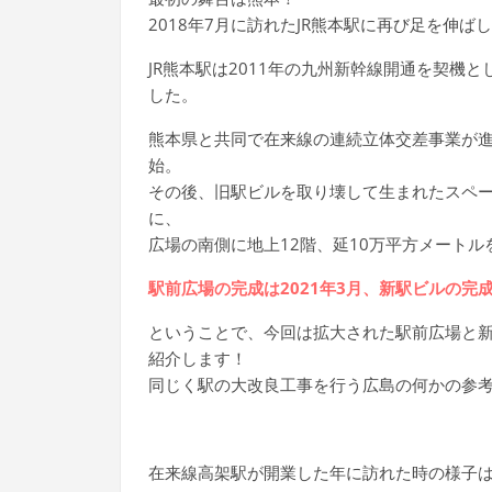
2018年7月に訪れたJR熊本駅に再び足を伸ば
JR熊本駅は2011年の九州新幹線開通を契機
した。
熊本県と共同で在来線の連続立体交差事業が進
始。
その後、旧駅ビルを取り壊して生まれたスペ
に、
広場の南側に地上12階、延10万平方メート
駅前広場の完成は2021年3月、新駅ビルの完成
ということで、今回は拡大された駅前広場と
紹介します！
同じく駅の大改良工事を行う広島の何かの参考
在来線高架駅が開業した年に訪れた時の様子