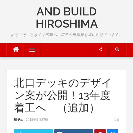
Skip
AND BUILD
to
content
HIROSHIMA
ようこそ、ときめく広島へ。広島の再開発を追いかけています。
Menu
北口デッキのデザイ
ン案が公開！13年度
着工へ （追加）
鯉党α
2013年3月27日
6