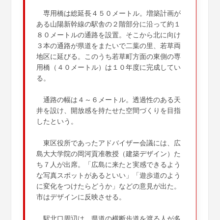
専用橋は総延長４５０メートル。増築計画が
ある山陽新幹線の駅舎の２階部分に沿って約１
８０メートルの通路を設置。そこから北に向け
３本の通路が県道をまたいで二葉の里、若草両
地区に延びる。このうち若草町方面の東側の専
用橋（４０メートル）は１０年度に完成してい
る。
通路の幅は４～６メートル。透過性のある天
井を設け、開放感を持たせた空間づくりを目指
したという。
東区役所であったアドバイザー会議には、広
島大大学院の岡河貢准教授（建築デザイン）た
ち７人が出席。「広島に来たと実感できるよう
な写真スポットがあるといい」「遊歩道のよう
に変化をつけたらどうか」などの意見が出た。
市はデザインに反映させる。
駅北口周辺は、県道の横断歩道を渡る人が多