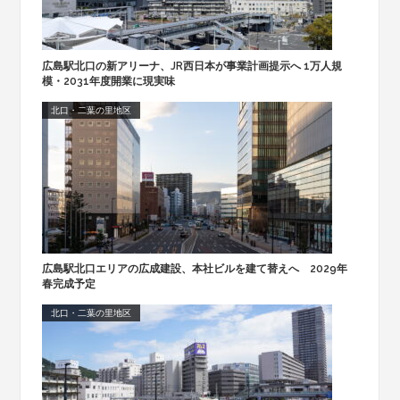
広島駅北口の新アリーナ、JR西日本が事業計画提示へ 1万人規
模・2031年度開業に現実味
北口・二葉の里地区
広島駅北口エリアの広成建設、本社ビルを建て替えへ 2029年
春完成予定
北口・二葉の里地区