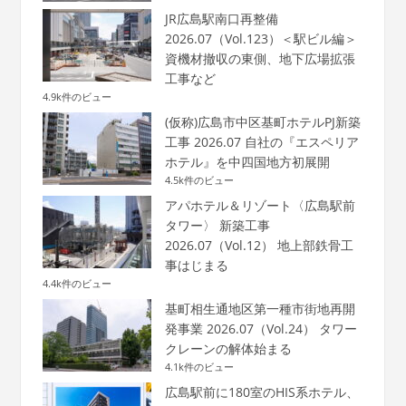
JR広島駅南口再整備
2026.07（Vol.123）＜駅ビル編＞
資機材撤収の東側、地下広場拡張
工事など
4.9k件のビュー
(仮称)広島市中区基町ホテルPJ新築
工事 2026.07 自社の『エスペリア
ホテル』を中四国地方初展開
4.5k件のビュー
アパホテル＆リゾート〈広島駅前
タワー〉 新築工事
2026.07（Vol.12） 地上部鉄骨工
事はじまる
4.4k件のビュー
基町相生通地区第一種市街地再開
発事業 2026.07（Vol.24） タワー
クレーンの解体始まる
4.1k件のビュー
広島駅前に180室のHIS系ホテル、