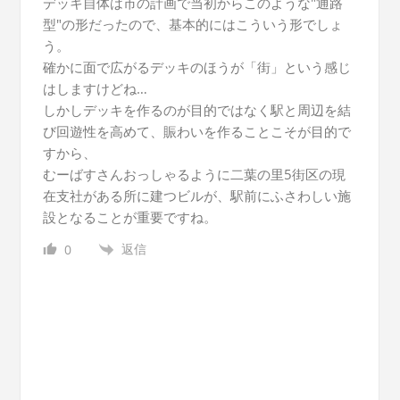
デッキ自体は市の計画で当初からこのような"通路
型"の形だったので、基本的にはこういう形でしょ
う。
確かに面で広がるデッキのほうが「街」という感じ
はしますけどね…
しかしデッキを作るのが目的ではなく駅と周辺を結
び回遊性を高めて、賑わいを作ることこそが目的で
すから、
むーばすさんおっしゃるように二葉の里5街区の現
在支社がある所に建つビルが、駅前にふさわしい施
設となることが重要ですね。
返信
0