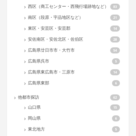
西区（商工センター・西飛行場跡地など）
83
南区（段原・宇品地区など）
21
東区・安芸区・安芸郡
14
安佐南区・安佐北区・佐伯区
28
広島県廿日市市・大竹市
54
広島県呉市
5
広島県東広島市・三原市
14
広島県東部
6
他都市探訪
62
山口県
15
岡山県
6
東北地方
5