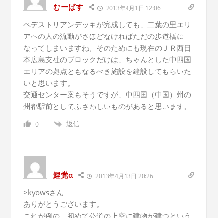
むーばす
2013年4月1日 12:06
ペデストリアンデッキが完成しても、二葉の里エリ
アへの人の流動がさほどなければただの歩道橋に
なってしまいますね。そのためにも現在のＪＲ西日
本広島支社のブロックだけは、ちゃんとした中四国
エリアの拠点ともなるべき施設を建設してもらいた
いと思います。
交通センター案もそうですが、中四国（中国）州の
州都駅前としてふさわしいものがあると思います。
返信
0
鯉党α
2013年4月13日 20:26
>kyowsさん
ありがとうございます。
これが例の、初めて公道の上空に建物が建つという