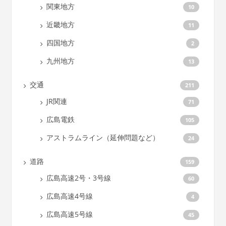
関東地方
10
近畿地方
11
四国地方
2
九州地方
13
交通
211
JR関連
71
広島電鉄
105
アストラムライン（延伸問題など）
24
道路
159
広島高速2号・3号線
60
広島高速4号線
4
広島高速5号線
45