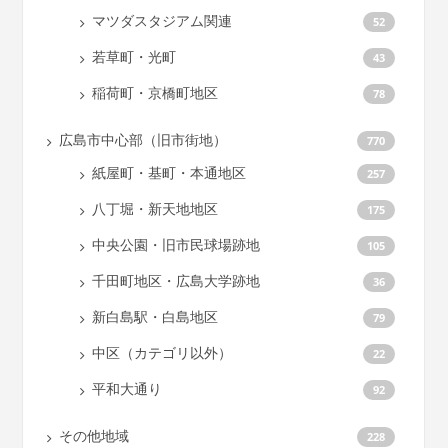
マツダスタジアム関連
52
若草町・光町
43
稲荷町・京橋町地区
78
広島市中心部（旧市街地）
770
紙屋町・基町・本通地区
257
八丁堀・新天地地区
175
中央公園・旧市民球場跡地
105
千田町地区・広島大学跡地
36
新白島駅・白島地区
79
中区（カテゴリ以外）
22
平和大通り
92
その他地域
228