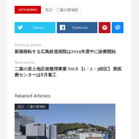
北口・二葉の里地区
CATEGORIES
Twitter
Facebook
Previous article
新築移転する広島鉄道病院は2015年度中に診療開始
Next article
二葉の里土地区画整理事業 Vol.6 【1・2・3街区】 県医
療センターは8月着工
Related Articles
北口・二葉の里地区