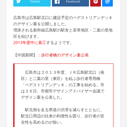
Twitter
Facebook
広島市は広島駅北口に建設予定のペデストリアンデッキ
のデザイン案を公開しました。
増床される新幹線広島駅の駅舎と若草地区・二葉の里地
区を結びます。
2013年度中に着工
するようです。
【中国新聞】：
歩行者橋のデザイン案公表
広島市は２０１３年度、ＪＲ広島駅北口（南
区）と二葉の里（東区）を結ぶ歩行者専用橋
「ペデストリアンデッキ」の工事を始める。市
は２６日、市都市デザインアドバイザー会議で
デザイン案を公表した。
駅北側を走る県道の渋滞を減らすとともに、
駅北口周辺の往来の利便性を図り、歩行者の安
全性を高めるのが狙い。