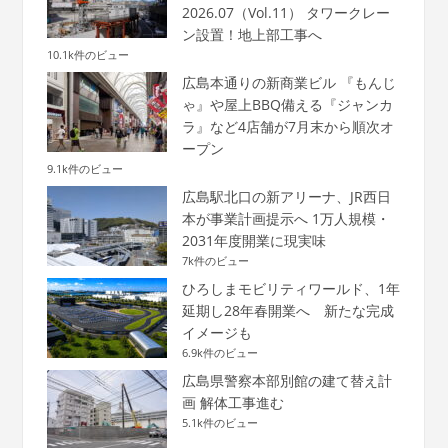
2026.07（Vol.11） タワークレー
ン設置！地上部工事へ
10.1k件のビュー
広島本通りの新商業ビル 『もんじ
ゃ』や屋上BBQ備える『ジャンカ
ラ』など4店舗が7月末から順次オ
ープン
9.1k件のビュー
広島駅北口の新アリーナ、JR西日
本が事業計画提示へ 1万人規模・
2031年度開業に現実味
7k件のビュー
ひろしまモビリティワールド、1年
延期し28年春開業へ 新たな完成
イメージも
6.9k件のビュー
広島県警察本部別館の建て替え計
画 解体工事進む
5.1k件のビュー