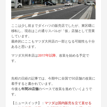
ここは少し前までダイハツの販売店でしたが、東区曙に
移転し、現在はこの通りスバルが「仮」店舗として営業
しています。
最終的にここもマツダ大州店の一部となる可能性も十分
あると思います。
マツダ大州本店は
2017年以降
、改装を始める予定で
す。
先程の日経の記事では、今期中に全国で50店舗の改装に
着手すると書かれています。
今後も
年間20店舗
のペースで改装を進めていくようで
す。
【ニュースイッチ】：
マツダは国内販売を立て直せる