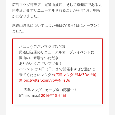
広島マツダ可部店、尾道山波店、そして旗艦店である大
州本店がまずリニューアルされることが今年1月、明ら
かになりました。
尾道山波店についてはつい先日の10月1日にオープンし
ました。
おはようございマツダ(‘v`◎)
尾道山波店のリニューアルオープンイベントに
沢山のご来場をいただき
ありがとうございマツダ！！
イベントは16日（日）まで開催中★ぜひ遊びに
来てくださいマツダ♪
#広島マツダ
#MAZDA
#尾
道
pic.twitter.com/7pVyNilzDu
— 広島マツダ カープ全力応援中！
(@hiro_maz)
2016年10月4日