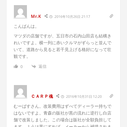
Mr.K
2016年10月26日 21:17
こんばんは。
マツダの店舗ですが、五日市の石内山田店も結構き
れいですよ。横一列に赤いクルマがずらっと並んで
いて、道路から見ると若干見上げる格好になって壮
観です。
返信
0
ＣＡＲＰ魂
2016年10月31日 12:20
むーばすさん。改装費用はずべてディーラー持ちで
はないですよ。青森の販社が黒の流れに逆行し白店
舗で改装しました。この場合は販社が全額負担して
ます。ようは黒にすれば、メーカーから補填されま