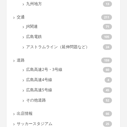
九州地方
13
交通
211
JR関連
71
広島電鉄
105
アストラムライン（延伸問題など）
24
道路
159
広島高速2号・3号線
60
広島高速4号線
4
広島高速5号線
45
その他道路
52
出店情報
66
サッカースタジアム
25