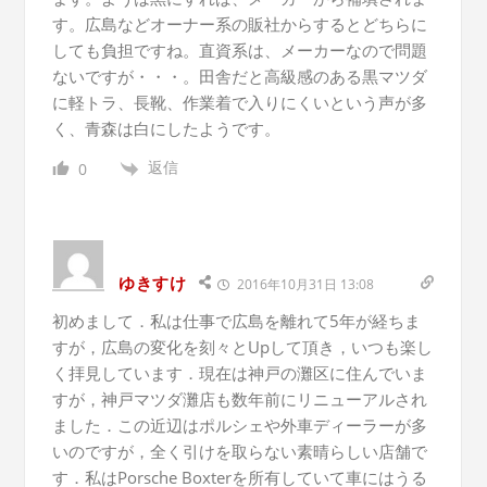
す。広島などオーナー系の販社からするとどちらに
しても負担ですね。直資系は、メーカーなので問題
ないですが・・・。田舎だと高級感のある黒マツダ
に軽トラ、長靴、作業着で入りにくいという声が多
く、青森は白にしたようです。
返信
0
ゆきすけ
2016年10月31日 13:08
初めまして．私は仕事で広島を離れて5年が経ちま
すが，広島の変化を刻々とUpして頂き，いつも楽し
く拝見しています．現在は神戸の灘区に住んでいま
すが，神戸マツダ灘店も数年前にリニューアルされ
ました．この近辺はポルシェや外車ディーラーが多
いのですが，全く引けを取らない素晴らしい店舗で
す．私はPorsche Boxterを所有していて車にはうる