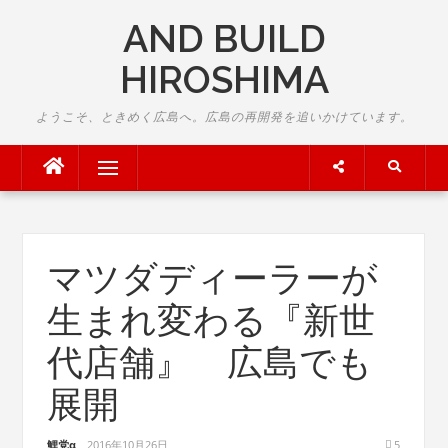
Skip
AND BUILD
to
content
HIROSHIMA
ようこそ、ときめく広島へ。広島の再開発を追いかけています。
Menu
マツダディーラーが
生まれ変わる『新世
代店舗』 広島でも
展開
鯉党α
2016年10月26日
5