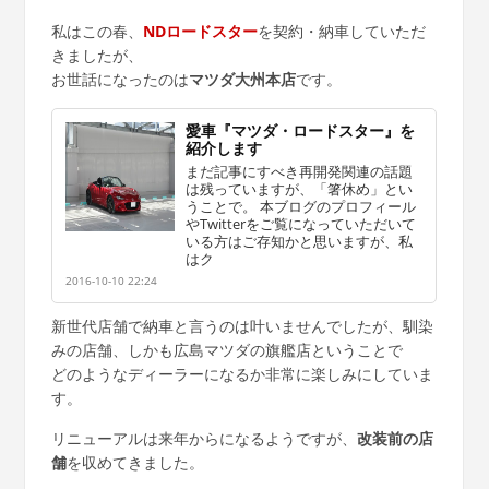
私はこの春、
NDロードスター
を契約・納車していただ
きましたが、
お世話になったのは
マツダ大州本店
です。
愛車『マツダ・ロードスター』を
紹介します
まだ記事にすべき再開発関連の話題
は残っていますが、「箸休め」とい
うことで。 本ブログのプロフィール
やTwitterをご覧になっていただいて
いる方はご存知かと思いますが、私
はク
2016-10-10 22:24
新世代店舗で納車と言うのは叶いませんでしたが、馴染
みの店舗、しかも広島マツダの旗艦店ということで
どのようなディーラーになるか非常に楽しみにしていま
す。
リニューアルは来年からになるようですが、
改装前の店
舗
を収めてきました。