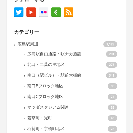
カテゴリー
広島駅周辺
1,128
広島駅自由通路・駅ナカ施設
201
北口・二葉の里地区
275
南口（駅ビル）・駅前大橋線
341
南口Bブロック地区
85
南口Cブロック地区
74
マツダスタジアム関連
52
若草町・光町
43
稲荷町・京橋町地区
78