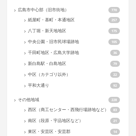
広島市中心部（旧市街地）
770
紙屋町・基町・本通地区
257
八丁堀・新天地地区
175
中央公園・旧市民球場跡地
105
千田町地区・広島大学跡地
36
新白島駅・白島地区
79
中区（カテゴリ以外）
22
平和大通り
92
その他地域
228
西区（商工センター・西飛行場跡地など）
83
南区（段原・宇品地区など）
21
東区・安芸区・安芸郡
14