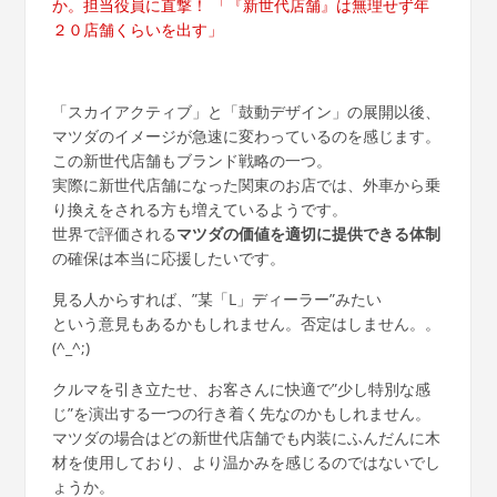
か。担当役員に直撃！ 「『新世代店舗』は無理せず年
２０店舗くらいを出す」
「スカイアクティブ」と「鼓動デザイン」の展開以後、
マツダのイメージが急速に変わっているのを感じます。
この新世代店舗もブランド戦略の一つ。
実際に新世代店舗になった関東のお店では、外車から乗
り換えをされる方も増えているようです。
世界で評価される
マツダの価値を適切に提供できる体制
の確保は本当に応援したいです。
見る人からすれば、”某「L」ディーラー”みたい
という意見もあるかもしれません。否定はしません。。
(^_^;)
クルマを引き立たせ、お客さんに快適で”少し特別な感
じ”を演出する一つの行き着く先なのかもしれません。
マツダの場合はどの新世代店舗でも内装にふんだんに木
材を使用しており、より温かみを感じるのではないでし
ょうか。