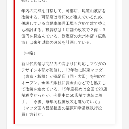
年内の完成を目指して、可部店、尾道山波店を
改装する。可部店は老朽化が進んでいるため、
併設している自動車修理工場も含めて建て替え
も検討する。投資額は１店舗の改装で２億～３
億円を見込んでいる。旗艦店の大州本店（広島
市）は来年以降の改装を計画している。
（中略）
新世代店舗は商品力の高まりに対応しマツダの
デザイン本部が監修し、13年秋に関東マツダ
（東京・板橋）が洗足店（同・大田）を初めて
オープン。全国の販社に資金面などでも協力し
て改装を進めている。15年度初めは全国で20店
舗程度だったが、今期中に50店舗で改装に着
手。「今後、毎年同程度改装を進めていく」
（マツダ国内営業担当の福原和幸常務執行役
員）方針だ。