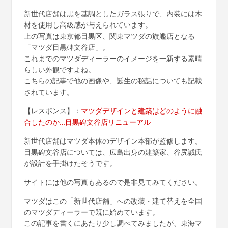
新世代店舗は黒を基調としたガラス張りで、内装には木
材を使用し高級感が与えられています。
上の写真は東京都目黒区、関東マツダの旗艦店となる
「マツダ目黒碑文谷店」。
これまでのマツダディーラーのイメージを一新する素晴
らしい外観ですよね。
こちらの記事で他の画像や、誕生の秘話についても記載
されています。
【レスポンス】：
マツダデザインと建築はどのように融
合したのか…目黒碑文谷店リニューアル
新世代店舗はマツダ本体のデザイン本部が監修します。
目黒碑文谷店については、広島出身の建築家、谷尻誠氏
が設計を手掛けたそうです。
サイトには他の写真もあるので是非見てみてください。
マツダはこの「新世代店舗」への改装・建て替えを全国
のマツダディーラーで既に始めています。
この記事を書くにあたり少し調べてみましたが、東海マ