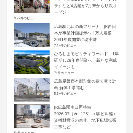
ラ』など4店舗が7月末から順次オ
ープン
9.2k件のビュー
広島駅北口の新アリーナ、JR西日
本が事業計画提示へ 1万人規模・
2031年度開業に現実味
7.1k件のビュー
ひろしまモビリティワールド、1年
延期し28年春開業へ 新たな完成
イメージも
7k件のビュー
広島県警察本部別館の建て替え計
画 解体工事進む
5.3k件のビュー
JR広島駅南口再整備
2026.07（Vol.123）＜駅ビル編＞
資機材撤収の東側、地下広場拡張
工事など
5k件のビュー