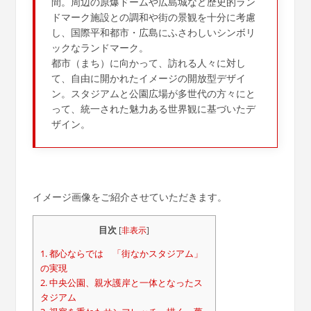
間。周辺の原爆ドームや広島城など歴史的ラン
ドマーク施設との調和や街の景観を十分に考慮
し、国際平和都市・広島にふさわしいシンボリ
ックなランドマーク。
都市（まち）に向かって、訪れる人々に対し
て、自由に開かれたイメージの開放型デザイ
ン。スタジアムと公園広場が多世代の方々にと
って、統一された魅力ある世界観に基づいたデ
ザイン。
イメージ画像をご紹介させていただきます。
目次
[
非表示
]
1.
都心ならでは 「街なかスタジアム」
の実現
2.
中央公園、親水護岸と一体となったス
タジアム