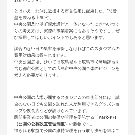
とはいえ、北側に近接する市営住宅に配慮した、”防音
壁を兼ねる上屋”や、
中央公園及び基町親水護岸と一体となったにぎわいづく
りの考え方は、実際の事業者案にもありそうですし、ぜ
ひ採用してほしいポイントでもあると思います。
試合のない日の集客を確保しなければこのスタジアムの
費用対効果は得られません。
中央公園広場、ひいては広島城や旧広島市民球場跡地を
含む都市公園としての広島市中央公園全体のビジョンを
考える必要があります。
中央公園の広場が面するスタジアムの東側部分には、試
合のない日でも公園を訪れた人が利用できるグッズショ
ップや飲食店などが設けられています。
民間事業者に公園の整備や管理を委託する
「Park-PFI」
（公園の公募設置管理制度）
の賜物です。
得られる収益で公園の維持管理を行う取り決めを結ぶこ