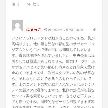
返信
0
はまっこ
2020年12月25日 18:00
いよいよプロジェクトが動き出したのですね。胸が
高鳴ります。他に類を見ない都心型のサッカースタ
ジアムということで嫌が応にも期待してしまいま
す。市民球場跡を望んでいましたが、中央公園は場
所としては最適かもしれません。他のJリーグチーム
サポもアクセスが良い都心に出来ると好印象で受け
止めているようです。吹田スタジアムの倍の予算な
ら、それなりに満足できるものを作って欲しいで
す。上のコメントの方が紹介されているFCシンシナ
ティの新スタは洒落てますね。北側の処理が斬新な
サンフレ案も素晴らしいですが、もうひと工夫あっ
ても良いですね。国際的なゲームも招致できる収容
人数を考慮して建設してほしいです。音楽イベント