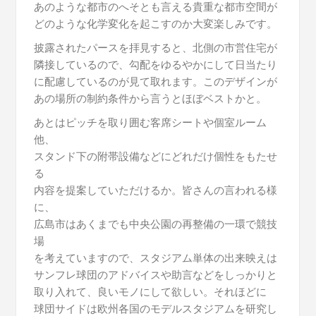
あのような都市のへそとも言える貴重な都市空間が
どのような化学変化を起こすのか大変楽しみです。
披露されたパースを拝見すると、北側の市営住宅が
隣接しているので、勾配をゆるやかにして日当たり
に配慮しているのが見て取れます。このデザインが
あの場所の制約条件から言うとほぼベストかと。
あとはピッチを取り囲む客席シートや個室ルーム
他、
スタンド下の附帯設備などにどれだけ個性をもたせ
る
内容を提案していただけるか。皆さんの言われる様
に、
広島市はあくまでも中央公園の再整備の一環で競技
場
を考えていますので、スタジアム単体の出来映えは
サンフレ球団のアドバイスや助言などをしっかりと
取り入れて、良いモノにして欲しい。それほどに
球団サイドは欧州各国のモデルスタジアムを研究し