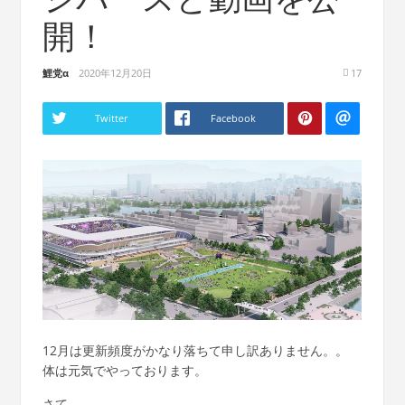
開！
鯉党α
2020年12月20日
17
Twitter
Facebook
12月は更新頻度がかなり落ちて申し訳ありません。。
体は元気でやっております。
さて。