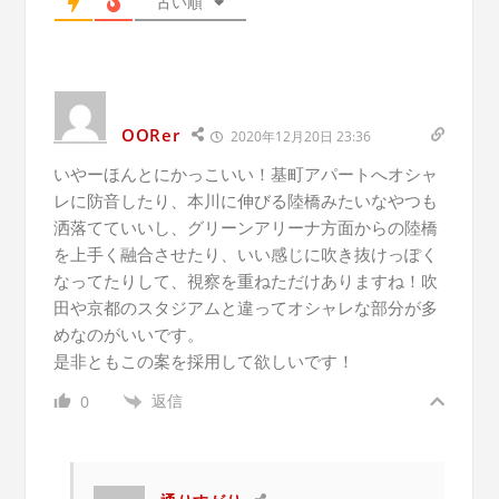
古い順
OORer
2020年12月20日 23:36
いやーほんとにかっこいい！基町アパートへオシャ
レに防音したり、本川に伸びる陸橋みたいなやつも
洒落てていいし、グリーンアリーナ方面からの陸橋
を上手く融合させたり、いい感じに吹き抜けっぽく
なってたりして、視察を重ねただけありますね！吹
田や京都のスタジアムと違ってオシャレな部分が多
めなのがいいです。
是非ともこの案を採用して欲しいです！
返信
0