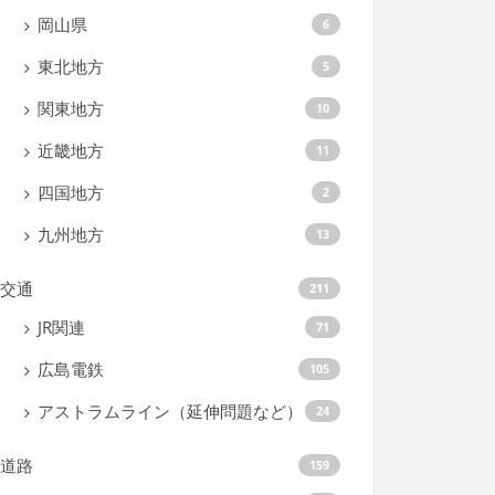
岡山県
6
東北地方
5
関東地方
10
近畿地方
11
四国地方
2
九州地方
13
交通
211
JR関連
71
広島電鉄
105
アストラムライン（延伸問題など）
24
道路
159