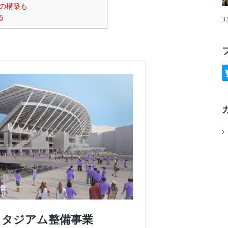
の構築も
る
3