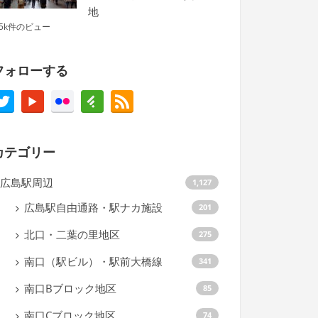
地
.5k件のビュー
フォローする
カテゴリー
広島駅周辺
1,127
広島駅自由通路・駅ナカ施設
201
北口・二葉の里地区
275
南口（駅ビル）・駅前大橋線
341
南口Bブロック地区
85
南口Cブロック地区
74