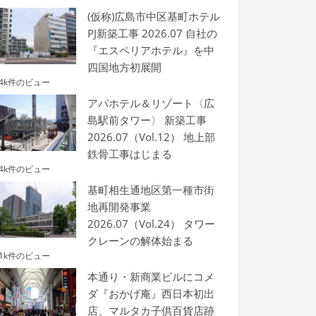
(仮称)広島市中区基町ホテル
PJ新築工事 2026.07 自社の
『エスペリアホテル』を中
四国地方初展開
.4k件のビュー
アパホテル＆リゾート〈広
島駅前タワー〉 新築工事
2026.07（Vol.12） 地上部
鉄骨工事はじまる
.4k件のビュー
基町相生通地区第一種市街
地再開発事業
2026.07（Vol.24） タワー
クレーンの解体始まる
.1k件のビュー
本通り・新商業ビルにコメ
ダ『おかげ庵』西日本初出
店、マルタカ子供百貨店跡