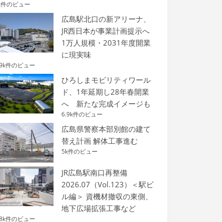
k件のビュー
広島駅北口の新アリーナ、
JR西日本が事業計画提示へ
1万人規模・2031年度開業
に現実味
.9k件のビュー
ひろしまモビリティワール
ド、1年延期し28年春開業
へ 新たな完成イメージも
6.9k件のビュー
広島県警察本部別館の建て
替え計画 解体工事進む
5k件のビュー
JR広島駅南口再整備
2026.07（Vol.123）＜駅ビ
ル編＞ 資機材撤収の東側、
地下広場拡張工事など
.8k件のビュー