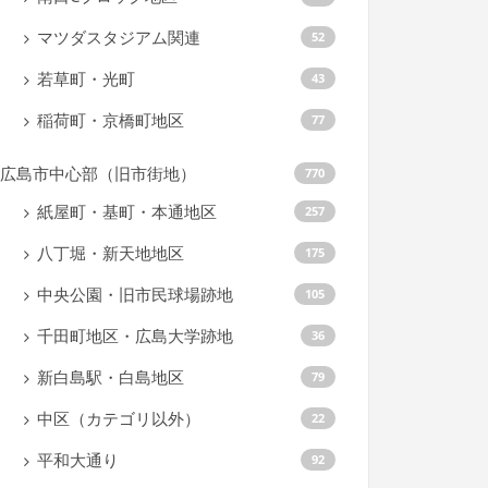
マツダスタジアム関連
52
若草町・光町
43
稲荷町・京橋町地区
77
広島市中心部（旧市街地）
770
紙屋町・基町・本通地区
257
八丁堀・新天地地区
175
中央公園・旧市民球場跡地
105
千田町地区・広島大学跡地
36
新白島駅・白島地区
79
中区（カテゴリ以外）
22
平和大通り
92