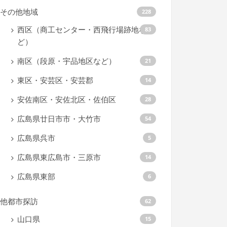
その他地域
228
西区（商工センター・西飛行場跡地な
83
ど）
南区（段原・宇品地区など）
21
東区・安芸区・安芸郡
14
安佐南区・安佐北区・佐伯区
28
広島県廿日市市・大竹市
54
広島県呉市
5
広島県東広島市・三原市
14
広島県東部
6
他都市探訪
62
山口県
15