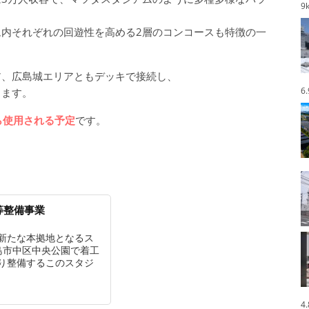
9
内それぞれの回遊性を高める2層のコンコースも特徴の一
ア、広島城エリアともデッキで接続し、
6
ります。
から使用される予定
です。
等整備事業
新たな本拠地となるス
広島市中区中央公園で着工
り整備するこのスタジ
4