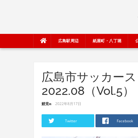
Skip
to
content
広島駅周辺
紙屋町・八丁堀
広島市サッカース
2022.08（Vol.5）
鯉党α
2022年8月17日
Twitter
Facebook