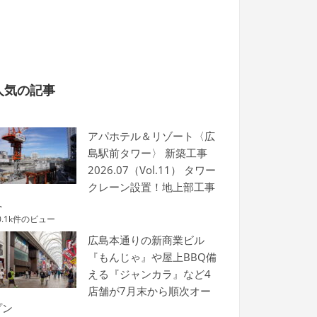
人気の記事
アパホテル＆リゾート〈広
島駅前タワー〉 新築工事
2026.07（Vol.11） タワー
クレーン設置！地上部工事
へ
0.1k件のビュー
広島本通りの新商業ビル
『もんじゃ』や屋上BBQ備
える『ジャンカラ』など4
店舗が7月末から順次オー
プン