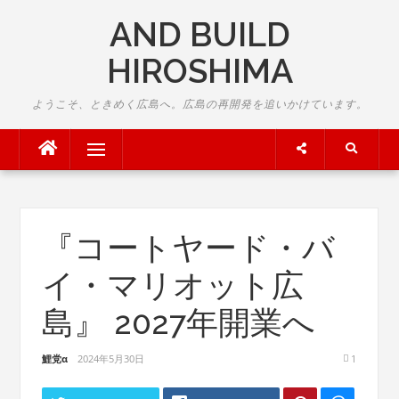
Skip
AND BUILD
to
content
HIROSHIMA
ようこそ、ときめく広島へ。広島の再開発を追いかけています。
Menu
『コートヤード・バ
イ・マリオット広
島』 2027年開業へ
鯉党α
2024年5月30日
1