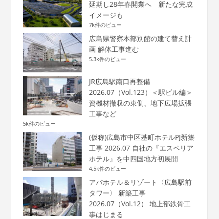
延期し28年春開業へ 新たな完成
イメージも
7k件のビュー
広島県警察本部別館の建て替え計
画 解体工事進む
5.3k件のビュー
JR広島駅南口再整備
2026.07（Vol.123）＜駅ビル編＞
資機材撤収の東側、地下広場拡張
工事など
5k件のビュー
(仮称)広島市中区基町ホテルPJ新築
工事 2026.07 自社の『エスペリア
ホテル』を中四国地方初展開
4.5k件のビュー
アパホテル＆リゾート〈広島駅前
タワー〉 新築工事
2026.07（Vol.12） 地上部鉄骨工
事はじまる