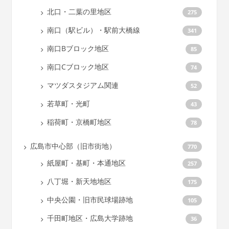
北口・二葉の里地区
275
南口（駅ビル）・駅前大橋線
341
南口Bブロック地区
85
南口Cブロック地区
74
マツダスタジアム関連
52
若草町・光町
43
稲荷町・京橋町地区
78
広島市中心部（旧市街地）
770
紙屋町・基町・本通地区
257
八丁堀・新天地地区
175
中央公園・旧市民球場跡地
105
千田町地区・広島大学跡地
36