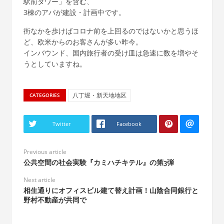
駅前タワー」を含む、
3棟のアパが建設・計画中です。
街なかを歩けばコロナ前を上回るのではないかと思うほ
ど、欧米からのお客さんが多い昨今。
インバウンド、国内旅行者の受け皿は急速に数を増やそ
うとしていますね。
八丁堀・新天地地区
CATEGORIES
Twitter
Facebook
Previous article
公共空間の社会実験『カミハチキテル』の第3弾
Next article
相生通りにオフィスビル建て替え計画！山陰合同銀行と
野村不動産が共同で