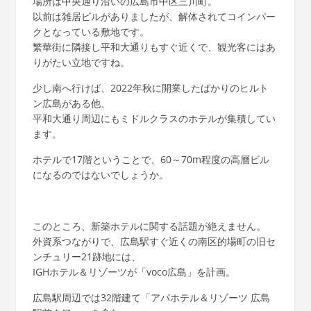
場所は中央通り沿いの広島市中区三川町。
以前は雑居ビルがありましたが、解体されてコインパー
クとなっている敷地です。
繁華街に隣接し平和大通りもすぐ近くで、観光客にはあ
りがたい立地ですね。
少し南へ行けば、2022年秋に開業したばかりのヒルト
ン広島がある他、
平和大通り周辺にもミドルクラスのホテルが集積してい
ます。
ホテルで17階ということで、60～70m程度の高層ビル
になるのではないでしょうか。
このところ、新築ホテルに関する話題が絶えません。
外資系つながりで、広島駅すぐ近くの南区的場町の旧セ
ンチュリー21跡地には、
IGHホテル＆リゾーツが「voco広島」を計画。
広島駅周辺では32階建て「アパホテル＆リゾーツ 広島