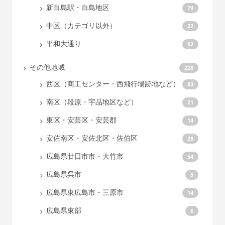
新白島駅・白島地区
79
中区（カテゴリ以外）
22
平和大通り
92
その他地域
228
西区（商工センター・西飛行場跡地など）
83
南区（段原・宇品地区など）
21
東区・安芸区・安芸郡
14
安佐南区・安佐北区・佐伯区
28
広島県廿日市市・大竹市
54
広島県呉市
5
広島県東広島市・三原市
14
広島県東部
6