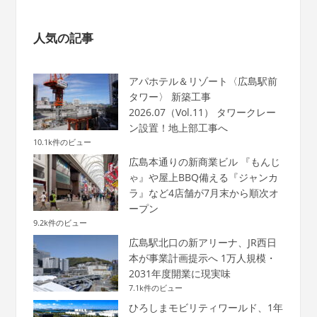
人気の記事
アパホテル＆リゾート〈広島駅前
タワー〉 新築工事
2026.07（Vol.11） タワークレー
ン設置！地上部工事へ
10.1k件のビュー
広島本通りの新商業ビル 『もんじ
ゃ』や屋上BBQ備える『ジャンカ
ラ』など4店舗が7月末から順次オ
ープン
9.2k件のビュー
広島駅北口の新アリーナ、JR西日
本が事業計画提示へ 1万人規模・
2031年度開業に現実味
7.1k件のビュー
ひろしまモビリティワールド、1年