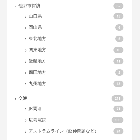
他都市探訪
62
山口県
15
岡山県
6
東北地方
5
関東地方
10
近畿地方
11
四国地方
2
九州地方
13
交通
211
JR関連
71
広島電鉄
105
アストラムライン（延伸問題など）
24