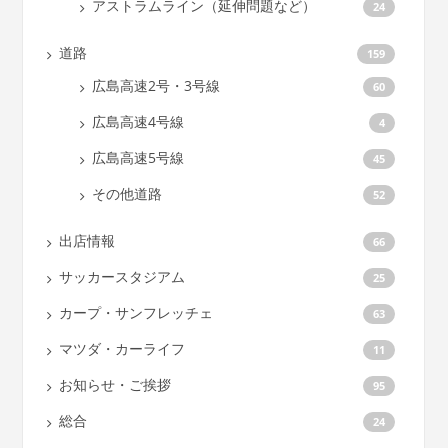
アストラムライン（延伸問題など）
24
道路
159
広島高速2号・3号線
60
広島高速4号線
4
広島高速5号線
45
その他道路
52
出店情報
66
サッカースタジアム
25
カープ・サンフレッチェ
63
マツダ・カーライフ
11
お知らせ・ご挨拶
95
総合
24