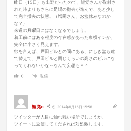
昨日（15日）も出勤だったので、鯉党さんが取材さ
れた時よりもさらに足場の撤去が進んで、あと少し
で完全撤去の状態。（増岡さん、お盆休みなのか
な？）
来週の月曜日にはなくなるでしょう。
着工前にはある程度の存在感があった東横インが、
完全に小さく見えます。
欲を言えば、戸田ビルとの間にある、にしき堂も建
て替えて、戸田ビルと同じくらいの高さのビルにな
ってくれないかな～なんて妄想も＾＾
返信
0
鯉党α
2014年8月16日 15:58
ツイッターが人目に触れ難い場所でしょうか。
ツイートに返信してくだされば対処致します。