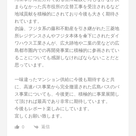
まらなかった呉市役所の立替工事を受注されるなど
地域貢献を積極的にされており今後も大きく期待さ
れています。
勿論、フジタ系の藤和不動産を引き継がれた三菱地
所レジデンスさんやフジタ本体を傘下にされたダイ
ワハウス工業さんが、広大跡地や二葉の里などの広
島都市圏内での再開発事業に積極的に参画されてい
ることについても感謝しなければならないことだと
思っています。
一味違ったマンション供給に今後も期待すると共
に、高速バス事業から完全撤退された広島バスのバ
ス事業についても、今後更に、積極的に事業展開し
て頂ければ最高であり非常に期待しています。
今後もレポート楽しみにしています。
宜しくお願い致します。
返信
0