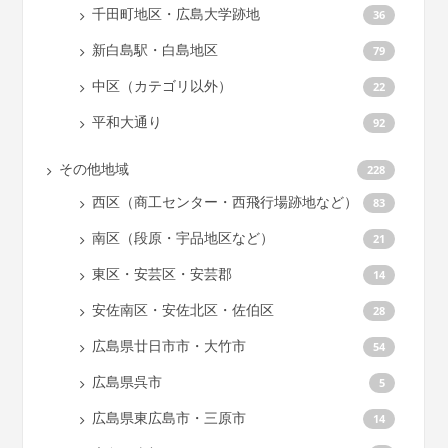
千田町地区・広島大学跡地
36
新白島駅・白島地区
79
中区（カテゴリ以外）
22
平和大通り
92
その他地域
228
西区（商工センター・西飛行場跡地など）
83
南区（段原・宇品地区など）
21
東区・安芸区・安芸郡
14
安佐南区・安佐北区・佐伯区
28
広島県廿日市市・大竹市
54
広島県呉市
5
広島県東広島市・三原市
14