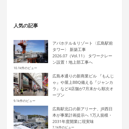
人気の記事
アパホテル＆リゾート〈広島駅前
タワー〉 新築工事
2026.07（Vol.11） タワークレー
ン設置！地上部工事へ
10.1k件のビュー
広島本通りの新商業ビル 『もんじ
ゃ』や屋上BBQ備える『ジャンカ
ラ』など4店舗が7月末から順次オ
ープン
9.1k件のビュー
広島駅北口の新アリーナ、JR西日
本が事業計画提示へ 1万人規模・
2031年度開業に現実味
7.1k件のビュー