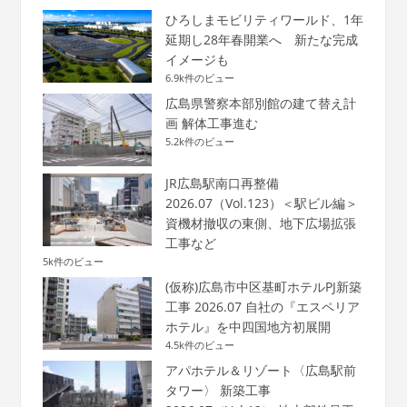
ひろしまモビリティワールド、1年
延期し28年春開業へ 新たな完成
イメージも
6.9k件のビュー
広島県警察本部別館の建て替え計
画 解体工事進む
5.2k件のビュー
JR広島駅南口再整備
2026.07（Vol.123）＜駅ビル編＞
資機材撤収の東側、地下広場拡張
工事など
5k件のビュー
(仮称)広島市中区基町ホテルPJ新築
工事 2026.07 自社の『エスペリア
ホテル』を中四国地方初展開
4.5k件のビュー
アパホテル＆リゾート〈広島駅前
タワー〉 新築工事