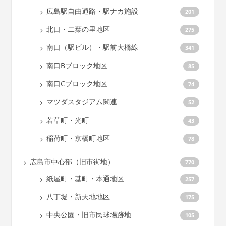
広島駅自由通路・駅ナカ施設
201
北口・二葉の里地区
275
南口（駅ビル）・駅前大橋線
341
南口Bブロック地区
85
南口Cブロック地区
74
マツダスタジアム関連
52
若草町・光町
43
稲荷町・京橋町地区
78
広島市中心部（旧市街地）
770
紙屋町・基町・本通地区
257
八丁堀・新天地地区
175
中央公園・旧市民球場跡地
105