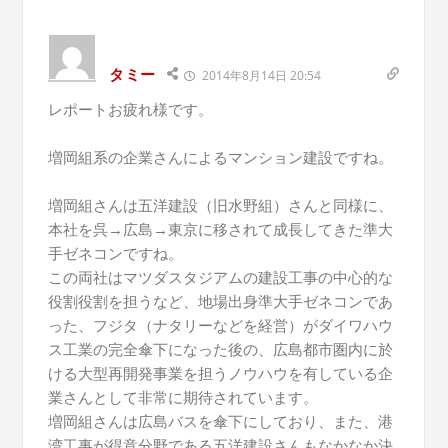
タミー
2014年8月14日 20:54
レポートお疲れ様です。
増岡組系の企業さんによるマンション建設ですね。
増岡組さんは五洋建設（旧水野組）さんと同様に、
本社を呉→広島→東京に移されて成長してきた準大
手ゼネコンですね。
この両社はマツダスタジアムの建設工事の中心的な
役割役割を担うなど、地場出身準大手ゼネコンであ
った、フジタ（ナタリーなどを経営）がダイワハウ
ス工業の完全傘下になった後の、広島都市圏内に於
ける大型再開発事業を担うノウハウを有している企
業さんとして非常に期待されています。
増岡組さんは広島バスを傘下にしており、また、港
湾工事が得意分野である五洋建設さんもなかなか決