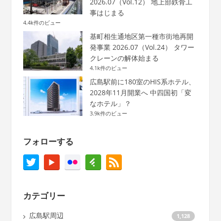
2026.07（Vol.12） 地上部鉄骨工
事はじまる
4.4k件のビュー
基町相生通地区第一種市街地再開
発事業 2026.07（Vol.24） タワー
クレーンの解体始まる
4.1k件のビュー
広島駅前に180室のHIS系ホテル、
2028年11月開業へ 中四国初「変
なホテル」？
3.9k件のビュー
フォローする
カテゴリー
広島駅周辺
1,128