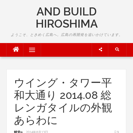
Skip
AND BUILD
to
content
HIROSHIMA
ようこそ、ときめく広島へ。広島の再開発を追いかけています。
Menu
ウイング・タワー平
和大通り 2014.08 総
レンガタイルの外観
あらわに
鯉党α
2014年8月13日
9